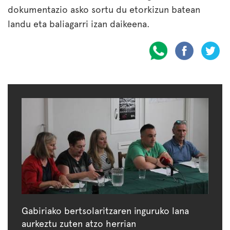
dokumentazio asko sortu du etorkizun batean
landu eta baliagarri izan daikeena.
Gabiriako bertsolaritzaren inguruko lana
aurkeztu zuten atzo herrian