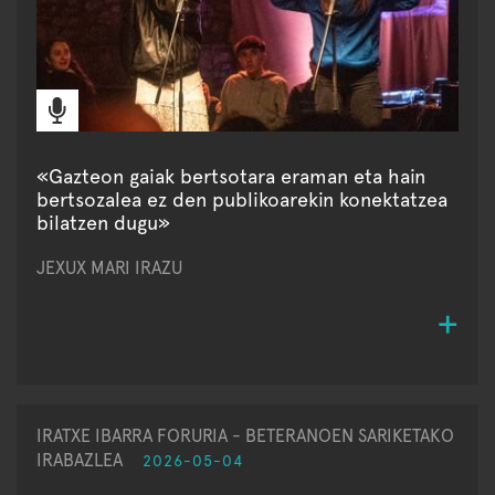
«Gazteon gaiak bertsotara eraman eta hain
bertsozalea ez den publikoarekin konektatzea
bilatzen dugu»
JEXUX MARI IRAZU
IRATXE IBARRA FORURIA - BETERANOEN SARIKETAKO
IRABAZLEA
2026-05-04