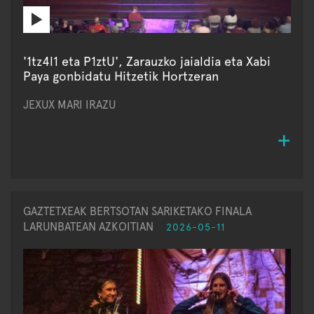
'1tz4l1 eta P1ztU', Zarauzko jaialdia eta Xabi
Paya gonbidatu Hitzetik Hortzeran
JEXUX MARI IRAZU
GAZTETXEAK BERTSOTAN SARIKETAKO FINALA
LARUNBATEAN AZKOITIAN
2026-05-11