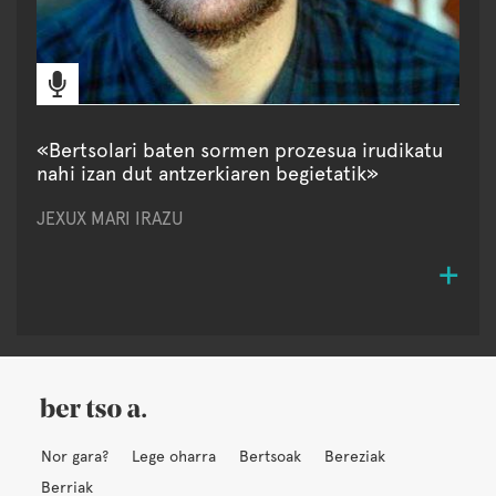
«Bertsolari baten sormen prozesua irudikatu
nahi izan dut antzerkiaren begietatik»
JEXUX MARI IRAZU
Nor gara?
Lege oharra
Bertsoak
Bereziak
Berriak