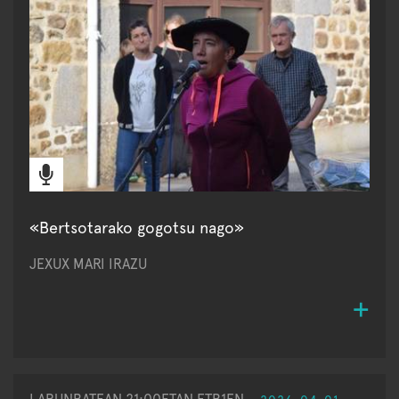
«Bertsotarako gogotsu nago»
JEXUX MARI IRAZU