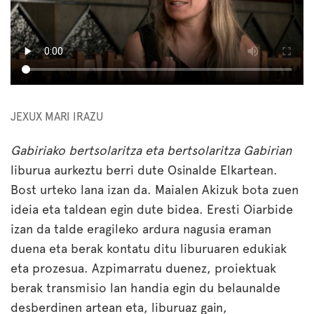
JEXUX MARI IRAZU
Gabiriako bertsolaritza eta bertsolaritza Gabirian
liburua aurkeztu berri dute Osinalde Elkartean.
Bost urteko lana izan da. Maialen Akizuk bota zuen
ideia eta taldean egin dute bidea. Eresti Oiarbide
izan da talde eragileko ardura nagusia eraman
duena eta berak kontatu ditu liburuaren edukiak
eta prozesua. Azpimarratu duenez, proiektuak
berak transmisio lan handia egin du belaunalde
desberdinen artean eta, liburuaz gain,