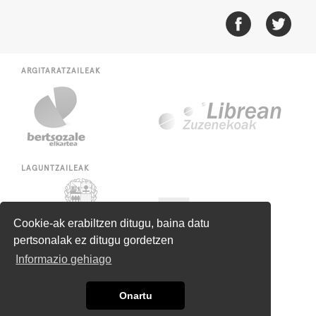
ARGITARATZAILEAK
LAGUNTZAILEAK
Cookie-ak erabiltzen ditugu, baina datu
pertsonalak ez ditugu gordetzen
Informazio gehiago
Onartu