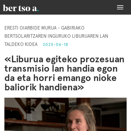
Togg
navi
ERESTI OIARBIDE MURUA - GABIRIAKO
BERTSOLARITZAREN INGURUKO LIBURUAREN LAN
TALDEKO KIDEA
2025-06-18
«Liburua egiteko prozesuan
transmisio lan handia egon
da eta horri emango nioke
baliorik handiena»