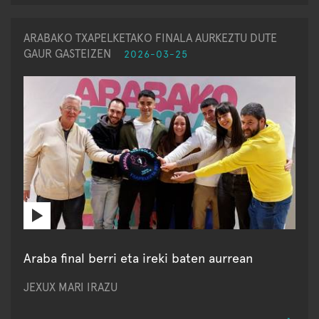
ARABAKO TXAPELKETAKO FINALA AURKEZTU DUTE
GAUR GASTEIZEN
2026-03-25
Araba final berri eta ireki baten aurrean
JEXUX MARI IRAZU