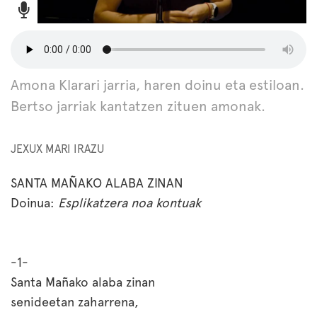
Amona Klarari jarria, haren doinu eta estiloan.
Bertso jarriak kantatzen zituen amonak.
JEXUX MARI IRAZU
SANTA MAÑAKO ALABA ZINAN
Doinua:
Esplikatzera noa kontuak
-1-
Santa Mañako alaba zinan
senideetan zaharrena,