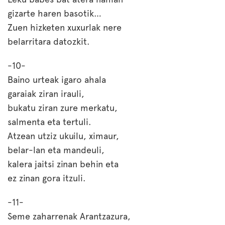
gizarte haren basotik…
Zuen hizketen xuxurlak nere
belarritara datozkit.
-10-
Baino urteak igaro ahala
garaiak ziran irauli,
bukatu ziran zure merkatu,
salmenta eta tertuli.
Atzean utziz ukuilu, ximaur,
belar-lan eta mandeuli,
kalera jaitsi zinan behin eta
ez zinan gora itzuli.
-11-
Seme zaharrenak Arantzazura,