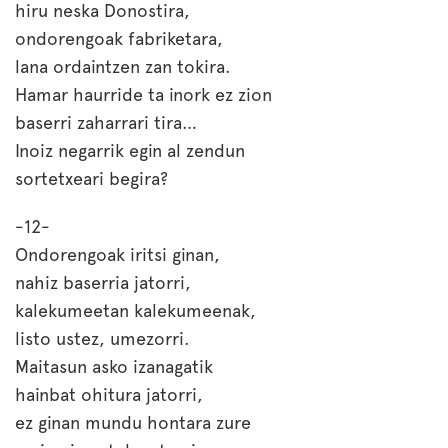
hiru neska Donostira,
ondorengoak fabriketara,
lana ordaintzen zan tokira.
Hamar haurride ta inork ez zion
baserri zaharrari tira…
Inoiz negarrik egin al zendun
sortetxeari begira?
-12-
Ondorengoak iritsi ginan,
nahiz baserria jatorri,
kalekumeetan kalekumeenak,
listo ustez, umezorri.
Maitasun asko izanagatik
hainbat ohitura jatorri,
ez ginan mundu hontara zure