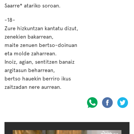
Saarre* atariko soroan.
-18-
Zure hizkuntzan kantatu dizut,
zenekien bakarrean,
maite zenuen bertso-doinuan
eta molde zaharrean.
Inoiz, agian, sentitzen banaiz
argitasun beharrean,
bertso hauekin berriro ikus
zaitzadan nere aurrean.