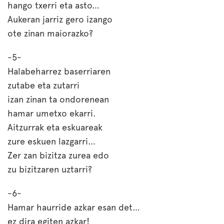
hango txerri eta asto…
Aukeran jarriz gero izango
ote zinan maiorazko?
-5-
Halabeharrez baserriaren
zutabe eta zutarri
izan zinan ta ondorenean
hamar umetxo ekarri.
Aitzurrak eta eskuareak
zure eskuen lazgarri…
Zer zan bizitza zurea edo
zu bizitzaren uztarri?
-6-
Hamar haurride azkar esan det…
ez dira egiten azkar!