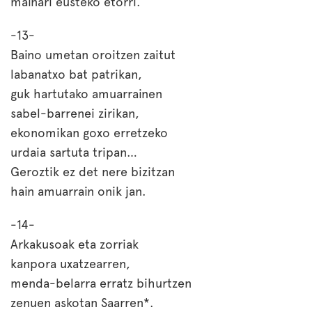
mainari eusteko etorri.
-13-
Baino umetan oroitzen zaitut
labanatxo bat patrikan,
guk hartutako amuarrainen
sabel-barrenei zirikan,
ekonomikan goxo erretzeko
urdaia sartuta tripan…
Geroztik ez det nere bizitzan
hain amuarrain onik jan.
-14-
Arkakusoak eta zorriak
kanpora uxatzearren,
menda-belarra erratz bihurtzen
zenuen askotan Saarren*.