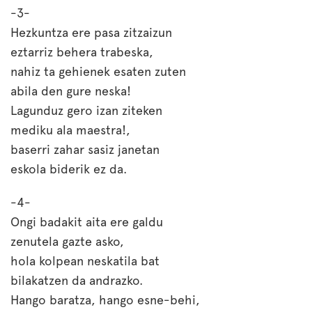
-3-
Hezkuntza ere pasa zitzaizun
eztarriz behera trabeska,
nahiz ta gehienek esaten zuten
abila den gure neska!
Lagunduz gero izan ziteken
mediku ala maestra!,
baserri zahar sasiz janetan
eskola biderik ez da.
-4-
Ongi badakit aita ere galdu
zenutela gazte asko,
hola kolpean neskatila bat
bilakatzen da andrazko.
Hango baratza, hango esne-behi,