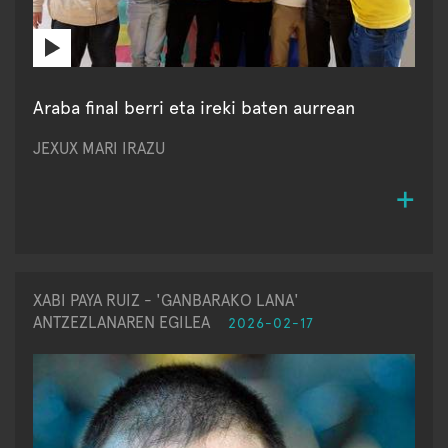
Araba final berri eta ireki baten aurrean
JEXUX MARI IRAZU
XABI PAYA RUIZ - 'GANBARAKO LANA'
ANTZEZLANAREN EGILEA
2026-02-17