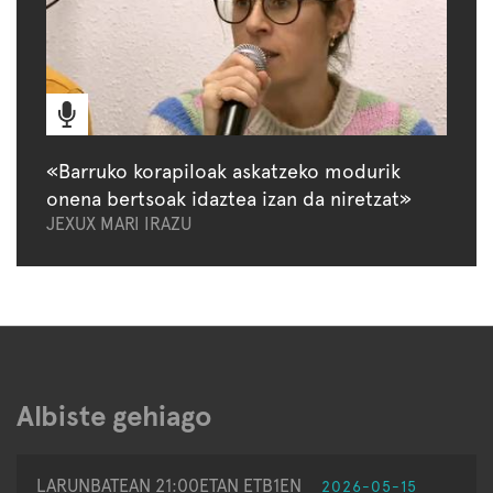
«Barruko korapiloak askatzeko modurik
onena bertsoak idaztea izan da niretzat»
JEXUX MARI IRAZU
Albiste gehiago
LARUNBATEAN 21:00ETAN ETB1EN
2026-05-15