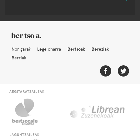
Nor gara?
Lege oharra
Bertsoak
Bereziak
Berriak
ARGITARATZAILEAK
LAGUNTZAILEAK