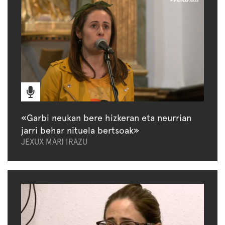
«Garbi neukan bere hizkeran eta neurrian
jarri behar nituela bertsoak»
JEXUX MARI IRAZU