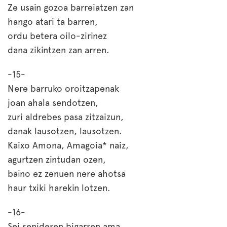
Ze usain gozoa barreiatzen zan
hango atari ta barren,
ordu betera oilo-zirinez
dana zikintzen zan arren.
-15-
Nere barruko oroitzapenak
joan ahala sendotzen,
zuri aldrebes pasa zitzaizun,
danak lausotzen, lausotzen.
Kaixo Amona, Amagoia* naiz,
agurtzen zintudan ozen,
baino ez zenuen nere ahotsa
haur txiki harekin lotzen.
-16-
Sei senideren bigarren ama,