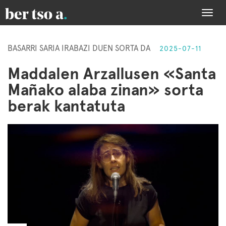
Togg
navi
BASARRI SARIA IRABAZI DUEN SORTA DA
2025-07-11
Maddalen Arzallusen «Santa
Mañako alaba zinan» sorta
berak kantatuta