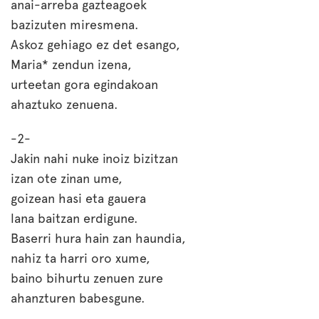
anai-arreba gazteagoek
bazizuten miresmena.
Askoz gehiago ez det esango,
Maria* zendun izena,
urteetan gora egindakoan
ahaztuko zenuena.
-2-
Jakin nahi nuke inoiz bizitzan
izan ote zinan ume,
goizean hasi eta gauera
lana baitzan erdigune.
Baserri hura hain zan haundia,
nahiz ta harri oro xume,
baino bihurtu zenuen zure
ahanzturen babesgune.