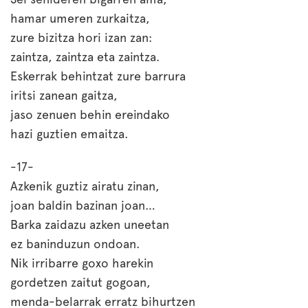
hamar umeren zurkaitza,
zure bizitza hori izan zan:
zaintza, zaintza eta zaintza.
Eskerrak behintzat zure barrura
iritsi zanean gaitza,
jaso zenuen behin ereindako
hazi guztien emaitza.
-17-
Azkenik guztiz airatu zinan,
joan baldin bazinan joan…
Barka zaidazu azken uneetan
ez baninduzun ondoan.
Nik irribarre goxo harekin
gordetzen zaitut gogoan,
menda-belarrak erratz bihurtzen