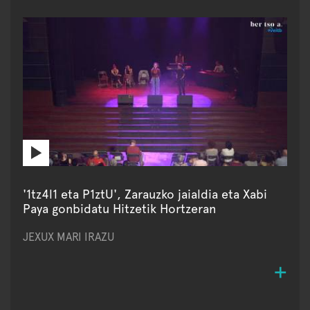
'1tz4l1 eta P1ztU', Zarauzko jaialdia eta Xabi
Paya gonbidatu Hitzetik Hortzeran
JEXUX MARI IRAZU