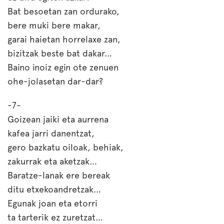
Bat besoetan zan ordurako,
bere muki bere makar,
garai haietan horrelaxe zan,
bizitzak beste bat dakar…
Baino inoiz egin ote zenuen
ohe-jolasetan dar-dar?
-7-
Goizean jaiki eta aurrena
kafea jarri danentzat,
gero bazkatu oiloak, behiak,
zakurrak eta aketzak…
Baratze-lanak ere bereak
ditu etxekoandretzak…
Egunak joan eta etorri
ta tarterik ez zuretzat…