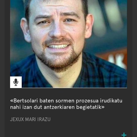
«Bertsolari baten sormen prozesua irudikatu
nahi izan dut antzerkiaren begietatik»
JEXUX MARI IRAZU