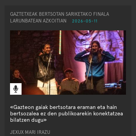
GAZTETXEAK BERTSOTAN SARIKETAKO FINALA
LARUNBATEAN AZKOITIAN
2026-05-11
«Gazteon gaiak bertsotara eraman eta hain
bertsozalea ez den publikoarekin konektatzea
bilatzen dugu»
JEXUX MARI IRAZU