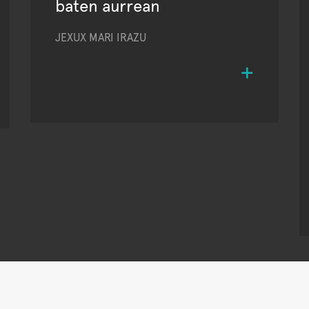
baten aurrean
JEXUX MARI IRAZU