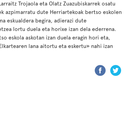
arraitz Trojaola eta Olatz Zuazubiskarrek osatu
ek azpimarratu dute Herriartekoak bertso eskolen
a eskualdera begira, adierazi dute
zea lortu duela eta horixe izan dela ederrena.
o eskola askotan izan duela eragin hori eta,
lkartearen lana aitortu eta eskertu» nahi izan