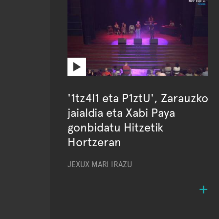
'1tz4l1 eta P1ztU', Zarauzko
jaialdia eta Xabi Paya
gonbidatu Hitzetik
Hortzeran
JEXUX MARI IRAZU