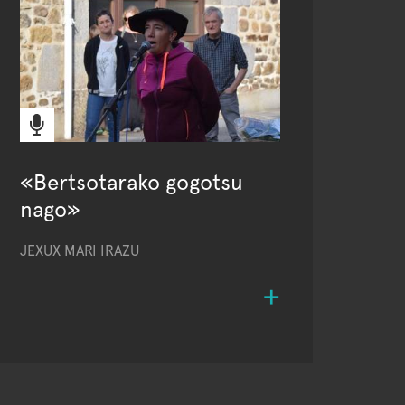
«Bertsotarako gogotsu
nago»
JEXUX MARI IRAZU