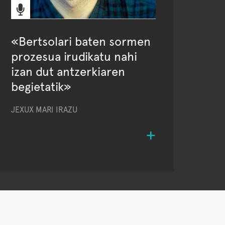
«Bertsolari baten sormen
prozesua irudikatu nahi
izan dut antzerkiaren
begietatik»
JEXUX MARI IRAZU