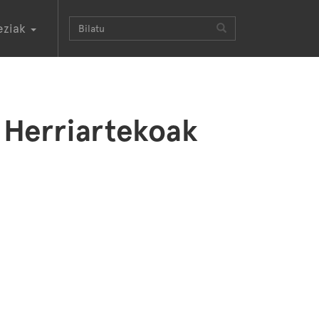
eziak
 Herriartekoak