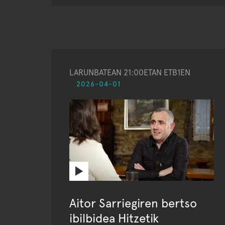
LARUNBATEAN 21:00ETAN ETB1EN
2026-04-01
Aitor Sarriegiren bertso
ibilbidea Hitzetik