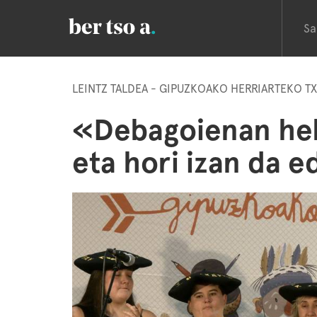
Sa
LEINTZ TALDEA - GIPUZKOAKO HERRIARTEKO T
«Debagoienan hel
eta hori izan da 