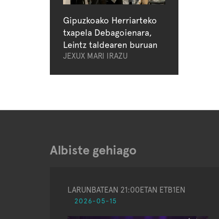
Gipuzkoako Herriarteko
txapela Debagoienara,
Leintz taldearen buruan
JEXUX MARI IRAZU
Albiste gehiago
LARUNBATEAN 21:00ETAN ETB1EN
2026-05-15