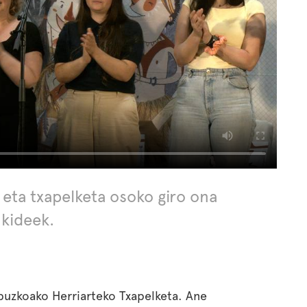
 eta txapelketa osoko giro ona
 kideek.
puzkoako Herriarteko Txapelketa. Ane