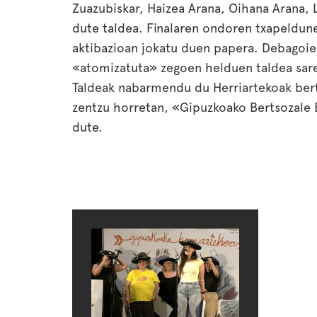
Zuazubiskar, Haizea Arana, Oihana Arana, L
dute taldea. Finalaren ondoren txapeldun
aktibazioan jokatu duen papera. Debagoien
«atomizatuta» zegoen helduen taldea saret
Taldeak nabarmendu du Herriartekoak berts
zentzu horretan, «Gipuzkoako Bertsozale E
dute.