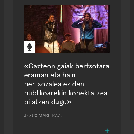
«Gazteon gaiak bertsotara
eraman eta hain
bertsozalea ez den
publikoarekin konektatzea
bilatzen dugu»
JEXUX MARI IRAZU