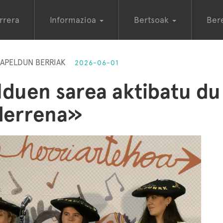
rrera
Informazioa
Bertsoak
Ber
XAPELDUN BERRIAK
2026-06-01
duen sarea aktibatu du
ederrena»