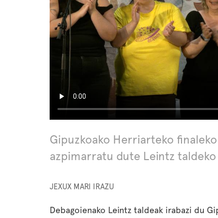
Gipuzkoako Herriarteko finaleko
azpimarratu dute Leintz taldeko
JEXUX MARI IRAZU
Debagoienako Leintz taldeak irabazi du Gi