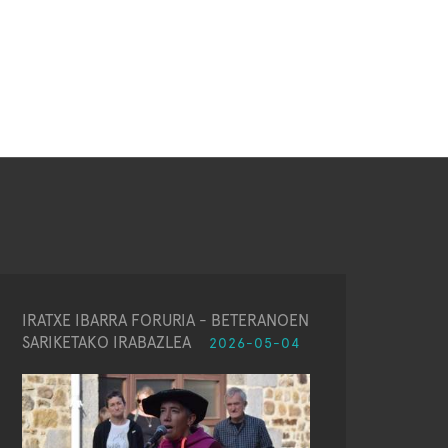
IRATXE IBARRA FORURIA - BETERANOEN
SARIKETAKO IRABAZLEA
2026-05-04