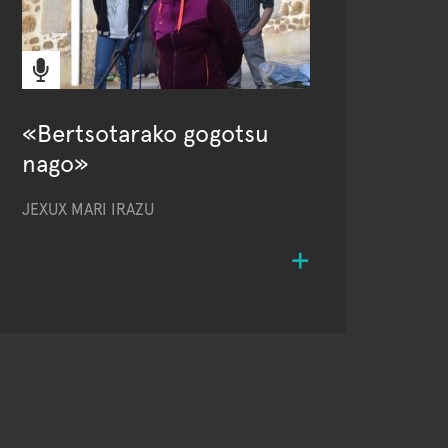
«Bertsotarako gogotsu
nago»
JEXUX MARI IRAZU