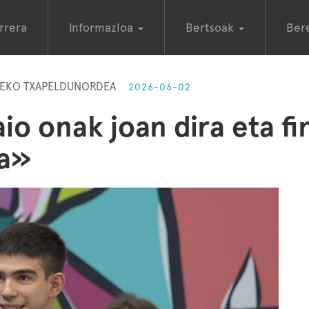
rrera
Informazioa
Bertsoak
Ber
RTEKO TXAPELDUNORDEA
2026-06-02
o onak joan dira eta fi
da»