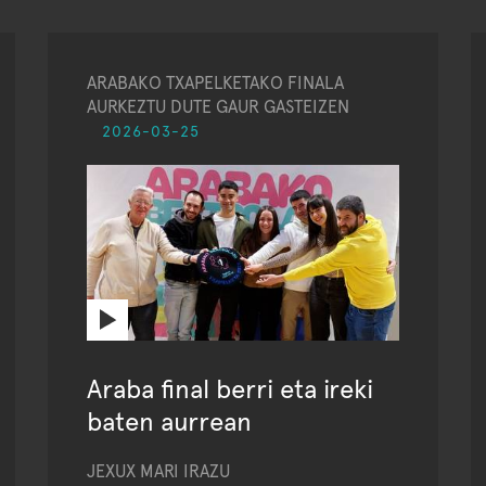
ARABAKO TXAPELKETAKO FINALA
AURKEZTU DUTE GAUR GASTEIZEN
2026-03-25
Araba final berri eta ireki
baten aurrean
JEXUX MARI IRAZU