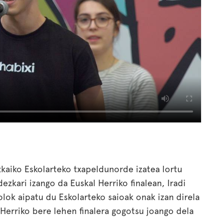
zkaiko Eskolarteko txapeldunorde izatea lortu
ezkari izango da Euskal Herriko finalean, Iradi
lok aipatu du Eskolarteko saioak onak izan direla
l Herriko bere lehen finalera gogotsu joango dela