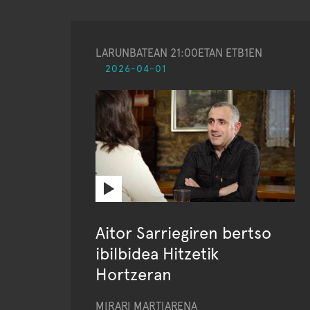
LARUNBATEAN 21:00ETAN ETB1EN
2026-04-01
Aitor Sarriegiren bertso
ibilbidea Hitzetik
Hortzeran
MIRARI MARTIARENA