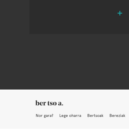
Nor gara?
Lege oharra
Bertsoak
Bereziak