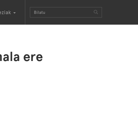
eziak
nala ere