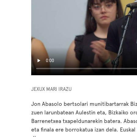
JEXUX MARI IRAZU
Jon Abasolo bertsolari munitibartarrak Bi
zuen larunbatean Aulestin eta, Bizkaiko ord
Barrenetxea txapeldunarekin batera. Abaso
eta finala ere borrokatua izan dela. Euska