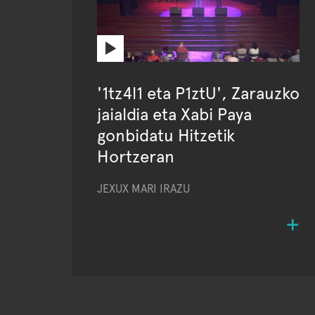
'1tz4l1 eta P1ztU', Zarauzko
jaialdia eta Xabi Paya
gonbidatu Hitzetik
Hortzeran
JEXUX MARI IRAZU