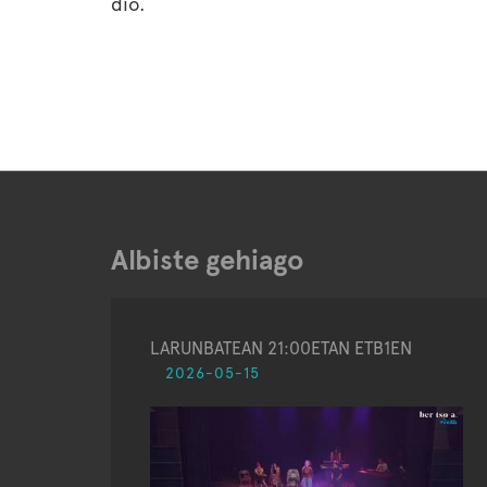
dio.
Albiste gehiago
LARUNBATEAN 21:00ETAN ETB1EN
2026-05-15