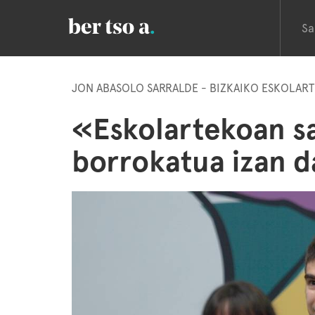
Sa
JON ABASOLO SARRALDE - BIZKAIKO ESKOLA
«Eskolartekoan sai
borrokatua izan 