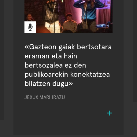
«Gazteon gaiak bertsotara
eraman eta hain
bertsozalea ez den
publikoarekin konektatzea
bilatzen dugu»
JEXUX MARI IRAZU