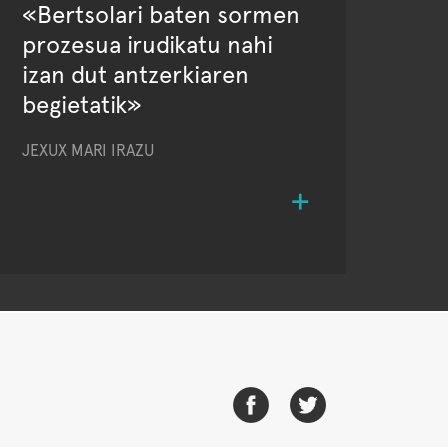
«Bertsolari baten sormen
prozesua irudikatu nahi
izan dut antzerkiaren
begietatik»
JEXUX MARI IRAZU