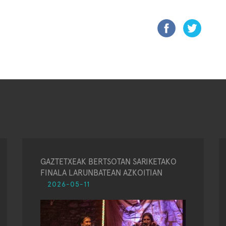
GAZTETXEAK BERTSOTAN SARIKETAKO
FINALA LARUNBATEAN AZKOITIAN
2026-05-11