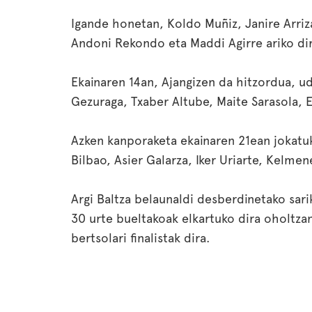
Igande honetan, Koldo Muñiz, Janire Arriz
Andoni Rekondo eta Maddi Agirre ariko dir
Ekainaren 14an, Ajangizen da hitzordua, ud
Gezuraga, Txaber Altube, Maite Sarasola, 
Azken kanporaketa ekainaren 21ean jokatu
Bilbao, Asier Galarza, Iker Uriarte, Kelme
Argi Baltza belaunaldi desberdinetako sari
30 urte bueltakoak elkartuko dira oholtzan
bertsolari finalistak dira.