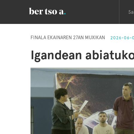
Sa
FINALA EKAINAREN 27AN MUXIKAN
2026-06-
Igandean abiatuko