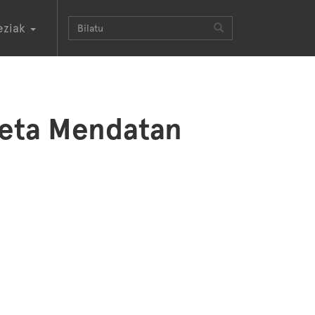
eziak
iketa Mendatan