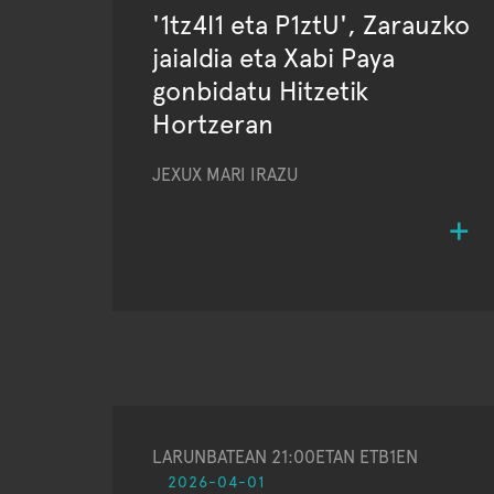
'1tz4l1 eta P1ztU', Zarauzko
jaialdia eta Xabi Paya
gonbidatu Hitzetik
Hortzeran
JEXUX MARI IRAZU
LARUNBATEAN 21:00ETAN ETB1EN
2026-04-01