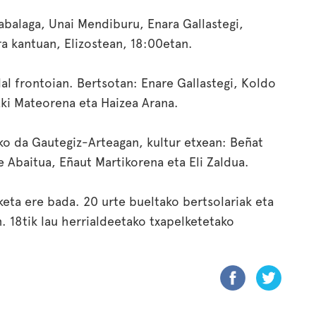
abalaga, Unai Mendiburu, Enara Gallastegi,
a kantuan, Elizostean, 18:00etan.
al frontoian. Bertsotan: Enare Gallastegi, Koldo
Eki Mateorena eta Haizea Arana.
ko da Gautegiz-Arteagan, kultur etxean: Beñat
ne Abaitua, Eñaut Martikorena eta Eli Zaldua.
keta ere bada. 20 urte bueltako bertsolariak eta
. 18tik lau herrialdeetako txapelketetako