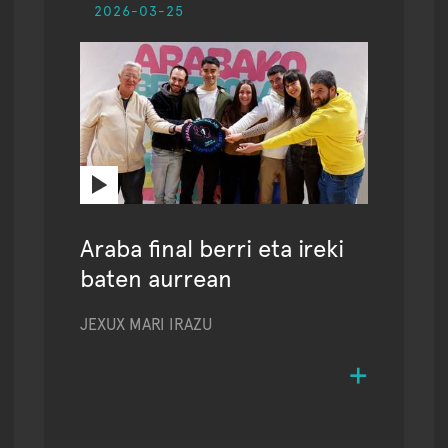
2026-03-25
Araba final berri eta ireki
baten aurrean
JEXUX MARI IRAZU