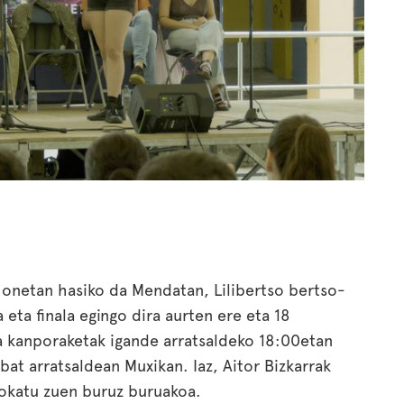
 honetan hasiko da Mendatan, Lilibertso bertso-
 eta finala egingo dira aurten ere eta 18
sa kanporaketak igande arratsaldeko 18:00etan
nbat arratsaldean Muxikan. Iaz, Aitor Bizkarrak
 jokatu zuen buruz buruakoa.