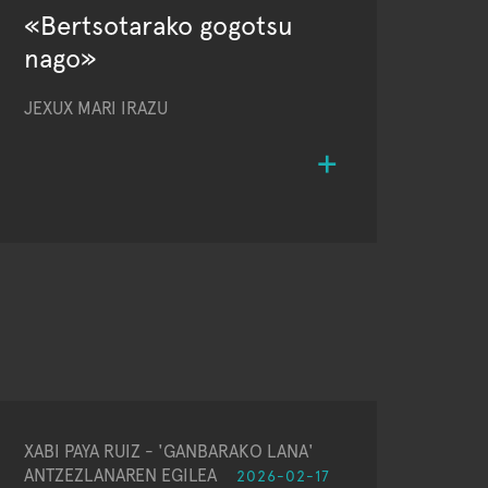
«Bertsotarako gogotsu
nago»
JEXUX MARI IRAZU
XABI PAYA RUIZ - 'GANBARAKO LANA'
ANTZEZLANAREN EGILEA
2026-02-17