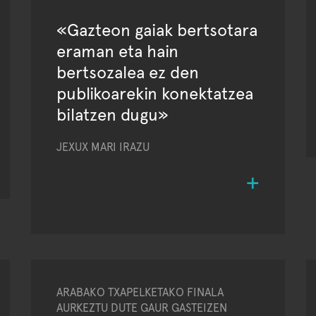
«Gazteon gaiak bertsotara
eraman eta hain
bertsozalea ez den
publikoarekin konektatzea
bilatzen dugu»
JEXUX MARI IRAZU
ARABAKO TXAPELKETAKO FINALA
AURKEZTU DUTE GAUR GASTEIZEN