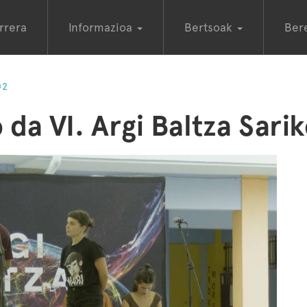
rrera
Informazioa
Bertsoak
Ber
02
 da VI. Argi Baltza Sar