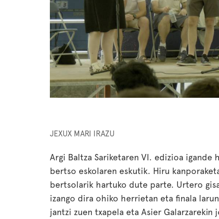
JEXUX MARI IRAZU
Argi Baltza Sariketaren VI. edizioa igande
bertso eskolaren eskutik. Hiru kanporaketa
bertsolarik hartuko dute parte. Urtero gi
izango dira ohiko herrietan eta finala laru
jantzi zuen txapela eta Asier Galarzarekin