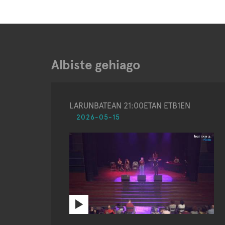
Albiste gehiago
LARUNBATEAN 21:00ETAN ETB1EN
2026-05-15