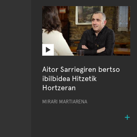
Aitor Sarriegiren bertso
ibilbidea Hitzetik
Hortzeran
MIRARI MARTIARENA