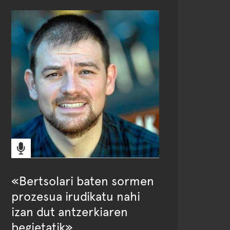
«Bertsolari baten sormen
prozesua irudikatu nahi
izan dut antzerkiaren
begietatik»