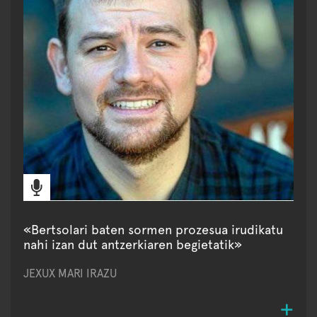
«Bertsolari baten sormen prozesua irudikatu
nahi izan dut antzerkiaren begietatik»
JEXUX MARI IRAZU