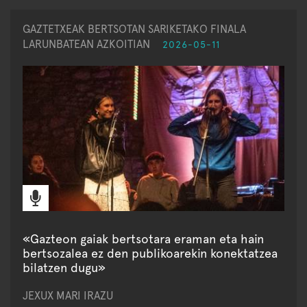
GAZTETXEAK BERTSOTAN SARIKETAKO FINALA
LARUNBATEAN AZKOITIAN
2026-05-11
«Gazteon gaiak bertsotara eraman eta hain
bertsozalea ez den publikoarekin konektatzea
bilatzen dugu»
JEXUX MARI IRAZU