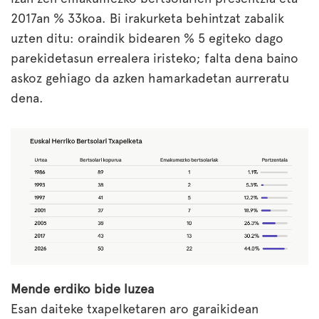
2017an % 33koa. Bi irakurketa behintzat zabalik
uzten ditu: oraindik bidearen % 5 egiteko dago
parekidetasun errealera iristeko; falta dena baino
askoz gehiago da azken hamarkadetan aurreratu
dena.
Mende erdiko bide luzea
Esan daiteke txapelketaren aro garaikidean