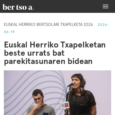
Togg
navi
EUSKAL HERRIKO BERTSOLARI TXAPELKETA 2026
2026-
06-19
Euskal Herriko Txapelketan
beste urrats bat
parekitasunaren bidean