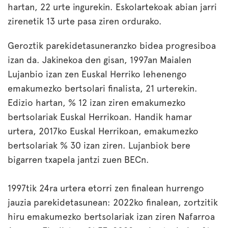
hartan, 22 urte ingurekin. Eskolartekoak abian jarri
zirenetik 13 urte pasa ziren ordurako.
Geroztik parekidetasuneranzko bidea progresiboa
izan da. Jakinekoa den gisan, 1997an Maialen
Lujanbio izan zen Euskal Herriko lehenengo
emakumezko bertsolari finalista, 21 urterekin.
Edizio hartan, % 12 izan ziren emakumezko
bertsolariak Euskal Herrikoan. Handik hamar
urtera, 2017ko Euskal Herrikoan, emakumezko
bertsolariak % 30 izan ziren. Lujanbiok bere
bigarren txapela jantzi zuen BECn.
1997tik 24ra urtera etorri zen finalean hurrengo
jauzia parekidetasunean: 2022ko finalean, zortzitik
hiru emakumezko bertsolariak izan ziren Nafarroa