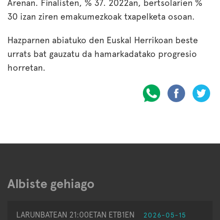
Arenan. Finalisten, % 37. 2022an, bertsolarien %
30 izan ziren emakumezkoak txapelketa osoan.
Hazparnen abiatuko den Euskal Herrikoan beste
urrats bat gauzatu da hamarkadatako progresio
horretan.
Albiste gehiago
LARUNBATEAN 21:00ETAN ETB1EN
2026-05-15