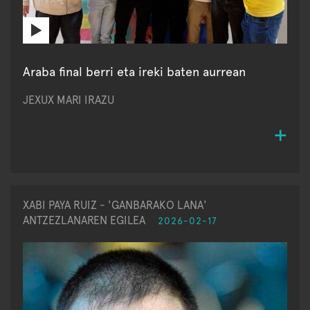
Araba final berri eta ireki baten aurrean
JEXUX MARI IRAZU
XABI PAYA RUIZ - 'GANBARAKO LANA'
ANTZEZLANAREN EGILEA
2026-02-17