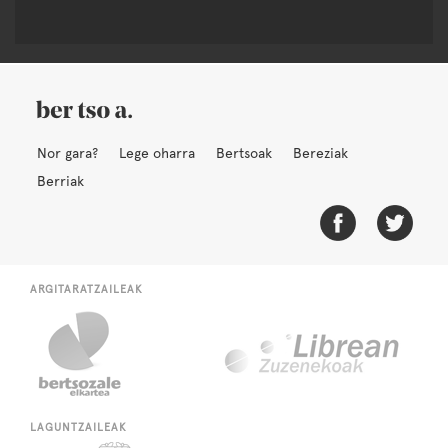
Nor gara?
Lege oharra
Bertsoak
Bereziak
Berriak
ARGITARATZAILEAK
LAGUNTZAILEAK