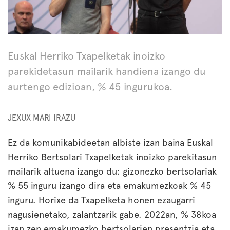
Euskal Herriko Txapelketak inoizko
parekidetasun mailarik handiena izango du
aurtengo edizioan, % 45 ingurukoa.
JEXUX MARI IRAZU
Ez da komunikabideetan albiste izan baina Euskal
Herriko Bertsolari Txapelketak inoizko parekitasun
mailarik altuena izango du: gizonezko bertsolariak
% 55 inguru izango dira eta emakumezkoak % 45
inguru. Horixe da Txapelketa honen ezaugarri
nagusienetako, zalantzarik gabe. 2022an, % 38koa
izan zen emakumezko bertsolarien presentzia eta