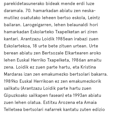
parekidetasunerako bideak mende erdi luze
daramala. 70. hamarkadan abiatu zen neska-
mutilez osatutako leheen bertso eskola, Leintz
bailaran. Larogeigarren, lehen belaunaldi hori
hamarkadan Eskolarteko Txapelketan ari ziren
kantari. Arantzazu Loidik 1985ean irabazi zuen
Eskolartekoa, 18 urte bete zituen urtean. Urte
berean abiatu zen Bertsozale Elkartearen aroko
lehen Euskal Herriko Txapelketa, 1986an amaitu
zena. Loidik ez zuen parte hartu, eta Kristina
Mardaras izan zen emakumezko bertsolari bakarra.
1989ko Euskal Herrikoan ez zen emakumezkorik
sailkatu (Arantzazu Loidik parte hartu zuen
Gipuzkoako sailkapen fasean) eta 1993an abiatu
zuen lehen olatua. Estitxu Arozena eta Amaia
Telletxea bertsolari nafarrek kantatu zuten edizio