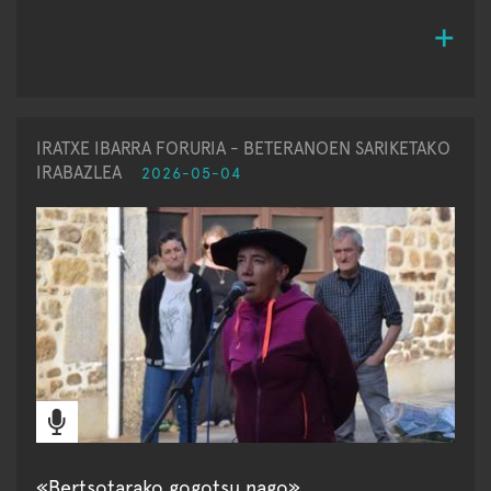
IRATXE IBARRA FORURIA - BETERANOEN SARIKETAKO
IRABAZLEA
2026-05-04
«Bertsotarako gogotsu nago»