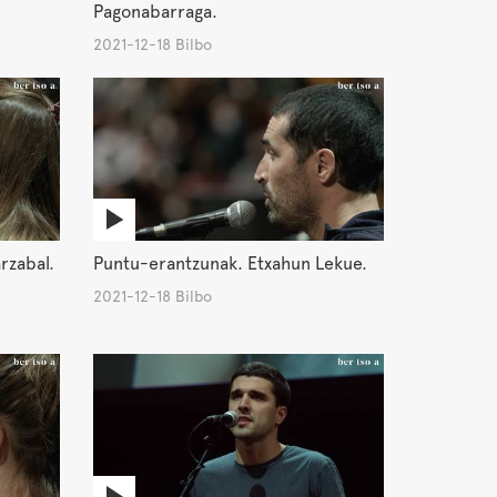
Pagonabarraga.
2021-12-18 Bilbo
rzabal.
Puntu-erantzunak. Etxahun Lekue.
2021-12-18 Bilbo