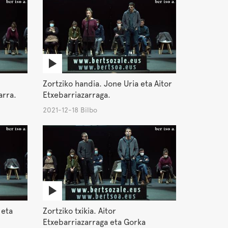
Zortziko handia. Jone Uria eta Aitor
arra.
Etxebarriazarraga.
2021-12-18 Bilbo
 eta
Zortziko txikia. Aitor
Etxebarriazarraga eta Gorka