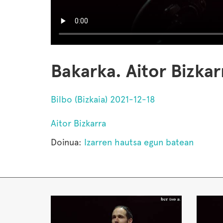
Bakarka. Aitor Bizkar
Bilbo (Bizkaia) 2021-12-18
Aitor Bizkarra
Doinua:
Izarren hautsa egun batean