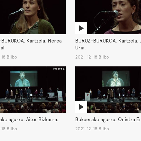
BURUKOA. Kartzela. Nerea
BURUZ-BURUKOA. Kartzela. 
al
Uria.
18 Bilbo
2021-12-18 Bilbo
ko agurra. Aitor Bizkarra.
Bukaerako agurra. Onintza E
18 Bilbo
2021-12-18 Bilbo