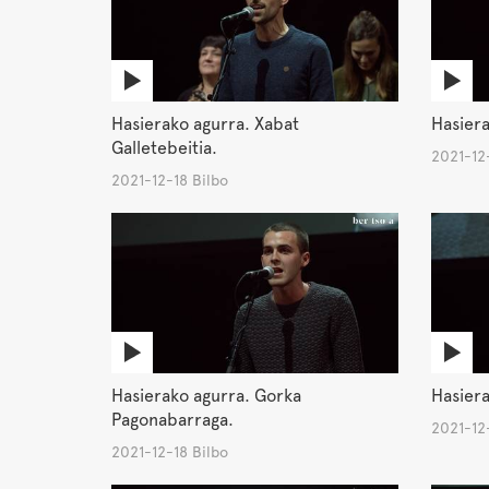
Hasierako agurra. Xabat
Hasiera
Galletebeitia.
2021-12-
2021-12-18 Bilbo
Hasierako agurra. Gorka
Hasiera
Pagonabarraga.
2021-12-
2021-12-18 Bilbo