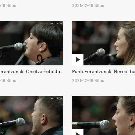
18 Bilbo
2021-12-18 Bilbo
rantzunak. Onintza Enbeita.
Puntu-erantzunak. Nerea Iba
18 Bilbo
2021-12-18 Bilbo