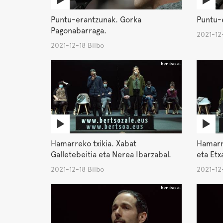
Puntu-erantzunak. Gorka
Puntu-e
Pagonabarraga.
2021-12-
2021-12-18 Bilbo
Hamarreko txikia. Xabat
Hamarre
Galletebeitia eta Nerea Ibarzabal.
eta Etx
2021-12-18 Bilbo
2021-12-