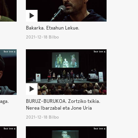
Bakarka. Etxahun Lekue.
2021-12-18 Bilbo
raga.
BURUZ-BURUKOA. Zortziko txikia.
Nerea Ibarzabal eta Jone Uria
2021-12-18 Bilbo