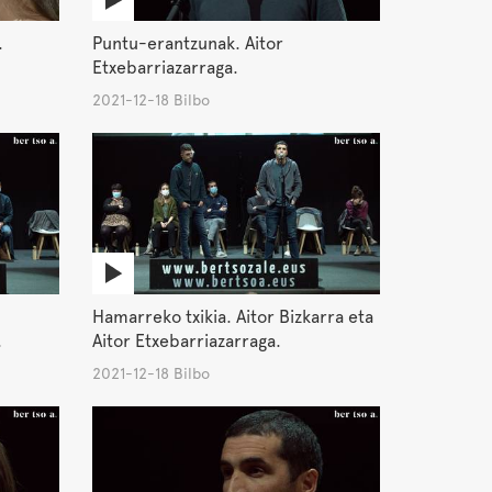
.
Puntu-erantzunak. Aitor
Etxebarriazarraga.
2021-12-18 Bilbo
Hamarreko txikia. Aitor Bizkarra eta
.
Aitor Etxebarriazarraga.
2021-12-18 Bilbo