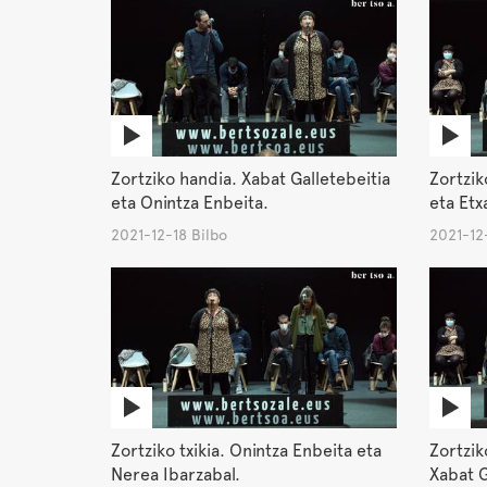
Zortziko handia. Xabat Galletebeitia
Zortzik
eta Onintza Enbeita.
eta Etx
2021-12-18 Bilbo
2021-12-
Zortziko txikia. Onintza Enbeita eta
Zortzik
Nerea Ibarzabal.
Xabat G