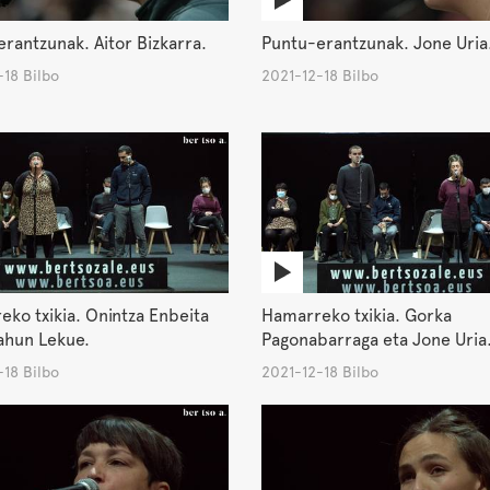
rantzunak. Aitor Bizkarra.
Puntu-erantzunak. Jone Uria
18 Bilbo
2021-12-18 Bilbo
ko txikia. Onintza Enbeita
Hamarreko txikia. Gorka
ahun Lekue.
Pagonabarraga eta Jone Uria
18 Bilbo
2021-12-18 Bilbo