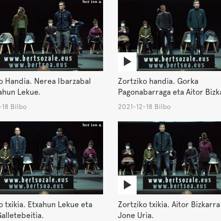
o Handia. Nerea Ibarzabal
Zortziko handia. Gorka
ahun Lekue.
Pagonabarraga eta Aitor Bizk
18 Bilbo
2021-12-18 Bilbo
o txikia. Etxahun Lekue eta
Zortziko txikia. Aitor Bizkarra
alletebeitia.
Jone Uria.