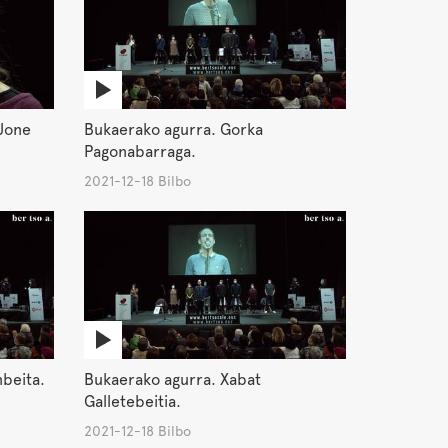
Jone
Bukaerako agurra. Gorka
Pagonabarraga.
2021-12-18 Bilbo
nbeita.
Bukaerako agurra. Xabat
Galletebeitia.
2021-12-18 Bilbo