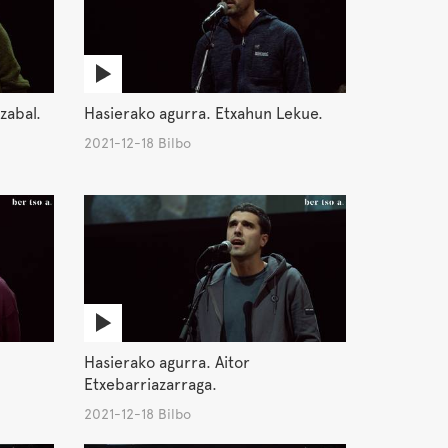
zabal.
Hasierako agurra. Etxahun Lekue.
2021-12-18 Bilbo
Hasierako agurra. Aitor
Etxebarriazarraga.
2021-12-18 Bilbo