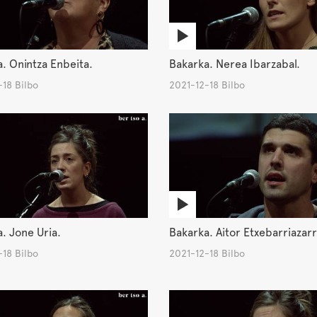
. Onintza Enbeita.
Bakarka. Nerea Ibarzabal.
18 Bilbo
2021-12-18 Bilbo
. Jone Uria.
Bakarka. Aitor Etxebarriazar
18 Bilbo
2021-12-18 Bilbo