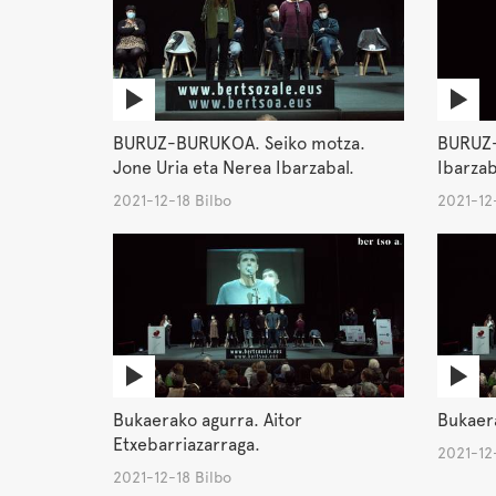
BURUZ-BURUKOA. Seiko motza.
BURUZ-
Jone Uria eta Nerea Ibarzabal.
Ibarzab
2021-12-18 Bilbo
2021-12-
Bukaerako agurra. Aitor
Bukaera
Etxebarriazarraga.
2021-12-
2021-12-18 Bilbo