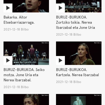
Bakarka. Aitor
BURUZ-BURUKOA.
Etxebarriazarraga.
Zortziko txikia. Nerea
Ibarzabal eta Jone Uria
2021-12-18 Bilbo
2021-12-18 Bilbo
BURUZ-BURUKOA. Seiko
BURUZ-BURUKOA.
motza. Jone Uria eta
Kartzela. Nerea Ibarzabal
Nerea Ibarzabal.
2021-12-18 Bilbo
2021-12-18 Bilbo