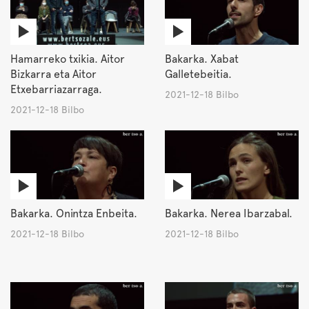
Hamarreko txikia. Aitor
Bakarka. Xabat
Bizkarra eta Aitor
Galletebeitia.
Etxebarriazarraga.
2021-12-18 Bilbo
2021-12-18 Bilbo
Bakarka. Onintza Enbeita.
Bakarka. Nerea Ibarzabal.
2021-12-18 Bilbo
2021-12-18 Bilbo