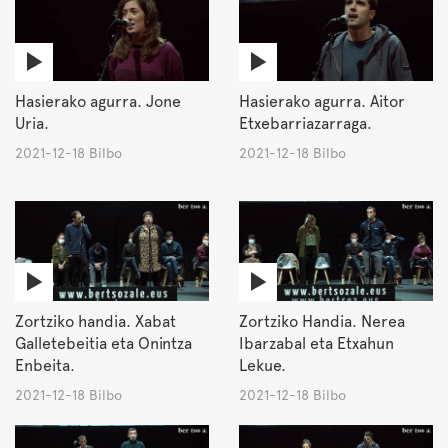
Hasierako agurra. Jone
Hasierako agurra. Aitor
Uria.
Etxebarriazarraga.
2021-12-18 Bilbo
2021-12-18 Bilbo
Zortziko handia. Xabat
Zortziko Handia. Nerea
Galletebeitia eta Onintza
Ibarzabal eta Etxahun
Enbeita.
Lekue.
2021-12-18 Bilbo
2021-12-18 Bilbo