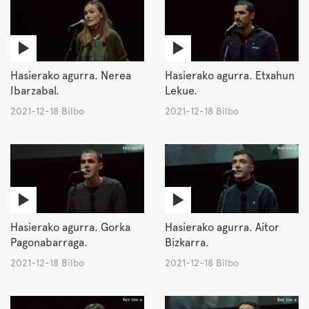
Hasierako agurra. Nerea
Hasierako agurra. Etxahun
Ibarzabal.
Lekue.
2021-12-18 Bilbo
2021-12-18 Bilbo
Hasierako agurra. Gorka
Hasierako agurra. Aitor
Pagonabarraga.
Bizkarra.
2021-12-18 Bilbo
2021-12-18 Bilbo