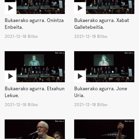
Bukaerako agurra. Onintza
Bukaerako agurra. Xabat
Enbeita.
Galletebeitia.
2021-12-18 Bilbo
2021-12-18 Bilbo
Bukaerako agurra. Etxahun
Bukaerako agurra. Jone
Lekue.
Uria.
2021-12-18 Bilbo
2021-12-18 Bilbo