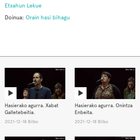
Etxahun Lekue
Doinua:
Orain hasi bihagu
Hasierako agurra. Xabat
Hasierako agurra. Onintza
Galletebeitia.
Enbeita.
2021-12-18 Bilbo
2021-12-18 Bilbo