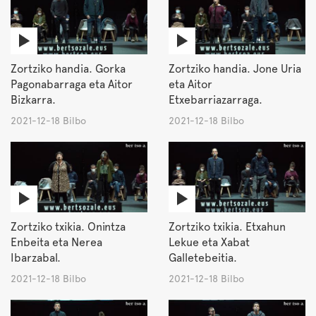
Zortziko handia. Gorka
Zortziko handia. Jone Uria
Pagonabarraga eta Aitor
eta Aitor
Bizkarra.
Etxebarriazarraga.
2021-12-18 Bilbo
2021-12-18 Bilbo
Zortziko txikia. Onintza
Zortziko txikia. Etxahun
Enbeita eta Nerea
Lekue eta Xabat
Ibarzabal.
Galletebeitia.
2021-12-18 Bilbo
2021-12-18 Bilbo