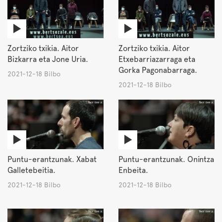
Zortziko txikia. Aitor
Zortziko txikia. Aitor
Bizkarra eta Jone Uria.
Etxebarriazarraga eta
Gorka Pagonabarraga.
2021-12-18 Bilbo
2021-12-18 Bilbo
Puntu-erantzunak. Xabat
Puntu-erantzunak. Onintza
Galletebeitia.
Enbeita.
2021-12-18 Bilbo
2021-12-18 Bilbo