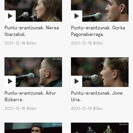
Puntu-erantzunak. Nerea
Puntu-erantzunak. Gorka
Ibarzabal.
Pagonabarraga.
2021-12-18 Bilbo
2021-12-18 Bilbo
Puntu-erantzunak. Aitor
Puntu-erantzunak. Jone
Bizkarra.
Uria.
2021-12-18 Bilbo
2021-12-18 Bilbo