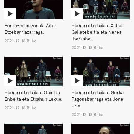
Puntu-erantzunak. Aitor
Hamarreko txikia. Xabat
Etxebarriazarraga.
Galletebeitia eta Nerea
Ibarzabal.
2021-12-18 Bilbo
2021-12-18 Bilbo
Hamarreko txikia. Onintza
Hamarreko txikia. Gorka
Enbeita eta Etxahun Lekue.
Pagonabarraga eta Jone
Uria.
2021-12-18 Bilbo
2021-12-18 Bilbo