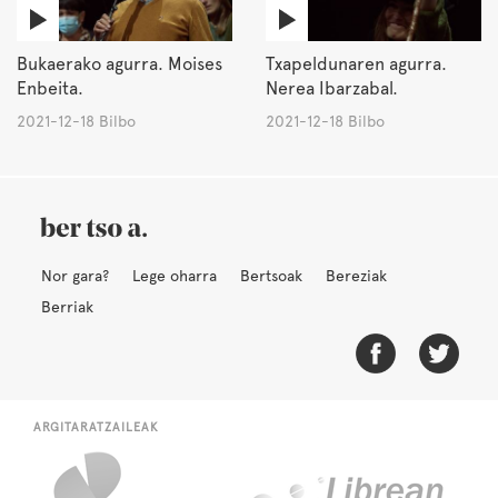
Bukaerako agurra. Moises
Txapeldunaren agurra.
Enbeita.
Nerea Ibarzabal.
2021-12-18 Bilbo
2021-12-18 Bilbo
Nor gara?
Lege oharra
Bertsoak
Bereziak
Berriak
ARGITARATZAILEAK