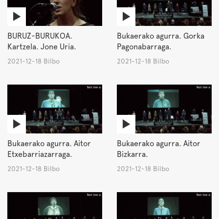
BURUZ-BURUKOA.
Bukaerako agurra. Gorka
Kartzela. Jone Uria.
Pagonabarraga.
2021-12-18 Bilbo
2021-12-18 Bilbo
Bukaerako agurra. Aitor
Bukaerako agurra. Aitor
Etxebarriazarraga.
Bizkarra.
2021-12-18 Bilbo
2021-12-18 Bilbo