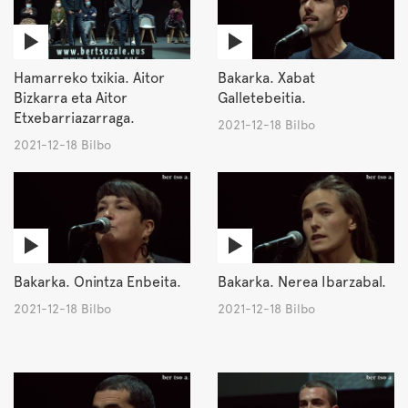
Hamarreko txikia. Aitor
Bakarka. Xabat
Bizkarra eta Aitor
Galletebeitia.
Etxebarriazarraga.
2021-12-18 Bilbo
2021-12-18 Bilbo
Bakarka. Onintza Enbeita.
Bakarka. Nerea Ibarzabal.
2021-12-18 Bilbo
2021-12-18 Bilbo