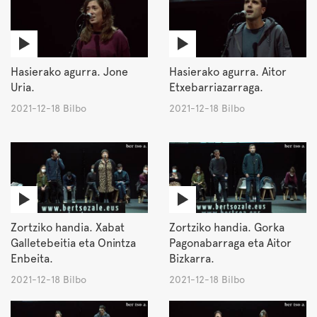
Hasierako agurra. Jone
Hasierako agurra. Aitor
Uria.
Etxebarriazarraga.
2021-12-18 Bilbo
2021-12-18 Bilbo
Zortziko handia. Xabat
Zortziko handia. Gorka
Galletebeitia eta Onintza
Pagonabarraga eta Aitor
Enbeita.
Bizkarra.
2021-12-18 Bilbo
2021-12-18 Bilbo