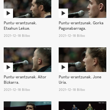
Puntu-erantzunak.
Puntu-erantzunak. Gorka
Etxahun Lekue.
Pagonabarraga.
2021-12-18 Bilbo
2021-12-18 Bilbo
Puntu-erantzunak. Aitor
Puntu-erantzunak. Jone
Bizkarra.
Uria.
2021-12-18 Bilbo
2021-12-18 Bilbo