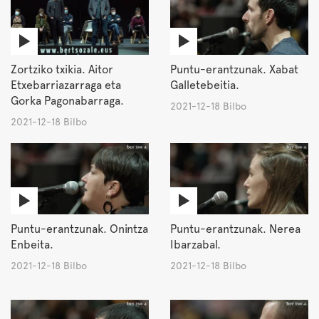
Zortziko txikia. Aitor
Puntu-erantzunak. Xabat
Etxebarriazarraga eta
Galletebeitia.
Gorka Pagonabarraga.
2021-12-18 Bilbo
2021-12-18 Bilbo
Puntu-erantzunak. Onintza
Puntu-erantzunak. Nerea
Enbeita.
Ibarzabal.
2021-12-18 Bilbo
2021-12-18 Bilbo