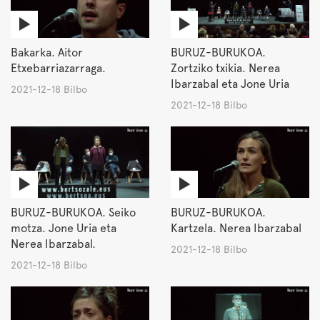
Bakarka. Aitor
BURUZ-BURUKOA.
Etxebarriazarraga.
Zortziko txikia. Nerea
Ibarzabal eta Jone Uria
2021-12-18 Bilbo
2021-12-18 Bilbo
BURUZ-BURUKOA. Seiko
BURUZ-BURUKOA.
motza. Jone Uria eta
Kartzela. Nerea Ibarzabal
Nerea Ibarzabal.
2021-12-18 Bilbo
2021-12-18 Bilbo