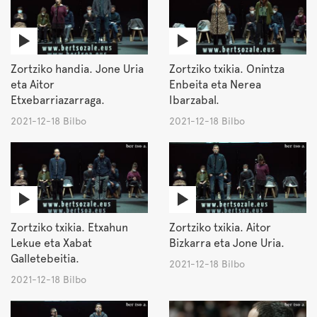
Zortziko handia. Jone Uria
Zortziko txikia. Onintza
eta Aitor
Enbeita eta Nerea
Etxebarriazarraga.
Ibarzabal.
2021-12-18 Bilbo
2021-12-18 Bilbo
Zortziko txikia. Etxahun
Zortziko txikia. Aitor
Lekue eta Xabat
Bizkarra eta Jone Uria.
Galletebeitia.
2021-12-18 Bilbo
2021-12-18 Bilbo