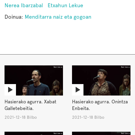
Nerea Ibarzabal
Etxahun Lekue
Doinua:
Menditarra naiz eta gogoan
Hasierako agurra. Xabat
Hasierako agurra. Onintza
Galletebeitia.
Enbeita.
2021-12-18 Bilbo
2021-12-18 Bilbo