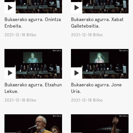
Bukaerako agurra. Onintza
Bukaerako agurra. Xabat
Enbeita.
Galletebeitia.
2021-12-18 Bilbo
2021-12-18 Bilbo
Bukaerako agurra. Etxahun
Bukaerako agurra. Jone
Lekue.
Uria.
2021-12-18 Bilbo
2021-12-18 Bilbo