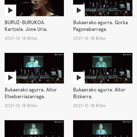
BURUZ-BURUKOA.
Bukaerako agurra. Gorka
Kartzela. Jone Uria.
Pagonabarraga.
2021-12-18 Bilbo
2021-12-18 Bilbo
Bukaerako agurra. Aitor
Bukaerako agurra. Aitor
Etxebarriazarraga.
Bizkarra.
2021-12-18 Bilbo
2021-12-18 Bilbo