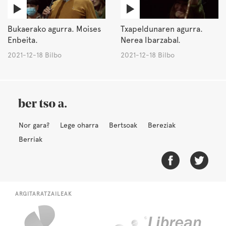
Bukaerako agurra. Moises
Txapeldunaren agurra.
Enbeita.
Nerea Ibarzabal.
2021-12-18 Bilbo
2021-12-18 Bilbo
Nor gara?
Lege oharra
Bertsoak
Bereziak
Berriak
ARGITARATZAILEAK