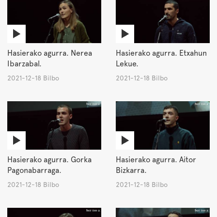
Hasierako agurra. Nerea
Hasierako agurra. Etxahun
Ibarzabal.
Lekue.
2021-12-18 Bilbo
2021-12-18 Bilbo
Hasierako agurra. Gorka
Hasierako agurra. Aitor
Pagonabarraga.
Bizkarra.
2021-12-18 Bilbo
2021-12-18 Bilbo