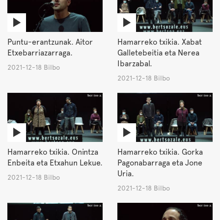
Puntu-erantzunak. Aitor
Hamarreko txikia. Xabat
Etxebarriazarraga.
Galletebeitia eta Nerea
Ibarzabal.
2021-12-18 Bilbo
2021-12-18 Bilbo
Hamarreko txikia. Onintza
Hamarreko txikia. Gorka
Enbeita eta Etxahun Lekue.
Pagonabarraga eta Jone
Uria.
2021-12-18 Bilbo
2021-12-18 Bilbo