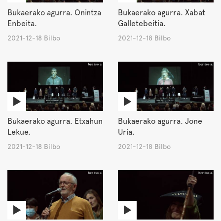
Bukaerako agurra. Onintza
Bukaerako agurra. Xabat
Enbeita.
Galletebeitia.
2021-12-18 Bilbo
2021-12-18 Bilbo
Bukaerako agurra. Etxahun
Bukaerako agurra. Jone
Lekue.
Uria.
2021-12-18 Bilbo
2021-12-18 Bilbo