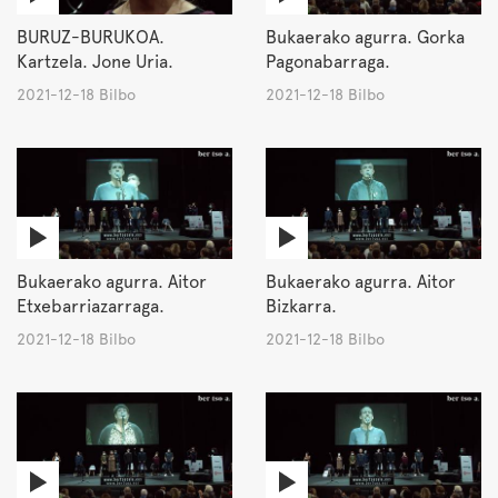
BURUZ-BURUKOA.
Bukaerako agurra. Gorka
Kartzela. Jone Uria.
Pagonabarraga.
2021-12-18 Bilbo
2021-12-18 Bilbo
Bukaerako agurra. Aitor
Bukaerako agurra. Aitor
Etxebarriazarraga.
Bizkarra.
2021-12-18 Bilbo
2021-12-18 Bilbo