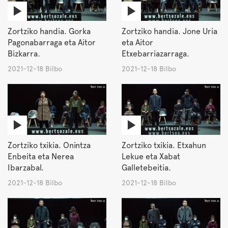
Zortziko handia. Gorka
Zortziko handia. Jone Uria
Pagonabarraga eta Aitor
eta Aitor
Bizkarra.
Etxebarriazarraga.
2021-12-18 Bilbo
2021-12-18 Bilbo
Zortziko txikia. Onintza
Zortziko txikia. Etxahun
Enbeita eta Nerea
Lekue eta Xabat
Ibarzabal.
Galletebeitia.
2021-12-18 Bilbo
2021-12-18 Bilbo