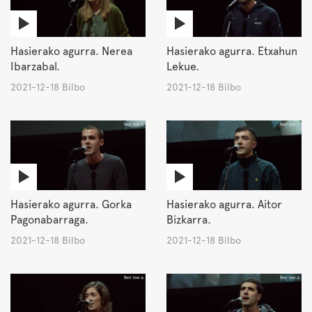
Hasierako agurra. Nerea
Hasierako agurra. Etxahun
Ibarzabal.
Lekue.
2021-12-18 Bilbo
2021-12-18 Bilbo
Hasierako agurra. Gorka
Hasierako agurra. Aitor
Pagonabarraga.
Bizkarra.
2021-12-18 Bilbo
2021-12-18 Bilbo