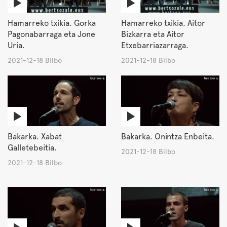
Hamarreko txikia. Gorka
Hamarreko txikia. Aitor
Pagonabarraga eta Jone
Bizkarra eta Aitor
Uria.
Etxebarriazarraga.
2021-12-18 Bilbo
2021-12-18 Bilbo
Bakarka. Xabat
Bakarka. Onintza Enbeita.
Galletebeitia.
2021-12-18 Bilbo
2021-12-18 Bilbo