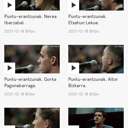
Puntu-erantzunak. Nerea
Puntu-erantzunak.
Ibarzabal.
Etxahun Lekue.
2021-12-18 Bilbo
2021-12-18 Bilbo
Puntu-erantzunak. Gorka
Puntu-erantzunak. Aitor
Pagonabarraga.
Bizkarra.
2021-12-18 Bilbo
2021-12-18 Bilbo