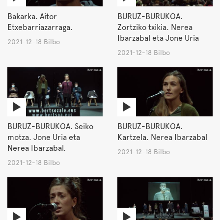
Bakarka. Aitor
BURUZ-BURUKOA.
Etxebarriazarraga.
Zortziko txikia. Nerea
Ibarzabal eta Jone Uria
2021-12-18 Bilbo
2021-12-18 Bilbo
BURUZ-BURUKOA. Seiko
BURUZ-BURUKOA.
motza. Jone Uria eta
Kartzela. Nerea Ibarzabal
Nerea Ibarzabal.
2021-12-18 Bilbo
2021-12-18 Bilbo