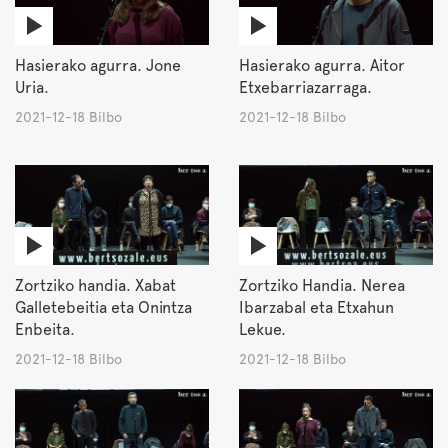
Hasierako agurra. Jone
Hasierako agurra. Aitor
Uria.
Etxebarriazarraga.
2021-12-18 Bilbo
2021-12-18 Bilbo
Zortziko handia. Xabat
Zortziko Handia. Nerea
Galletebeitia eta Onintza
Ibarzabal eta Etxahun
Enbeita.
Lekue.
2021-12-18 Bilbo
2021-12-18 Bilbo