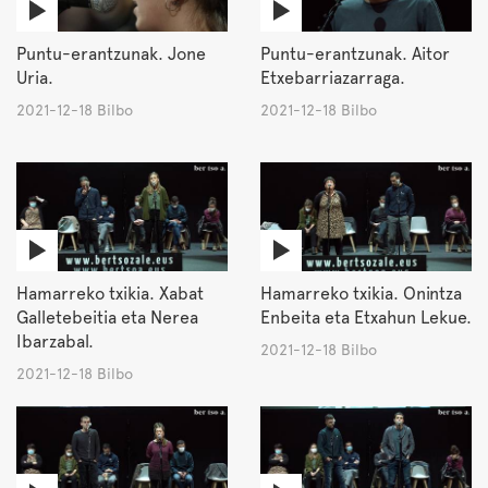
Puntu-erantzunak. Jone
Puntu-erantzunak. Aitor
Uria.
Etxebarriazarraga.
2021-12-18 Bilbo
2021-12-18 Bilbo
Hamarreko txikia. Xabat
Hamarreko txikia. Onintza
Galletebeitia eta Nerea
Enbeita eta Etxahun Lekue.
Ibarzabal.
2021-12-18 Bilbo
2021-12-18 Bilbo