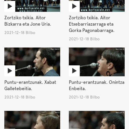
Zortziko txikia. Aitor
Zortziko txikia. Aitor
Bizkarra eta Jone Uria.
Etxebarriazarraga eta
Gorka Pagonabarraga.
2021-12-18 Bilbo
2021-12-18 Bilbo
Puntu-erantzunak. Xabat
Puntu-erantzunak. Onintza
Galletebeitia.
Enbeita.
2021-12-18 Bilbo
2021-12-18 Bilbo