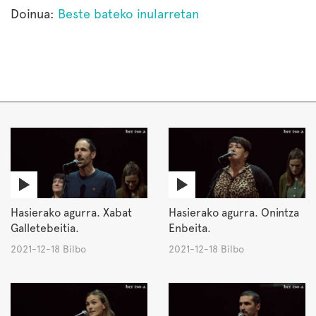
Doinua:
Beste bateko inularretan
Hasierako agurra. Xabat
Hasierako agurra. Onintza
Galletebeitia.
Enbeita.
2021-12-18 Bilbo
2021-12-18 Bilbo