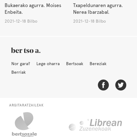
Bukaerako agurra. Moises
Txapeldunaren agurra.
Enbeita.
Nerea Ibarzabal.
2021-12-18 Bilbo
2021-12-18 Bilbo
Nor gara?
Lege oharra
Bertsoak
Bereziak
Berriak
ARGITARATZAILEAK