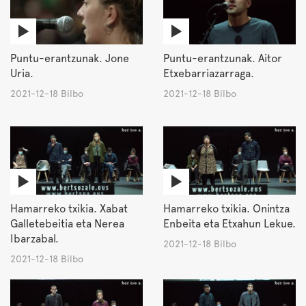
Puntu-erantzunak. Jone
Puntu-erantzunak. Aitor
Uria.
Etxebarriazarraga.
2021-12-18 Bilbo
2021-12-18 Bilbo
Hamarreko txikia. Xabat
Hamarreko txikia. Onintza
Galletebeitia eta Nerea
Enbeita eta Etxahun Lekue.
Ibarzabal.
2021-12-18 Bilbo
2021-12-18 Bilbo