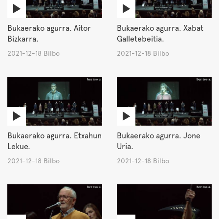
Bukaerako agurra. Aitor
Bukaerako agurra. Xabat
Bizkarra.
Galletebeitia.
2021-12-18 Bilbo
2021-12-18 Bilbo
Bukaerako agurra. Etxahun
Bukaerako agurra. Jone
Lekue.
Uria.
2021-12-18 Bilbo
2021-12-18 Bilbo