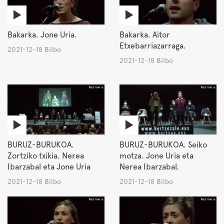
Bakarka. Jone Uria.
Bakarka. Aitor
Etxebarriazarraga.
2021-12-18 Bilbo
2021-12-18 Bilbo
BURUZ-BURUKOA.
BURUZ-BURUKOA. Seiko
Zortziko txikia. Nerea
motza. Jone Uria eta
Ibarzabal eta Jone Uria
Nerea Ibarzabal.
2021-12-18 Bilbo
2021-12-18 Bilbo