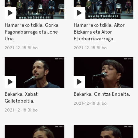
Hamarreko txikia. Gorka
Hamarreko txikia. Aitor
Pagonabarraga eta Jone
Bizkarra eta Aitor
Uria.
Etxebarriazarraga.
2021-12-18 Bilbo
2021-12-18 Bilbo
Bakarka. Xabat
Bakarka. Onintza Enbeita.
Galletebeitia.
2021-12-18 Bilbo
2021-12-18 Bilbo