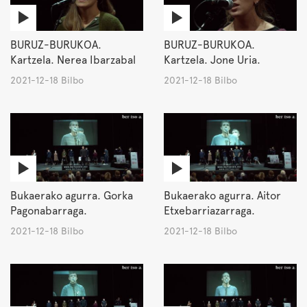
BURUZ-BURUKOA.
BURUZ-BURUKOA.
Kartzela. Nerea Ibarzabal
Kartzela. Jone Uria.
2021-12-18 Bilbo
2021-12-18 Bilbo
Bukaerako agurra. Gorka
Bukaerako agurra. Aitor
Pagonabarraga.
Etxebarriazarraga.
2021-12-18 Bilbo
2021-12-18 Bilbo