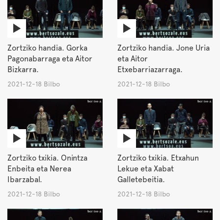
Zortziko handia. Gorka
Zortziko handia. Jone Uria
Pagonabarraga eta Aitor
eta Aitor
Bizkarra.
Etxebarriazarraga.
2021-12-18 Bilbo
2021-12-18 Bilbo
Zortziko txikia. Onintza
Zortziko txikia. Etxahun
Enbeita eta Nerea
Lekue eta Xabat
Ibarzabal.
Galletebeitia.
2021-12-18 Bilbo
2021-12-18 Bilbo