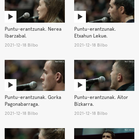
Puntu-erantzunak. Nerea
Puntu-erantzunak.
Ibarzabal.
Etxahun Lekue.
2021-12-18 Bilbo
2021-12-18 Bilbo
Puntu-erantzunak. Gorka
Puntu-erantzunak. Aitor
Pagonabarraga.
Bizkarra.
2021-12-18 Bilbo
2021-12-18 Bilbo