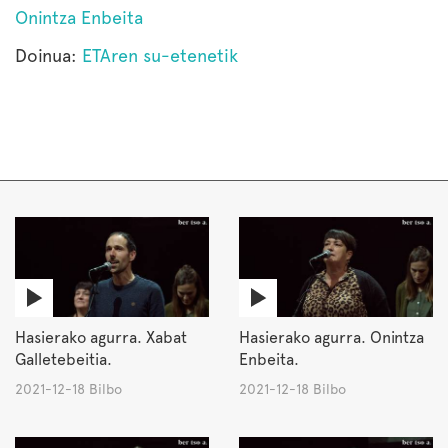
Onintza Enbeita
Doinua:
ETAren su-etenetik
Hasierako agurra. Xabat
Hasierako agurra. Onintza
Galletebeitia.
Enbeita.
2021-12-18 Bilbo
2021-12-18 Bilbo