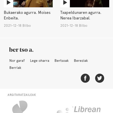
Bukaerako agurra. Moises
Txapeldunaren agurra.
Enbeita.
Nerea Ibarzabal.
2021-12-18 Bilbo
2021-12-18 Bilbo
Nor gara?
Lege oharra
Bertsoak
Bereziak
Berriak
ARGITARATZAILEAK