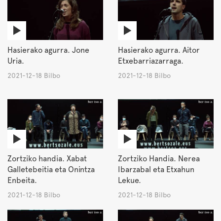
Hasierako agurra. Jone
Hasierako agurra. Aitor
Uria.
Etxebarriazarraga.
2021-12-18 Bilbo
2021-12-18 Bilbo
Zortziko handia. Xabat
Zortziko Handia. Nerea
Galletebeitia eta Onintza
Ibarzabal eta Etxahun
Enbeita.
Lekue.
2021-12-18 Bilbo
2021-12-18 Bilbo