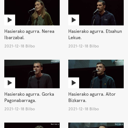
Hasierako agurra. Nerea
Hasierako agurra. Etxahun
Ibarzabal.
Lekue.
2021-12-18 Bilbo
2021-12-18 Bilbo
Hasierako agurra. Gorka
Hasierako agurra. Aitor
Pagonabarraga.
Bizkarra.
2021-12-18 Bilbo
2021-12-18 Bilbo