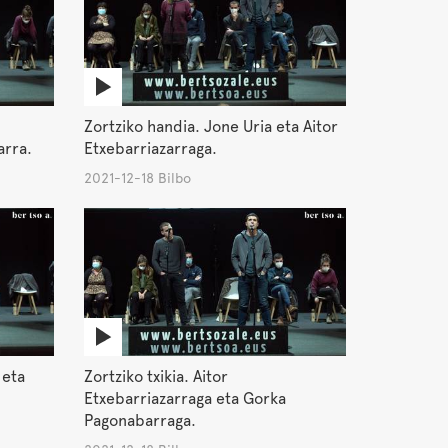
Zortziko handia. Jone Uria eta Aitor
arra.
Etxebarriazarraga.
2021-12-18 Bilbo
 eta
Zortziko txikia. Aitor
Etxebarriazarraga eta Gorka
Pagonabarraga.