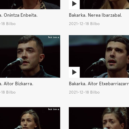
. Onintza Enbeita.
Bakarka. Nerea Ibarzabal.
18 Bilbo
2021-12-18 Bilbo
. Aitor Bizkarra.
Bakarka. Aitor Etxebarriazar
18 Bilbo
2021-12-18 Bilbo