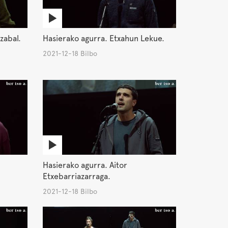
zabal.
Hasierako agurra. Etxahun Lekue.
2021-12-18 Bilbo
Hasierako agurra. Aitor
Etxebarriazarraga.
2021-12-18 Bilbo