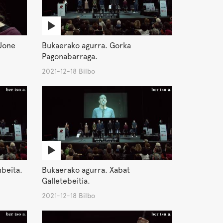
Jone
Bukaerako agurra. Gorka
Pagonabarraga.
2021-12-18 Bilbo
nbeita.
Bukaerako agurra. Xabat
Galletebeitia.
2021-12-18 Bilbo