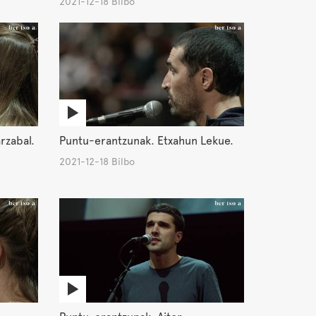
2021-12-18 Bilbo
rzabal.
Puntu-erantzunak. Etxahun Lekue.
2021-12-18 Bilbo