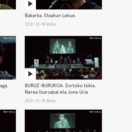
Bakarka. Etxahun Lekue.
2021-12-18 Bilbo
raga.
BURUZ-BURUKOA. Zortziko txikia.
Nerea Ibarzabal eta Jone Uria
2021-12-18 Bilbo