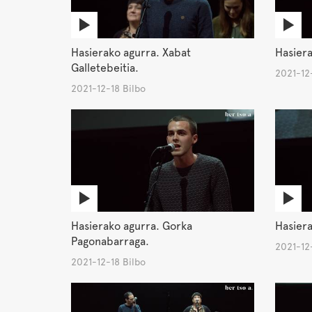
Hasierako agurra. Xabat
Hasiera
Galletebeitia.
2021-12-
2021-12-18 Bilbo
Hasierako agurra. Gorka
Hasiera
Pagonabarraga.
2021-12-
2021-12-18 Bilbo