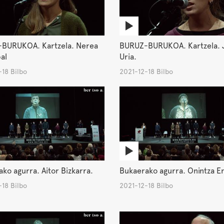
BURUKOA. Kartzela. Nerea
BURUZ-BURUKOA. Kartzela. 
al
Uria.
18 Bilbo
2021-12-18 Bilbo
ko agurra. Aitor Bizkarra.
Bukaerako agurra. Onintza E
18 Bilbo
2021-12-18 Bilbo