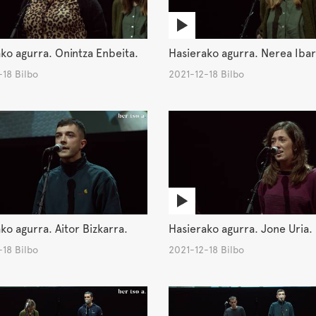
ko agurra. Onintza Enbeita.
Hasierako agurra. Nerea Ibar
18 Bilbo
2021-12-18 Bilbo
ko agurra. Aitor Bizkarra.
Hasierako agurra. Jone Uria.
18 Bilbo
2021-12-18 Bilbo