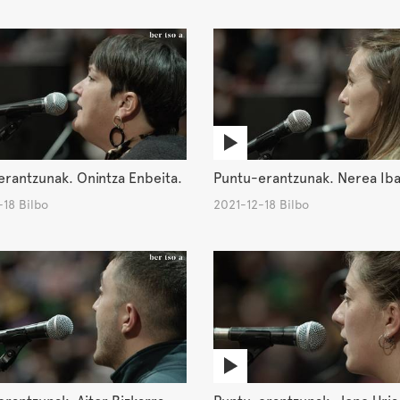
rantzunak. Onintza Enbeita.
Puntu-erantzunak. Nerea Iba
18 Bilbo
2021-12-18 Bilbo