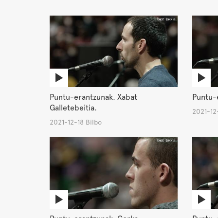
Puntu-erantzunak. Xabat
Puntu-e
Galletebeitia.
2021-12-
2021-12-18 Bilbo