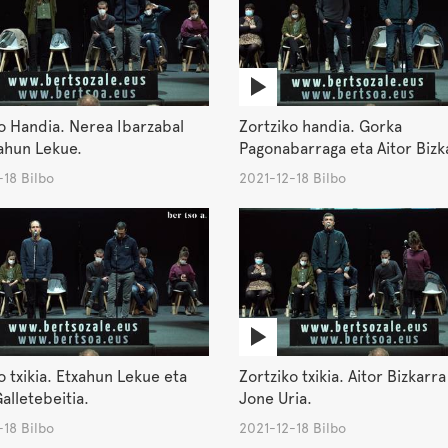
o Handia. Nerea Ibarzabal
Zortziko handia. Gorka
ahun Lekue.
Pagonabarraga eta Aitor Bizk
18 Bilbo
2021-12-18 Bilbo
o txikia. Etxahun Lekue eta
Zortziko txikia. Aitor Bizkarra
alletebeitia.
Jone Uria.
18 Bilbo
2021-12-18 Bilbo