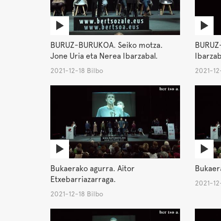
BURUZ-BURUKOA. Seiko motza.
BURUZ-
Jone Uria eta Nerea Ibarzabal.
Ibarzab
2021-12-18 Bilbo
2021-12-
Bukaerako agurra. Aitor
Bukaera
Etxebarriazarraga.
2021-12-
2021-12-18 Bilbo