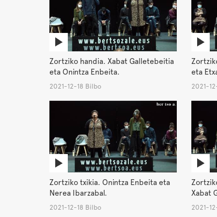
Zortziko handia. Xabat Galletebeitia
Zortzik
eta Onintza Enbeita.
eta Etx
2021-12-18 Bilbo
2021-12-
Zortziko txikia. Onintza Enbeita eta
Zortzik
Nerea Ibarzabal.
Xabat G
2021-12-18 Bilbo
2021-12-