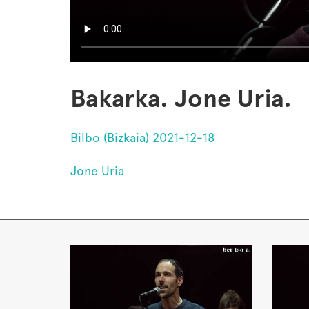
Bakarka. Jone Uria.
Bilbo (Bizkaia) 2021-12-18
Jone Uria