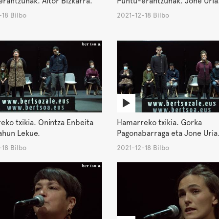
rantzunak. Aitor Bizkarra.
Puntu-erantzunak. Jone Uria
18 Bilbo
2021-12-18 Bilbo
ko txikia. Onintza Enbeita
Hamarreko txikia. Gorka
ahun Lekue.
Pagonabarraga eta Jone Uria
18 Bilbo
2021-12-18 Bilbo