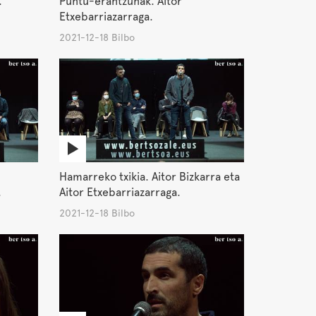
.
Puntu-erantzunak. Aitor
Etxebarriazarraga.
2021-12-18 Bilbo
Hamarreko txikia. Aitor Bizkarra eta
.
Aitor Etxebarriazarraga.
2021-12-18 Bilbo