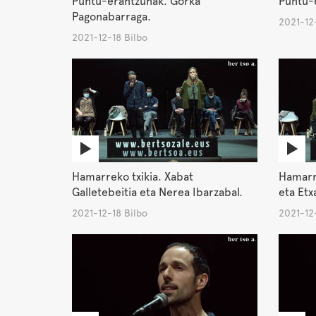
Puntu-erantzunak. Gorka
Puntu-e
Pagonabarraga.
2021-12-
2021-12-18 Bilbo
Hamarreko txikia. Xabat
Hamarre
Galletebeitia eta Nerea Ibarzabal.
eta Etx
2021-12-18 Bilbo
2021-12-