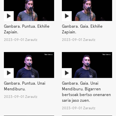
Ganbara. Puntua. Ekhiñe
Ganbara. Gaia. Ekhiñe
Zapiain.
Zapiain.
2023-09-01 Zarautz
2023-09-01 Zarautz
Ganbara. Puntua. Unai
Ganbara. Gaia. Unai
Mendiburu.
Mendiburu. Bigarren
bertsoak bertso onenaren
2023-09-01 Zarautz
saria jaso zuen.
2023-09-01 Zarautz