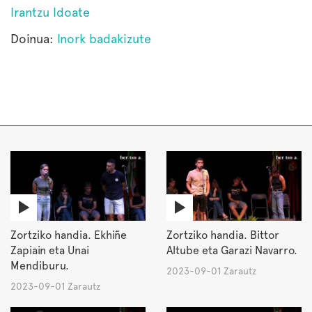
Irantzu Idoate
Doinua:
Inork badakizute
Zortziko handia. Ekhiñe
Zortziko handia. Bittor
Zapiain eta Unai
Altube eta Garazi Navarro.
Mendiburu.
2023-09-01 Zarautz
2023-09-01 Zarautz