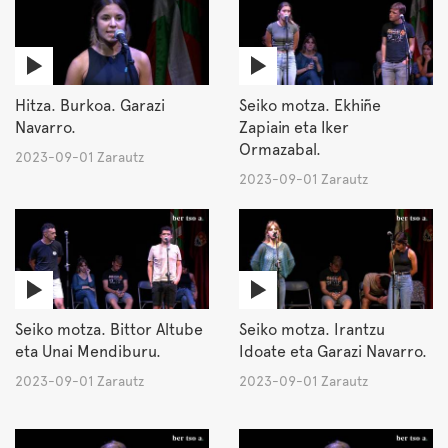
Hitza. Burkoa. Garazi
Seiko motza. Ekhiñe
Navarro.
Zapiain eta Iker
Ormazabal.
2023-09-01 Zarautz
2023-09-01 Zarautz
Seiko motza. Bittor Altube
Seiko motza. Irantzu
eta Unai Mendiburu.
Idoate eta Garazi Navarro.
2023-09-01 Zarautz
2023-09-01 Zarautz