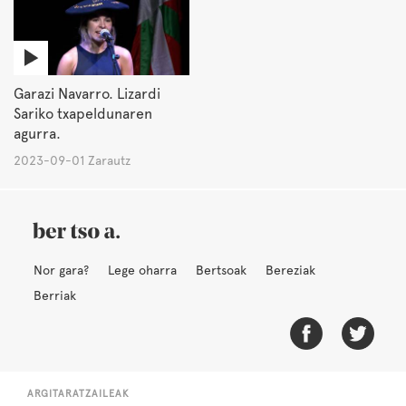
Garazi Navarro. Lizardi
Sariko txapeldunaren
agurra.
2023-09-01 Zarautz
Nor gara?
Lege oharra
Bertsoak
Bereziak
Berriak
ARGITARATZAILEAK