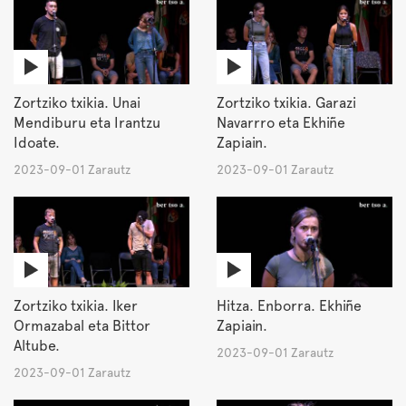
Zortziko txikia. Unai
Zortziko txikia. Garazi
Mendiburu eta Irantzu
Navarrro eta Ekhiñe
Idoate.
Zapiain.
2023-09-01 Zarautz
2023-09-01 Zarautz
Zortziko txikia. Iker
Hitza. Enborra. Ekhiñe
Ormazabal eta Bittor
Zapiain.
Altube.
2023-09-01 Zarautz
2023-09-01 Zarautz