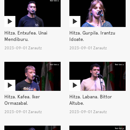
Hitza. Entxufea. Unai
Hitza. Gurpila. Irantzu
Mendiburu.
Idoate.
2023-09-01 Zarautz
2023-09-01 Zarautz
Hitza. Kafea. Iker
Hitza. Labana. Bittor
Ormazabal.
Altube.
2023-09-01 Zarautz
2023-09-01 Zarautz