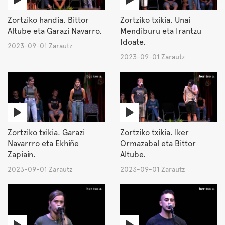
Zortziko handia. Bittor
Zortziko txikia. Unai
Altube eta Garazi Navarro.
Mendiburu eta Irantzu
Idoate.
2023-09-01 Zarautz
2023-09-01 Zarautz
Zortziko txikia. Garazi
Zortziko txikia. Iker
Navarrro eta Ekhiñe
Ormazabal eta Bittor
Zapiain.
Altube.
2023-09-01 Zarautz
2023-09-01 Zarautz