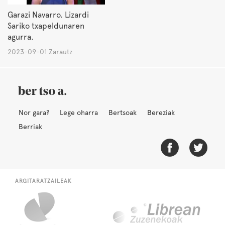
Garazi Navarro. Lizardi
Sariko txapeldunaren
agurra.
2023-09-01 Zarautz
Nor gara?
Lege oharra
Bertsoak
Bereziak
Berriak
ARGITARATZAILEAK