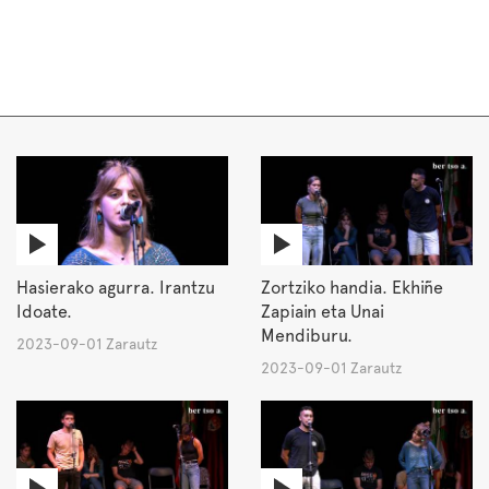
Hasierako agurra. Irantzu
Zortziko handia. Ekhiñe
Idoate.
Zapiain eta Unai
Mendiburu.
2023-09-01 Zarautz
2023-09-01 Zarautz