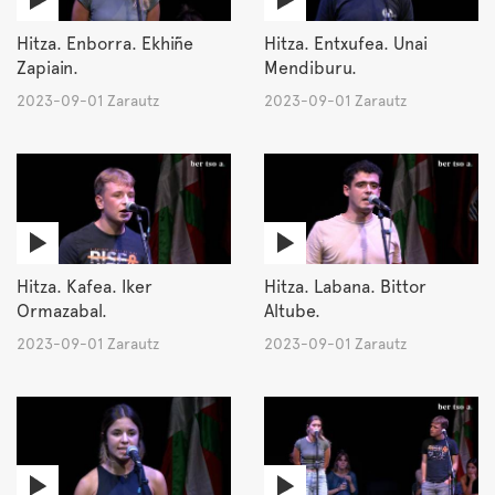
Hitza. Enborra. Ekhiñe
Hitza. Entxufea. Unai
Zapiain.
Mendiburu.
2023-09-01 Zarautz
2023-09-01 Zarautz
Hitza. Kafea. Iker
Hitza. Labana. Bittor
Ormazabal.
Altube.
2023-09-01 Zarautz
2023-09-01 Zarautz