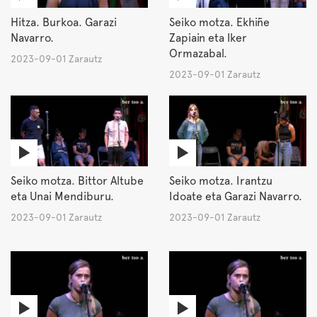
Hitza. Burkoa. Garazi
Seiko motza. Ekhiñe
Navarro.
Zapiain eta Iker
Ormazabal.
2023-09-01 Zarautz
2023-09-01 Zarautz
Seiko motza. Bittor Altube
Seiko motza. Irantzu
eta Unai Mendiburu.
Idoate eta Garazi Navarro.
2023-09-01 Zarautz
2023-09-01 Zarautz