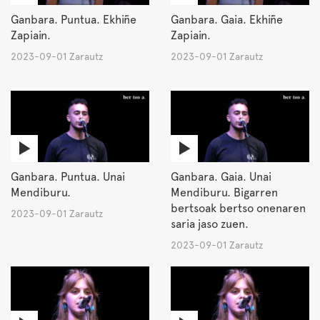
Ganbara. Puntua. Ekhiñe
Ganbara. Gaia. Ekhiñe
Zapiain.
Zapiain.
2023-09-01 Zarautz
2023-09-01 Zarautz
Ganbara. Puntua. Unai
Ganbara. Gaia. Unai
Mendiburu.
Mendiburu. Bigarren
bertsoak bertso onenaren
2023-09-01 Zarautz
saria jaso zuen.
2023-09-01 Zarautz