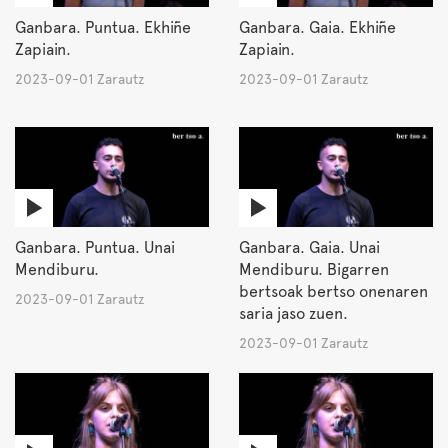
Ganbara. Puntua. Ekhiñe
Ganbara. Gaia. Ekhiñe
Zapiain.
Zapiain.
2023-09-01 Zarautz
2023-09-01 Zarautz
Ganbara. Puntua. Unai
Ganbara. Gaia. Unai
Mendiburu.
Mendiburu. Bigarren
bertsoak bertso onenaren
2023-09-01 Zarautz
saria jaso zuen.
2023-09-01 Zarautz