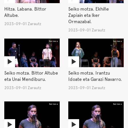
Hitza. Labana. Bittor
Seiko motza. Ekhiñe
Altube.
Zapiain eta Iker
Ormazabal.
2023-09-01 Zarautz
2023-09-01 Zarautz
Seiko motza. Bittor Altube
Seiko motza. Irantzu
eta Unai Mendiburu.
Idoate eta Garazi Navarro.
2023-09-01 Zarautz
2023-09-01 Zarautz