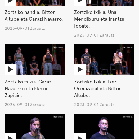
Zortziko handia. Bittor
Zortziko txikia. Unai
Altube eta Garazi Navarro.
Mendiburu eta Irantzu
Idoate.
2023-09-01 Zarautz
2023-09-01 Zarautz
Zortziko txikia. Garazi
Zortziko txikia. Iker
Navarrro eta Ekhiñe
Ormazabal eta Bittor
Zapiain.
Altube.
2023-09-01 Zarautz
2023-09-01 Zarautz