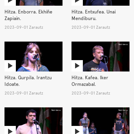
Hitza. Enborra. Ekhiñe
Hitza. Entxufea. Unai
Zapiain.
Mendiburu.
2023-09-01 Zarautz
2023-09-01 Zarautz
Hitza. Gurpila. Irantzu
Hitza. Kafea. Iker
Idoate.
Ormazabal.
2023-09-01 Zarautz
2023-09-01 Zarautz