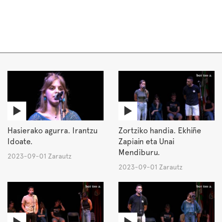
Hasierako agurra. Irantzu
Zortziko handia. Ekhiñe
Idoate.
Zapiain eta Unai
Mendiburu.
2023-09-01 Zarautz
2023-09-01 Zarautz