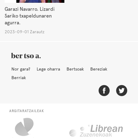
Garazi Navarro. Lizardi
Sariko txapeldunaren
agurra.
2023-09-01 Zarautz
Nor gara?
Lege oharra
Bertsoak
Bereziak
Berriak
ARGITARATZAILEAK