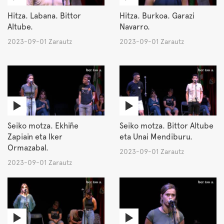
Hitza. Labana. Bittor
Hitza. Burkoa. Garazi
Altube.
Navarro.
2023-09-01 Zarautz
2023-09-01 Zarautz
Seiko motza. Ekhiñe
Seiko motza. Bittor Altube
Zapiain eta Iker
eta Unai Mendiburu.
Ormazabal.
2023-09-01 Zarautz
2023-09-01 Zarautz