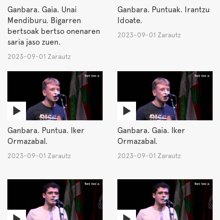
Ganbara. Gaia. Unai
Ganbara. Puntuak. Irantzu
Mendiburu. Bigarren
Idoate.
bertsoak bertso onenaren
2023-09-01 Zarautz
saria jaso zuen.
2023-09-01 Zarautz
Ganbara. Puntua. Iker
Ganbara. Gaia. Iker
Ormazabal.
Ormazabal.
2023-09-01 Zarautz
2023-09-01 Zarautz