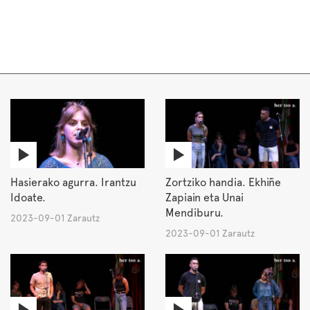
Hasierako agurra. Irantzu
Zortziko handia. Ekhiñe
Idoate.
Zapiain eta Unai
Mendiburu.
2023-09-01 Zarautz
2023-09-01 Zarautz