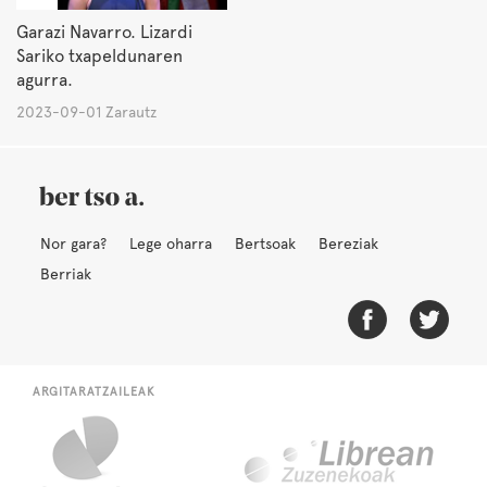
Garazi Navarro. Lizardi
Sariko txapeldunaren
agurra.
2023-09-01 Zarautz
Nor gara?
Lege oharra
Bertsoak
Bereziak
Berriak
ARGITARATZAILEAK