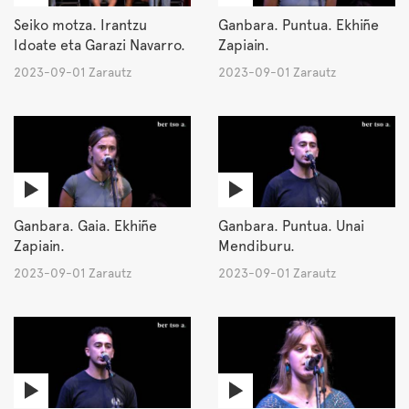
Seiko motza. Irantzu
Ganbara. Puntua. Ekhiñe
Idoate eta Garazi Navarro.
Zapiain.
2023-09-01 Zarautz
2023-09-01 Zarautz
Ganbara. Gaia. Ekhiñe
Ganbara. Puntua. Unai
Zapiain.
Mendiburu.
2023-09-01 Zarautz
2023-09-01 Zarautz