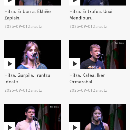
Hitza. Enborra. Ekhiñe
Hitza. Entxufea. Unai
Zapiain.
Mendiburu.
2023-09-01 Zarautz
2023-09-01 Zarautz
Hitza. Gurpila. Irantzu
Hitza. Kafea. Iker
Idoate.
Ormazabal.
2023-09-01 Zarautz
2023-09-01 Zarautz