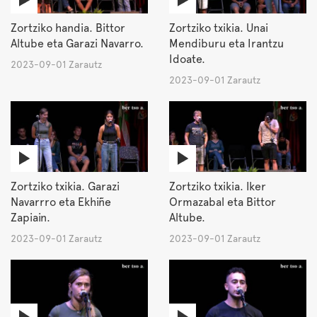
Zortziko handia. Bittor
Zortziko txikia. Unai
Altube eta Garazi Navarro.
Mendiburu eta Irantzu
Idoate.
2023-09-01 Zarautz
2023-09-01 Zarautz
Zortziko txikia. Garazi
Zortziko txikia. Iker
Navarrro eta Ekhiñe
Ormazabal eta Bittor
Zapiain.
Altube.
2023-09-01 Zarautz
2023-09-01 Zarautz