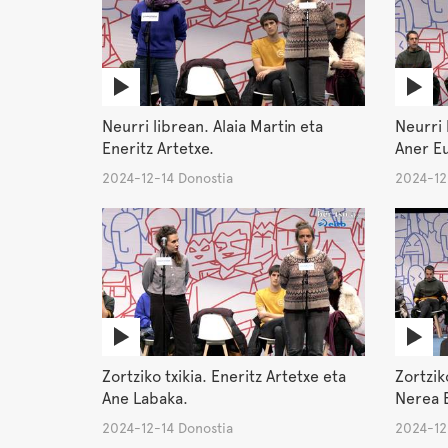
Neurri librean. Alaia Martin eta
Neurri 
Eneritz Artetxe.
Aner Eu
2024-12-14 Donostia
2024-12
Zortziko txikia. Eneritz Artetxe eta
Zortzik
Ane Labaka.
Nerea 
2024-12-14 Donostia
2024-12