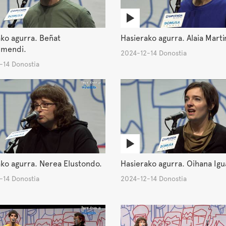
ko agurra. Beñat
Hasierako agurra. Alaia Marti
umendi.
2024-12-14 Donostia
-14 Donostia
ko agurra. Nerea Elustondo.
Hasierako agurra. Oihana Igu
-14 Donostia
2024-12-14 Donostia