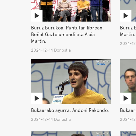
Buruz burukoa. Puntutan librean.
Buruz b
Beñat Gaztelumendi eta Alaia
Martin.
Martin.
2024-12
2024-12-14 Donostia
Bukaerako agurra. Andoni Rekondo.
Bukaer
2024-12-14 Donostia
2024-12