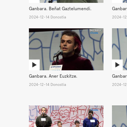
Ganbara. Beñat Gaztelumendi.
Ganbara
2024-12-14 Donostia
2024-12
Ganbara. Aner Euzkitze.
Ganbar
2024-12-14 Donostia
2024-12