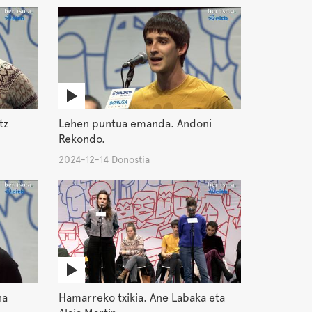
tz
Lehen puntua emanda. Andoni
Rekondo.
2024-12-14 Donostia
na
Hamarreko txikia. Ane Labaka eta