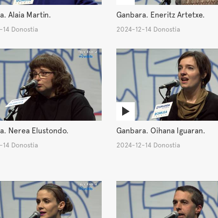
. Alaia Martin.
Ganbara. Eneritz Artetxe.
-14 Donostia
2024-12-14 Donostia
a. Nerea Elustondo.
Ganbara. Oihana Iguaran.
-14 Donostia
2024-12-14 Donostia