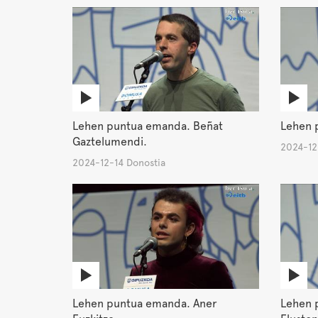
Lehen puntua emanda. Beñat
Lehen p
Gaztelumendi.
2024-12
2024-12-14 Donostia
Lehen puntua emanda. Aner
Lehen 