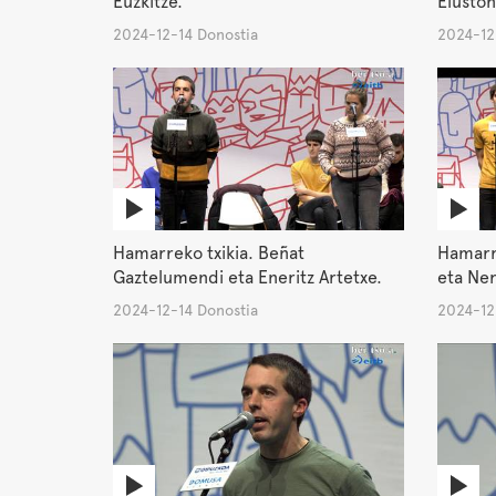
Euzkitze.
Eluston
2024-12-14 Donostia
2024-12
Hamarreko txikia. Beñat
Hamarr
Gaztelumendi eta Eneritz Artetxe.
eta Ner
2024-12-14 Donostia
2024-12