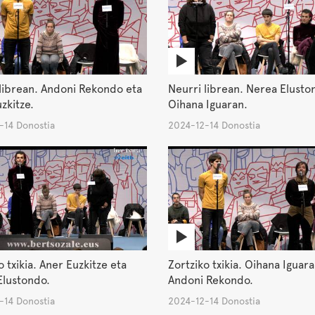
librean. Andoni Rekondo eta
Neurri librean. Nerea Elusto
zkitze.
Oihana Iguaran.
-14 Donostia
2024-12-14 Donostia
o txikia. Aner Euzkitze eta
Zortziko txikia. Oihana Iguar
Elustondo.
Andoni Rekondo.
-14 Donostia
2024-12-14 Donostia