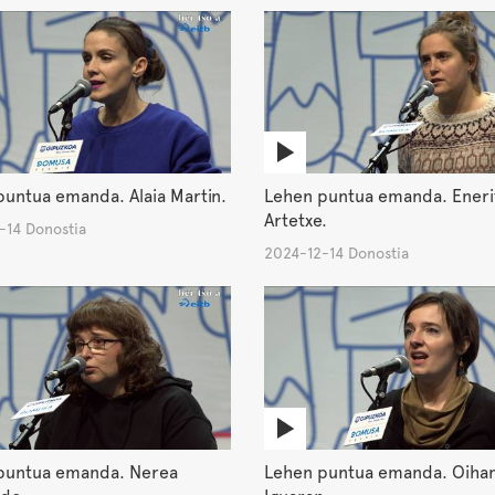
untua emanda. Alaia Martin.
Lehen puntua emanda. Eneri
Artetxe.
-14 Donostia
2024-12-14 Donostia
puntua emanda. Nerea
Lehen puntua emanda. Oiha