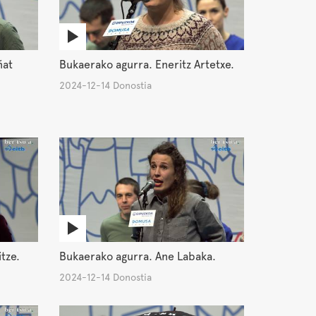
ñat
Bukaerako agurra. Eneritz Artetxe.
2024-12-14 Donostia
tze.
Bukaerako agurra. Ane Labaka.
2024-12-14 Donostia