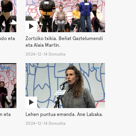
ndo eta
Zortziko txikia. Beñat Gaztelumendi
eta Alaia Martin.
2024-12-14 Donostia
an eta
Lehen puntua emanda. Ane Labaka.
2024-12-14 Donostia