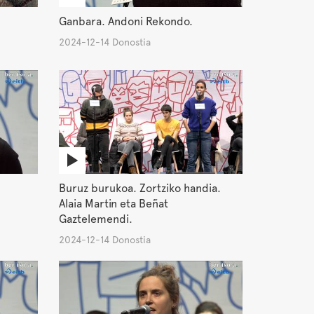
Ganbara. Andoni Rekondo.
2024-12-14 Donostia
Buruz burukoa. Zortziko handia.
Alaia Martin eta Beñat
Gaztelemendi.
2024-12-14 Donostia