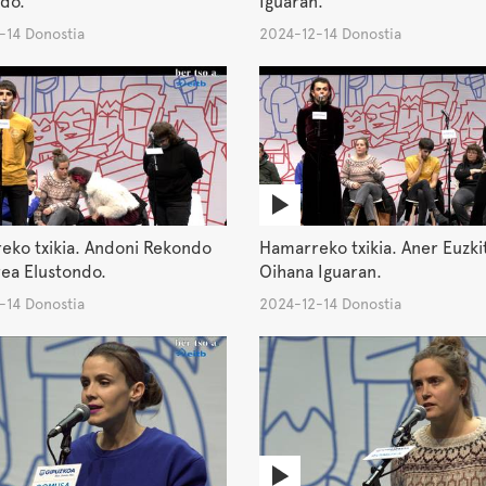
do.
Iguaran.
-14 Donostia
2024-12-14 Donostia
eko txikia. Andoni Rekondo
Hamarreko txikia. Aner Euzki
ea Elustondo.
Oihana Iguaran.
-14 Donostia
2024-12-14 Donostia