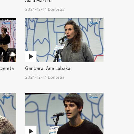
Alaia Martin.
2024-12-14 Donostia
tze eta
Ganbara. Ane Labaka.
2024-12-14 Donostia