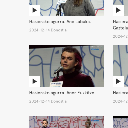
Hasierako agurra. Ane Labaka.
Hasiera
Gaztel
2024-12-14 Donostia
2024-12
Hasierako agurra. Aner Euzkitze.
Hasiera
2024-12-14 Donostia
2024-12