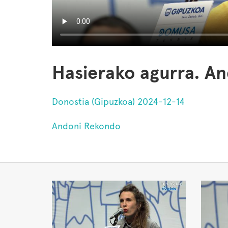
Hasierako agurra. A
Donostia (Gipuzkoa) 2024-12-14
Andoni Rekondo