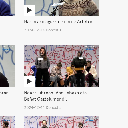
n.
Hasierako agurra. Eneritz Artetxe.
2024-12-14 Donostia
aran.
Neurri librean. Ane Labaka eta
Beñat Gaztelumendi.
2024-12-14 Donostia