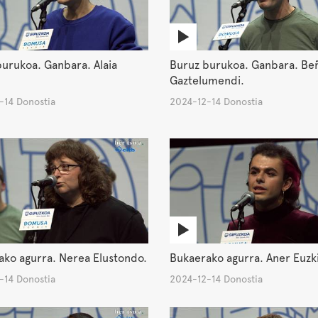
urukoa. Ganbara. Alaia
Buruz burukoa. Ganbara. Be
Gaztelumendi.
-14 Donostia
2024-12-14 Donostia
ako agurra. Nerea Elustondo.
Bukaerako agurra. Aner Euzki
-14 Donostia
2024-12-14 Donostia