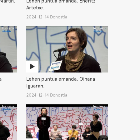
Martin.
Lehen puntua emanda. Eneritz
Artetxe.
2024-12-14 Donostia
a
Lehen puntua emanda. Oihana
Iguaran.
2024-12-14 Donostia