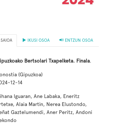
SAIOA
IKUSI OSOA
ENTZUN OSOA
ipuzkoako Bertsolari Txapelketa. Finala
.
onostia (Gipuzkoa)
024-12-14
ihana Iguaran, Ane Labaka, Eneritz
rtetxe, Alaia Martin, Nerea Elustondo,
eñat Gaztelumendi, Aner Peritz, Andoni
ekondo