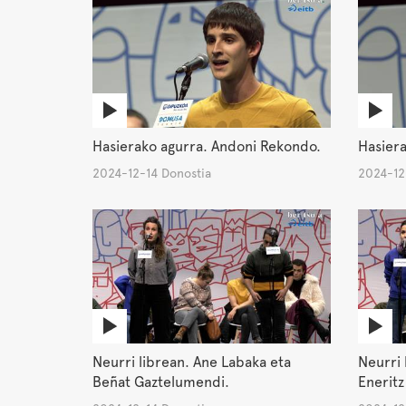
Hasierako agurra. Andoni Rekondo.
Hasiera
2024-12-14 Donostia
2024-12
Neurri librean. Ane Labaka eta
Neurri 
Beñat Gaztelumendi.
Eneritz