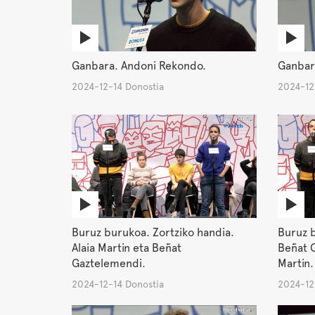
Ganbara. Andoni Rekondo.
Ganbara
2024-12-14 Donostia
2024-12
Buruz burukoa. Zortziko handia.
Buruz b
Alaia Martin eta Beñat
Beñat G
Gaztelemendi.
Martin.
2024-12-14 Donostia
2024-12