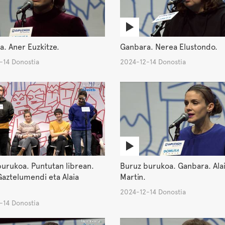
. Aner Euzkitze.
Ganbara. Nerea Elustondo.
-14 Donostia
2024-12-14 Donostia
urukoa. Puntutan librean.
Buruz burukoa. Ganbara. Ala
aztelumendi eta Alaia
Martin.
2024-12-14 Donostia
-14 Donostia