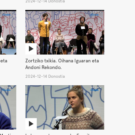
2024-12-14 Donostia
 eta
Zortziko txikia. Oihana Iguaran eta
Andoni Rekondo.
2024-12-14 Donostia