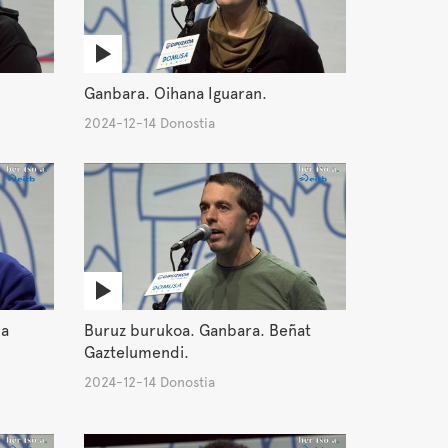
Ganbara. Oihana Iguaran.
2024-12-14 Donostia
ia
Buruz burukoa. Ganbara. Beñat
Gaztelumendi.
2024-12-14 Donostia