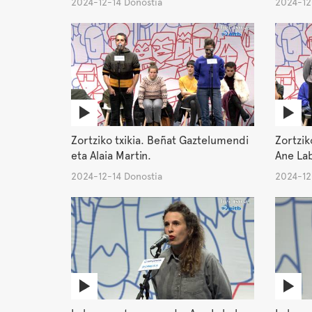
2024-12-14 Donostia
2024-12
Zortziko txikia. Beñat Gaztelumendi
Zortzik
eta Alaia Martin.
Ane La
2024-12-14 Donostia
2024-12