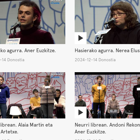
ko agurra. Aner Euzkitze.
Hasierako agurra. Nerea Elu
-14 Donostia
2024-12-14 Donostia
librean. Alaia Martin eta
Neurri librean. Andoni Reko
 Artetxe.
Aner Euzkitze.