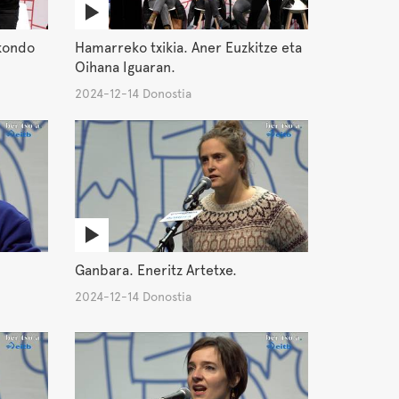
ekondo
Hamarreko txikia. Aner Euzkitze eta
Oihana Iguaran.
2024-12-14 Donostia
Ganbara. Eneritz Artetxe.
2024-12-14 Donostia