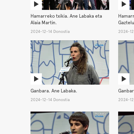
Hamarreko txikia. Ane Labaka eta
Hamarre
Alaia Martin.
Gaztelu
2024-12-14 Donostia
2024-12
Ganbara. Ane Labaka.
Ganbar
2024-12-14 Donostia
2024-12