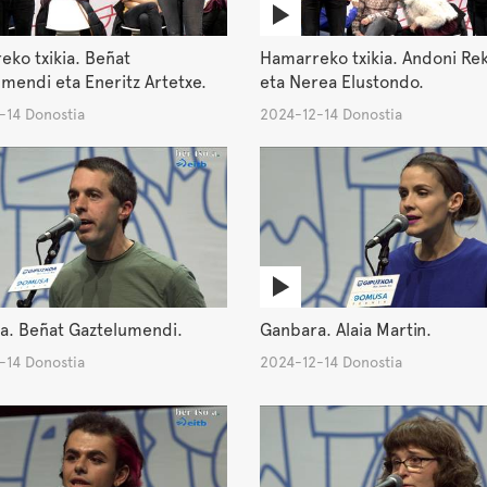
ko txikia. Beñat
Hamarreko txikia. Andoni R
mendi eta Eneritz Artetxe.
eta Nerea Elustondo.
-14 Donostia
2024-12-14 Donostia
a. Beñat Gaztelumendi.
Ganbara. Alaia Martin.
-14 Donostia
2024-12-14 Donostia