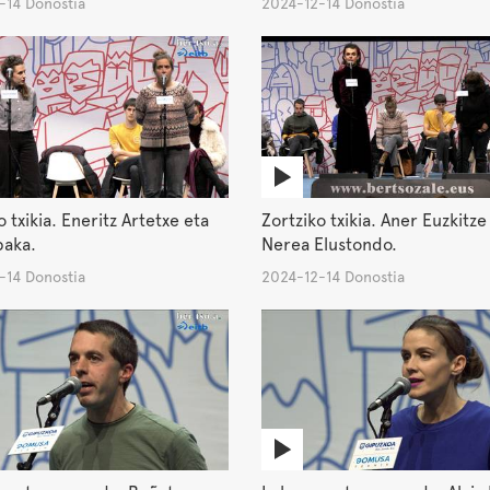
-14 Donostia
2024-12-14 Donostia
o txikia. Eneritz Artetxe eta
Zortziko txikia. Aner Euzkitze
baka.
Nerea Elustondo.
-14 Donostia
2024-12-14 Donostia