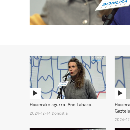
Hasierako agurra. Ane Labaka.
Hasiera
Gaztel
2024-12-14 Donostia
2024-12