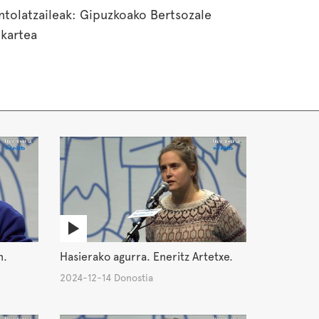
ntolatzaileak: Gipuzkoako Bertsozale
lkartea
n.
Hasierako agurra. Eneritz Artetxe.
2024-12-14 Donostia