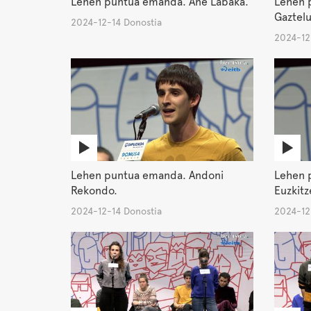
Lehen puntua emanda. Ane Labaka.
Lehen 
Gaztel
2024-12-14 Donostia
2024-12
Lehen puntua emanda. Andoni
Lehen 
Rekondo.
Euzkitz
2024-12-14 Donostia
2024-12