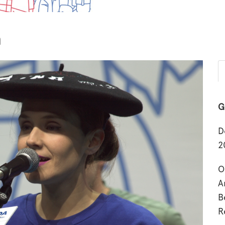
a
G
D
2
O
A
B
R