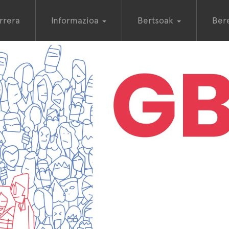
rrera
Informazioa
Bertsoak
Ber