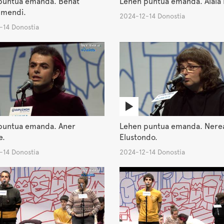
puntua emanda. Beñat
Lehen puntua emanda. Alaia 
umendi.
2024-12-14 Donostia
-14 Donostia
puntua emanda. Aner
Lehen puntua emanda. Nere
e.
Elustondo.
-14 Donostia
2024-12-14 Donostia