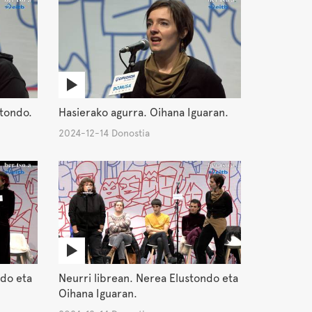
stondo.
Hasierako agurra. Oihana Iguaran.
2024-12-14 Donostia
ndo eta
Neurri librean. Nerea Elustondo eta
Oihana Iguaran.