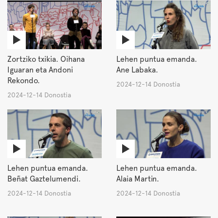
Zortziko txikia. Oihana
Lehen puntua emanda.
Iguaran eta Andoni
Ane Labaka.
Rekondo.
2024-12-14 Donostia
2024-12-14 Donostia
Lehen puntua emanda.
Lehen puntua emanda.
Beñat Gaztelumendi.
Alaia Martin.
2024-12-14 Donostia
2024-12-14 Donostia