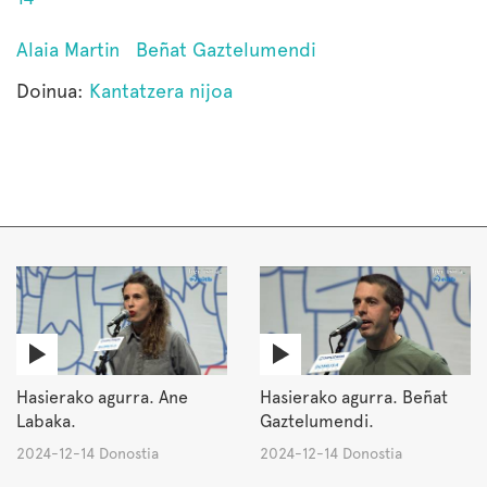
Alaia Martin
Beñat Gaztelumendi
Doinua:
Kantatzera nijoa
Hasierako agurra. Ane
Hasierako agurra. Beñat
Labaka.
Gaztelumendi.
2024-12-14 Donostia
2024-12-14 Donostia