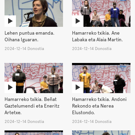
Lehen puntua emanda.
Hamarreko txikia. Ane
Oihana Iguaran.
Labaka eta Alaia Martin.
2024-12-14 Donostia
2024-12-14 Donostia
Hamarreko txikia. Beñat
Hamarreko txikia. Andoni
Gaztelumendi eta Eneritz
Rekondo eta Nerea
Artetxe.
Elustondo.
2024-12-14 Donostia
2024-12-14 Donostia