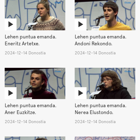
Lehen puntua emanda.
Lehen puntua emanda.
Eneritz Artetxe.
Andoni Rekondo.
2024-12-14 Donostia
2024-12-14 Donostia
Lehen puntua emanda.
Lehen puntua emanda.
Aner Euzkitze.
Nerea Elustondo.
2024-12-14 Donostia
2024-12-14 Donostia