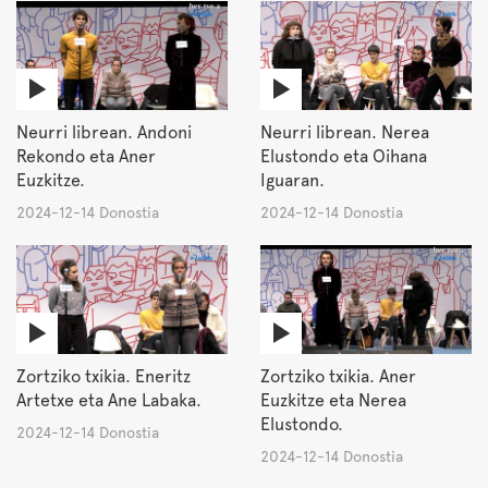
Neurri librean. Andoni
Neurri librean. Nerea
Rekondo eta Aner
Elustondo eta Oihana
Euzkitze.
Iguaran.
2024-12-14 Donostia
2024-12-14 Donostia
Zortziko txikia. Eneritz
Zortziko txikia. Aner
Artetxe eta Ane Labaka.
Euzkitze eta Nerea
Elustondo.
2024-12-14 Donostia
2024-12-14 Donostia