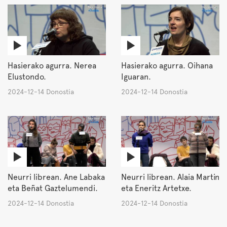
Hasierako agurra. Nerea
Hasierako agurra. Oihana
Elustondo.
Iguaran.
2024-12-14 Donostia
2024-12-14 Donostia
Neurri librean. Ane Labaka
Neurri librean. Alaia Martin
eta Beñat Gaztelumendi.
eta Eneritz Artetxe.
2024-12-14 Donostia
2024-12-14 Donostia