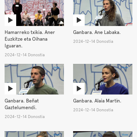
Hamarreko txikia. Aner
Ganbara. Ane Labaka.
Euzkitze eta Oihana
2024-12-14 Donostia
Iguaran.
2024-12-14 Donostia
Ganbara. Beñat
Ganbara. Alaia Martin.
Gaztelumendi.
2024-12-14 Donostia
2024-12-14 Donostia