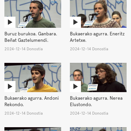
Buruz burukoa. Ganbara.
Bukaerako agurra. Eneritz
Beñat Gaztelumendi.
Artetxe.
2024-12-14 Donostia
2024-12-14 Donostia
Bukaerako agurra. Andoni
Bukaerako agurra. Nerea
Rekondo.
Elustondo.
2024-12-14 Donostia
2024-12-14 Donostia