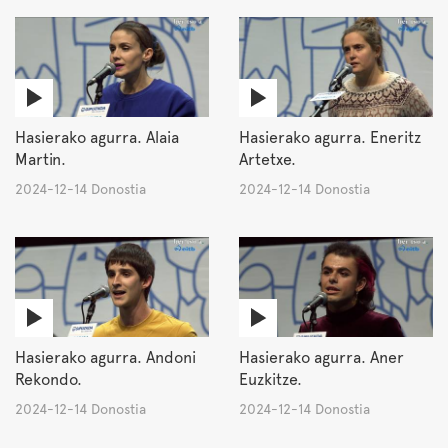
Hasierako agurra. Alaia
Hasierako agurra. Eneritz
Martin.
Artetxe.
2024-12-14 Donostia
2024-12-14 Donostia
Hasierako agurra. Andoni
Hasierako agurra. Aner
Rekondo.
Euzkitze.
2024-12-14 Donostia
2024-12-14 Donostia