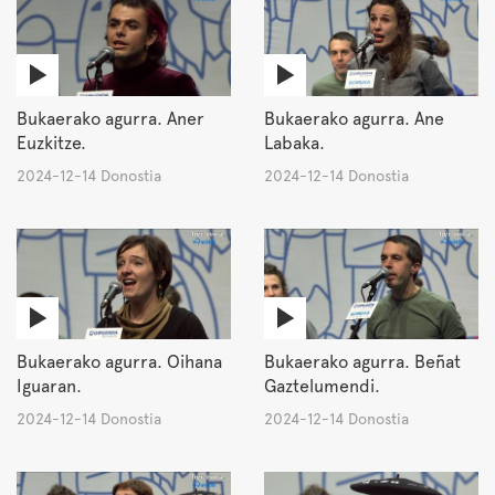
Bukaerako agurra. Aner
Bukaerako agurra. Ane
Euzkitze.
Labaka.
2024-12-14 Donostia
2024-12-14 Donostia
Bukaerako agurra. Oihana
Bukaerako agurra. Beñat
Iguaran.
Gaztelumendi.
2024-12-14 Donostia
2024-12-14 Donostia