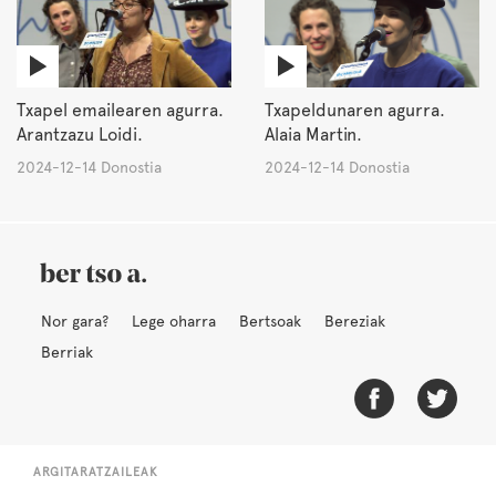
Txapel emailearen agurra.
Txapeldunaren agurra.
Arantzazu Loidi.
Alaia Martin.
2024-12-14 Donostia
2024-12-14 Donostia
Nor gara?
Lege oharra
Bertsoak
Bereziak
Berriak
ARGITARATZAILEAK