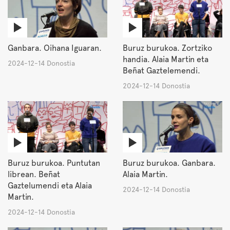
Ganbara. Oihana Iguaran.
Buruz burukoa. Zortziko
handia. Alaia Martin eta
2024-12-14 Donostia
Beñat Gaztelemendi.
2024-12-14 Donostia
Buruz burukoa. Puntutan
Buruz burukoa. Ganbara.
librean. Beñat
Alaia Martin.
Gaztelumendi eta Alaia
2024-12-14 Donostia
Martin.
2024-12-14 Donostia