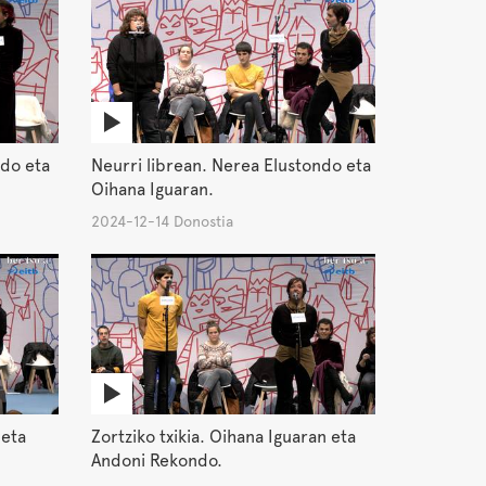
ndo eta
Neurri librean. Nerea Elustondo eta
Oihana Iguaran.
2024-12-14 Donostia
 eta
Zortziko txikia. Oihana Iguaran eta
Andoni Rekondo.