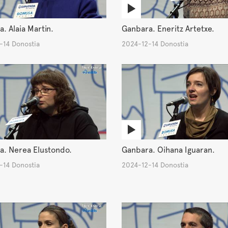
. Alaia Martin.
Ganbara. Eneritz Artetxe.
-14 Donostia
2024-12-14 Donostia
a. Nerea Elustondo.
Ganbara. Oihana Iguaran.
-14 Donostia
2024-12-14 Donostia