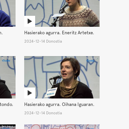
n.
Hasierako agurra. Eneritz Artetxe.
2024-12-14 Donostia
stondo.
Hasierako agurra. Oihana Iguaran.
2024-12-14 Donostia