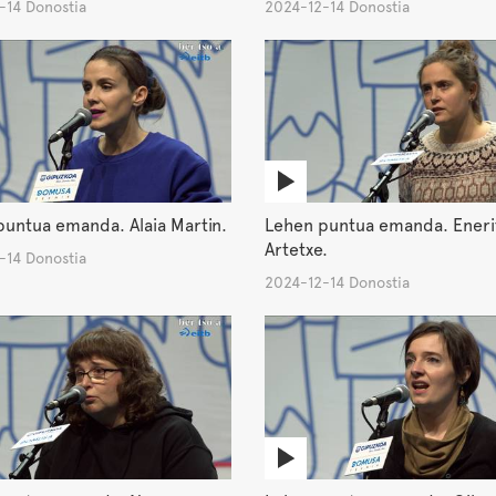
-14 Donostia
2024-12-14 Donostia
untua emanda. Alaia Martin.
Lehen puntua emanda. Eneri
Artetxe.
-14 Donostia
2024-12-14 Donostia