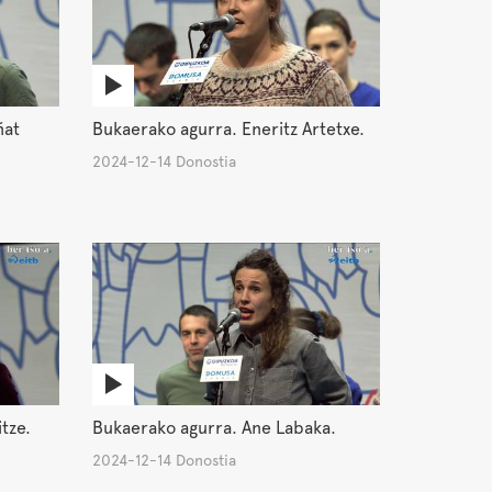
ñat
Bukaerako agurra. Eneritz Artetxe.
2024-12-14 Donostia
tze.
Bukaerako agurra. Ane Labaka.
2024-12-14 Donostia