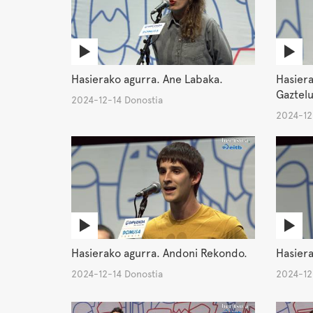
Hasierako agurra. Ane Labaka.
Hasiera
Gaztel
2024-12-14 Donostia
2024-12
Hasierako agurra. Andoni Rekondo.
Hasiera
2024-12-14 Donostia
2024-12