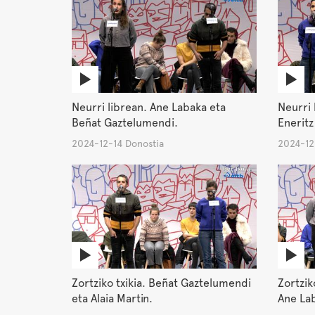
Neurri librean. Ane Labaka eta
Neurri 
Beñat Gaztelumendi.
Eneritz
2024-12-14 Donostia
2024-12
Zortziko txikia. Beñat Gaztelumendi
Zortzik
eta Alaia Martin.
Ane La