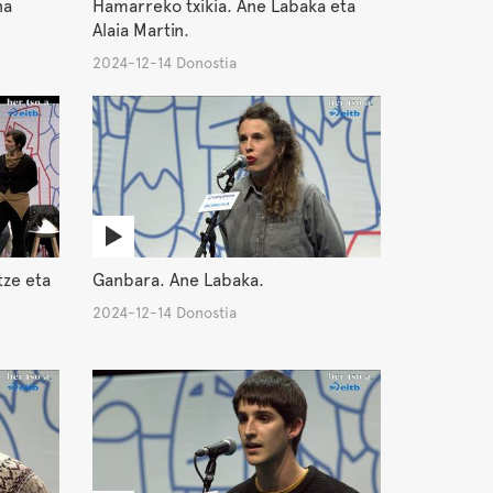
na
Hamarreko txikia. Ane Labaka eta
Alaia Martin.
2024-12-14 Donostia
tze eta
Ganbara. Ane Labaka.
2024-12-14 Donostia