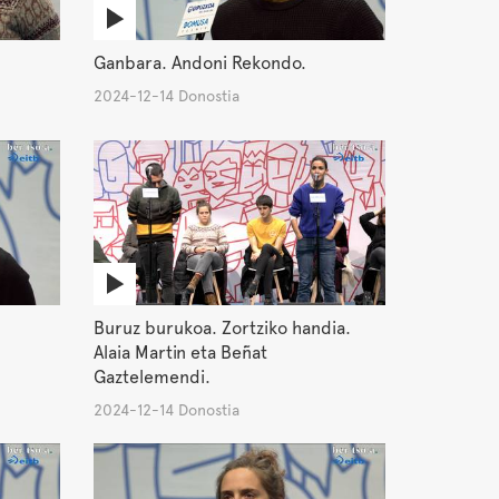
Ganbara. Andoni Rekondo.
2024-12-14 Donostia
Buruz burukoa. Zortziko handia.
Alaia Martin eta Beñat
Gaztelemendi.
2024-12-14 Donostia