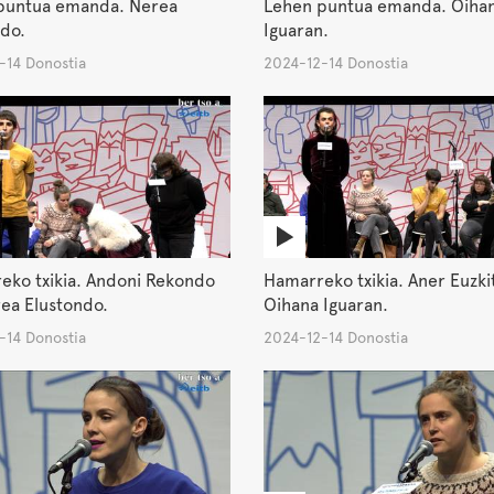
puntua emanda. Nerea
Lehen puntua emanda. Oiha
do.
Iguaran.
-14 Donostia
2024-12-14 Donostia
eko txikia. Andoni Rekondo
Hamarreko txikia. Aner Euzki
ea Elustondo.
Oihana Iguaran.
-14 Donostia
2024-12-14 Donostia