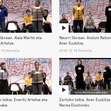
librean. Alaia Martin eta
Neurri librean. Andoni Reko
 Artetxe.
Aner Euzkitze.
-14 Donostia
2024-12-14 Donostia
o txikia. Eneritz Artetxe eta
Zortziko txikia. Aner Euzkitze
baka.
Nerea Elustondo.