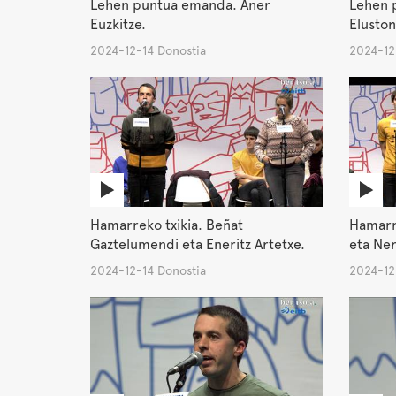
Lehen puntua emanda. Aner
Lehen 
Euzkitze.
Eluston
2024-12-14 Donostia
2024-12
Hamarreko txikia. Beñat
Hamarr
Gaztelumendi eta Eneritz Artetxe.
eta Ner
2024-12-14 Donostia
2024-12