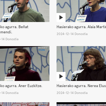
ko agurra. Beñat
Hasierako agurra. Alaia Marti
umendi.
2024-12-14 Donostia
-14 Donostia
ko agurra. Aner Euzkitze.
Hasierako agurra. Nerea Elu
-14 Donostia
2024-12-14 Donostia