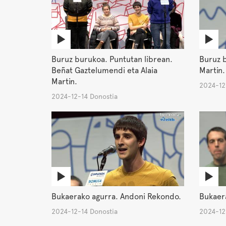
Buruz burukoa. Puntutan librean.
Buruz b
Beñat Gaztelumendi eta Alaia
Martin.
Martin.
2024-12
2024-12-14 Donostia
Bukaerako agurra. Andoni Rekondo.
Bukaer
2024-12-14 Donostia
2024-12