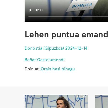
Lehen puntua emand
Donostia (Gipuzkoa) 2024-12-14
Beñat Gaztelumendi
Doinua:
Orain hasi bihagu