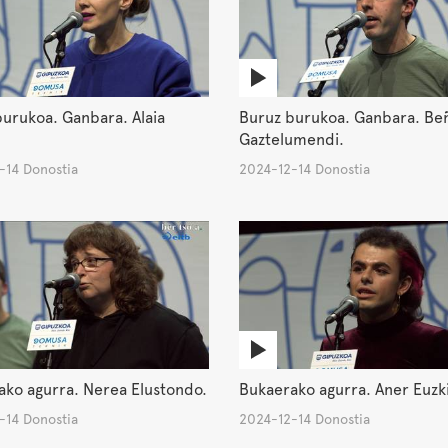
urukoa. Ganbara. Alaia
Buruz burukoa. Ganbara. Be
Gaztelumendi.
-14 Donostia
2024-12-14 Donostia
ako agurra. Nerea Elustondo.
Bukaerako agurra. Aner Euzki
-14 Donostia
2024-12-14 Donostia