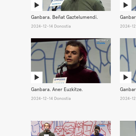
Ganbara. Beñat Gaztelumendi.
Ganbara
2024-12-14 Donostia
2024-12
Ganbara. Aner Euzkitze.
Ganbar
2024-12-14 Donostia
2024-12