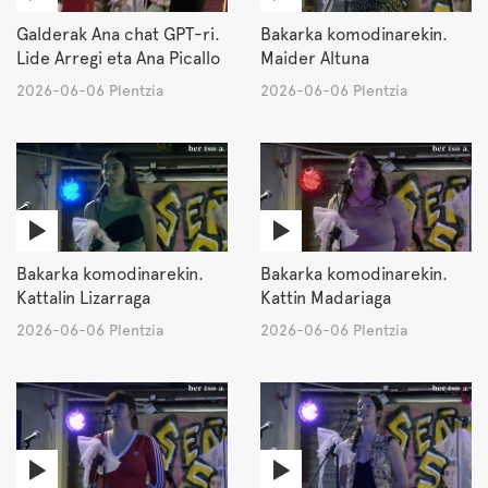
Galderak Ana chat GPT-ri.
Bakarka komodinarekin.
Lide Arregi eta Ana Picallo
Maider Altuna
2026-06-06 Plentzia
2026-06-06 Plentzia
Bakarka komodinarekin.
Bakarka komodinarekin.
Kattalin Lizarraga
Kattin Madariaga
2026-06-06 Plentzia
2026-06-06 Plentzia