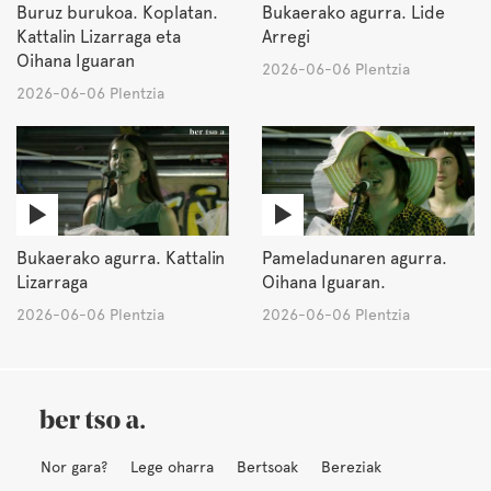
Buruz burukoa. Koplatan.
Bukaerako agurra. Lide
Kattalin Lizarraga eta
Arregi
Oihana Iguaran
2026-06-06 Plentzia
2026-06-06 Plentzia
Bukaerako agurra. Kattalin
Pameladunaren agurra.
Lizarraga
Oihana Iguaran.
2026-06-06 Plentzia
2026-06-06 Plentzia
Nor gara?
Lege oharra
Bertsoak
Bereziak