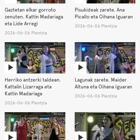
Gaztetan elkar gorroto
Pisukideak zarete. Ana
zenuten. Kattin Madariaga
Picallo eta Oihana Iguaran
eta Lide Arregi
2026-06-06 Plentzia
2026-06-06 Plentzia
Herriko antzerki taldean.
Lagunak zarete. Maider
Kattalin Lizarraga eta
Altuna eta Oihana Iguaran
Kattin Madariaga
2026-06-06 Plentzia
2026-06-06 Plentzia