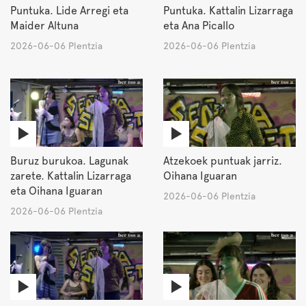
Puntuka. Lide Arregi eta
Puntuka. Kattalin Lizarraga
Maider Altuna
eta Ana Picallo
2026-06-06 Plentzia
2026-06-06 Plentzia
Buruz burukoa. Lagunak
Atzekoek puntuak jarriz.
zarete. Kattalin Lizarraga
Oihana Iguaran
eta Oihana Iguaran
2026-06-06 Plentzia
2026-06-06 Plentzia