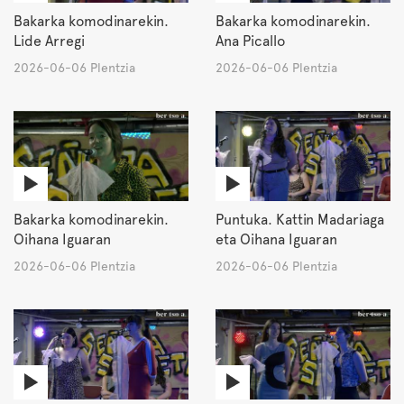
Bakarka komodinarekin.
Bakarka komodinarekin.
Lide Arregi
Ana Picallo
2026-06-06 Plentzia
2026-06-06 Plentzia
Bakarka komodinarekin.
Puntuka. Kattin Madariaga
Oihana Iguaran
eta Oihana Iguaran
2026-06-06 Plentzia
2026-06-06 Plentzia