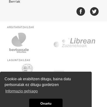
Berriak
ARGITARATZAILEAK
LAGUNTZAILEAK
Cookie-ak erabiltzen ditugu, baina datu
pertsonalak ez ditugu gordetzen
Informazio gehiago
Onartu