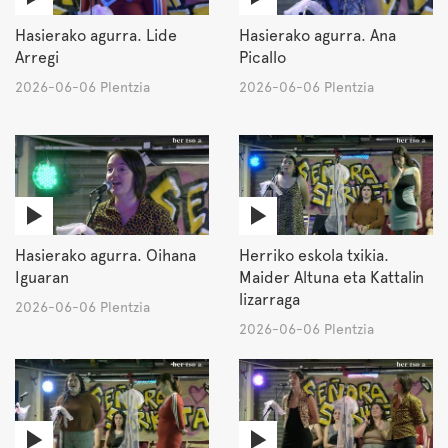
Hasierako agurra. Lide
Hasierako agurra. Ana
Arregi
Picallo
2026-06-06 Plentzia
2026-06-06 Plentzia
Hasierako agurra. Oihana
Herriko eskola txikia.
Iguaran
Maider Altuna eta Kattalin
lizarraga
2026-06-06 Plentzia
2026-06-06 Plentzia