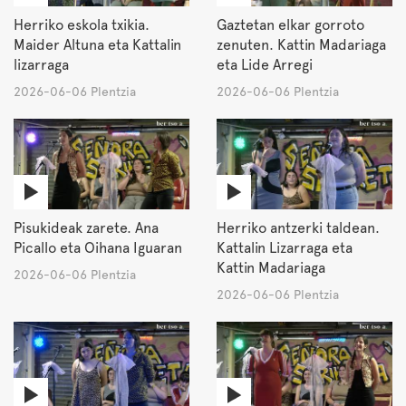
Herriko eskola txikia.
Gaztetan elkar gorroto
Maider Altuna eta Kattalin
zenuten. Kattin Madariaga
lizarraga
eta Lide Arregi
2026-06-06 Plentzia
2026-06-06 Plentzia
Pisukideak zarete. Ana
Herriko antzerki taldean.
Picallo eta Oihana Iguaran
Kattalin Lizarraga eta
Kattin Madariaga
2026-06-06 Plentzia
2026-06-06 Plentzia