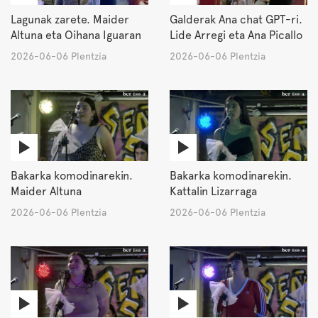
Lagunak zarete. Maider
Galderak Ana chat GPT-ri.
Altuna eta Oihana Iguaran
Lide Arregi eta Ana Picallo
2026-06-06 Plentzia
2026-06-06 Plentzia
Bakarka komodinarekin.
Bakarka komodinarekin.
Maider Altuna
Kattalin Lizarraga
2026-06-06 Plentzia
2026-06-06 Plentzia