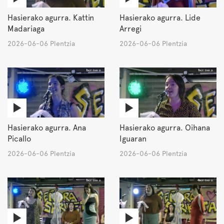
Hasierako agurra. Kattin
Hasierako agurra. Lide
Madariaga
Arregi
2026-06-06 Plentzia
2026-06-06 Plentzia
Hasierako agurra. Ana
Hasierako agurra. Oihana
Picallo
Iguaran
2026-06-06 Plentzia
2026-06-06 Plentzia