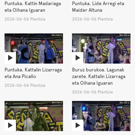
Puntuka. Kattin Madariaga
Puntuka. Lide Arregi eta
eta Oihana Iguaran
Maider Altuna
2026-06-06 Plentzia
2026-06-06 Plentzia
Puntuka. Kattalin Lizarraga
Buruz burukoa. Lagunak
eta Ana Picallo
zarete. Kattalin Lizarraga
eta Oihana Iguaran
2026-06-06 Plentzia
2026-06-06 Plentzia