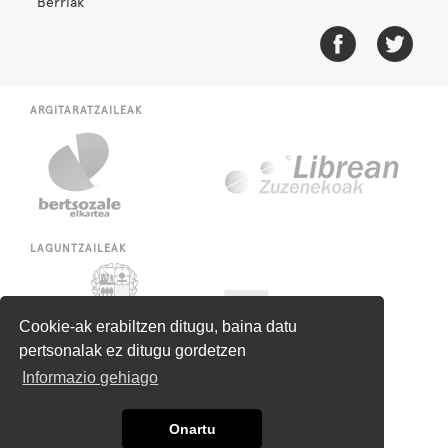
Berriak
ARGITARATZAILEAK
LAGUNTZAILEAK
Cookie-ak erabiltzen ditugu, baina datu
pertsonalak ez ditugu gordetzen
Informazio gehiago
Onartu