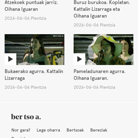
Atzekoek puntuak jarriz.
Buruz burukoa. Koplatan.
Oihana Iguaran
Kattalin Lizarraga eta
Oihana Iguaran
2026-06-06 Plentzia
2026-06-06 Plentzia
Bukaerako agurra. Kattalin
Pameladunaren agurra.
Lizarraga
Oihana Iguaran.
2026-06-06 Plentzia
2026-06-06 Plentzia
Nor gara?
Lege oharra
Bertsoak
Bereziak