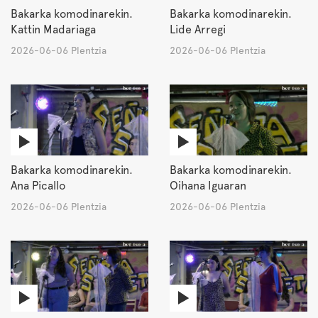
Bakarka komodinarekin.
Bakarka komodinarekin.
Kattin Madariaga
Lide Arregi
2026-06-06 Plentzia
2026-06-06 Plentzia
Bakarka komodinarekin.
Bakarka komodinarekin.
Ana Picallo
Oihana Iguaran
2026-06-06 Plentzia
2026-06-06 Plentzia