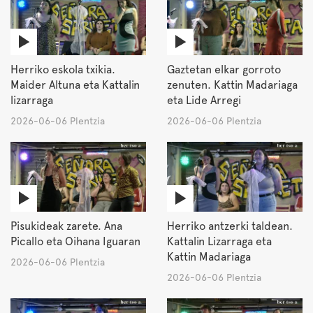
Herriko eskola txikia.
Gaztetan elkar gorroto
Maider Altuna eta Kattalin
zenuten. Kattin Madariaga
lizarraga
eta Lide Arregi
2026-06-06 Plentzia
2026-06-06 Plentzia
Pisukideak zarete. Ana
Herriko antzerki taldean.
Picallo eta Oihana Iguaran
Kattalin Lizarraga eta
Kattin Madariaga
2026-06-06 Plentzia
2026-06-06 Plentzia