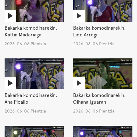
Bakarka komodinarekin.
Bakarka komodinarekin.
Kattin Madariaga
Lide Arregi
2026-06-06 Plentzia
2026-06-06 Plentzia
Bakarka komodinarekin.
Bakarka komodinarekin.
Ana Picallo
Oihana Iguaran
2026-06-06 Plentzia
2026-06-06 Plentzia