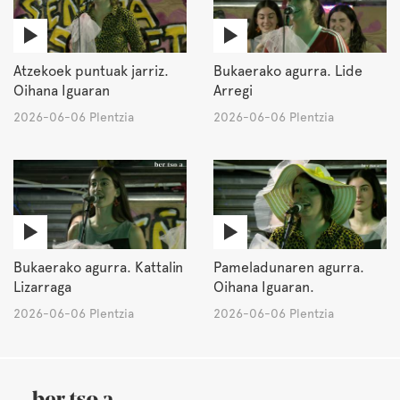
Atzekoek puntuak jarriz.
Bukaerako agurra. Lide
Oihana Iguaran
Arregi
2026-06-06 Plentzia
2026-06-06 Plentzia
Bukaerako agurra. Kattalin
Pameladunaren agurra.
Lizarraga
Oihana Iguaran.
2026-06-06 Plentzia
2026-06-06 Plentzia