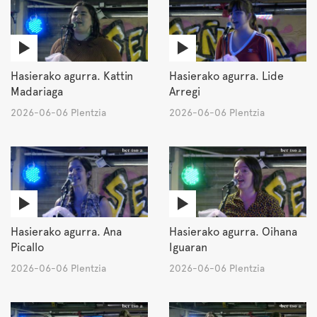
Hasierako agurra. Kattin
Hasierako agurra. Lide
Madariaga
Arregi
2026-06-06 Plentzia
2026-06-06 Plentzia
Hasierako agurra. Ana
Hasierako agurra. Oihana
Picallo
Iguaran
2026-06-06 Plentzia
2026-06-06 Plentzia