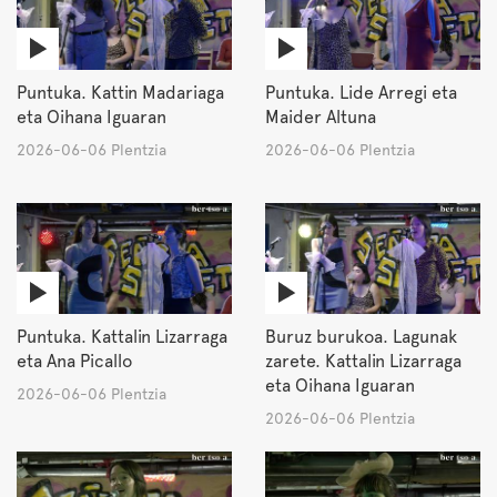
Puntuka. Kattin Madariaga
Puntuka. Lide Arregi eta
eta Oihana Iguaran
Maider Altuna
2026-06-06 Plentzia
2026-06-06 Plentzia
Puntuka. Kattalin Lizarraga
Buruz burukoa. Lagunak
eta Ana Picallo
zarete. Kattalin Lizarraga
eta Oihana Iguaran
2026-06-06 Plentzia
2026-06-06 Plentzia