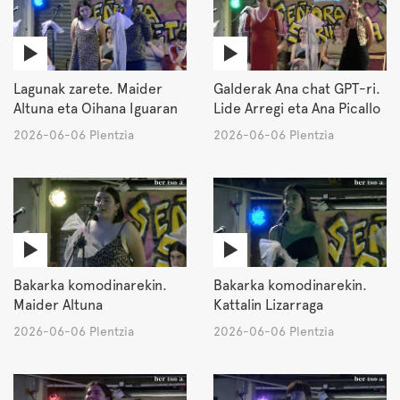
Lagunak zarete. Maider
Galderak Ana chat GPT-ri.
Altuna eta Oihana Iguaran
Lide Arregi eta Ana Picallo
2026-06-06 Plentzia
2026-06-06 Plentzia
Bakarka komodinarekin.
Bakarka komodinarekin.
Maider Altuna
Kattalin Lizarraga
2026-06-06 Plentzia
2026-06-06 Plentzia