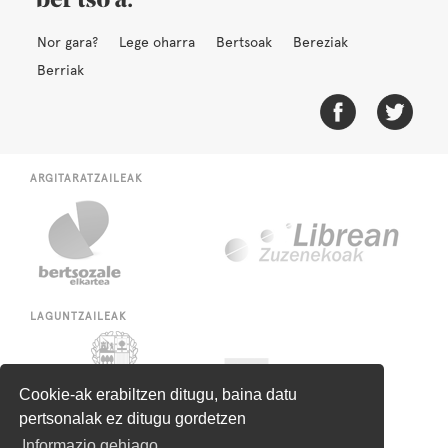
Nor gara?
Lege oharra
Bertsoak
Bereziak
Berriak
ARGITARATZAILEAK
LAGUNTZAILEAK
Cookie-ak erabiltzen ditugu, baina datu
pertsonalak ez ditugu gordetzen
Informazio gehiago