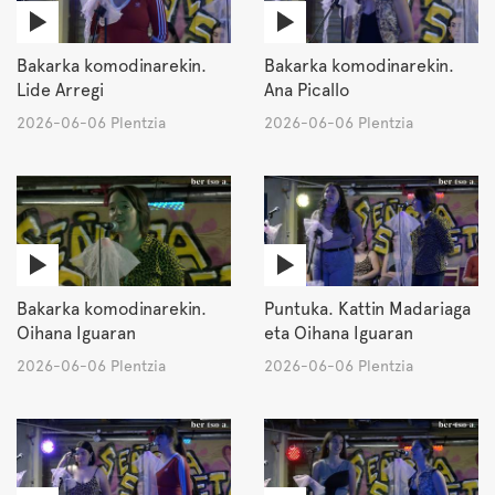
Bakarka komodinarekin.
Bakarka komodinarekin.
Lide Arregi
Ana Picallo
2026-06-06 Plentzia
2026-06-06 Plentzia
Bakarka komodinarekin.
Puntuka. Kattin Madariaga
Oihana Iguaran
eta Oihana Iguaran
2026-06-06 Plentzia
2026-06-06 Plentzia