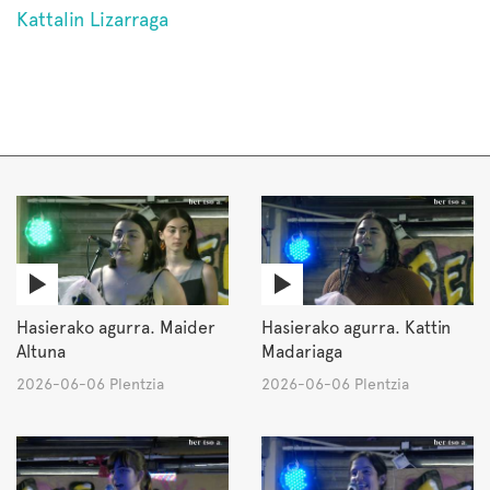
Kattalin Lizarraga
Hasierako agurra. Maider
Hasierako agurra. Kattin
Altuna
Madariaga
2026-06-06 Plentzia
2026-06-06 Plentzia