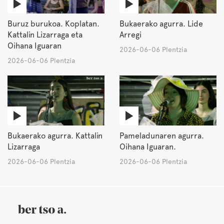
Buruz burukoa. Koplatan.
Bukaerako agurra. Lide
Kattalin Lizarraga eta
Arregi
Oihana Iguaran
2026-06-06 Plentzia
2026-06-06 Plentzia
Bukaerako agurra. Kattalin
Pameladunaren agurra.
Lizarraga
Oihana Iguaran.
2026-06-06 Plentzia
2026-06-06 Plentzia