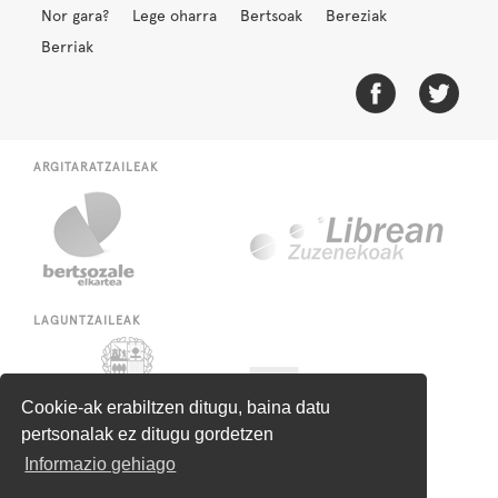
Nor gara?
Lege oharra
Bertsoak
Bereziak
Berriak
ARGITARATZAILEAK
LAGUNTZAILEAK
Cookie-ak erabiltzen ditugu, baina datu
pertsonalak ez ditugu gordetzen
Informazio gehiago