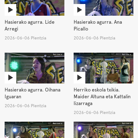
Hasierako agurra. Lide
Hasierako agurra. Ana
Arregi
Picallo
2026-06-06 Plentzia
2026-06-06 Plentzia
Hasierako agurra. Oihana
Herriko eskola txikia.
Iguaran
Maider Altuna eta Kattalin
lizarraga
2026-06-06 Plentzia
2026-06-06 Plentzia