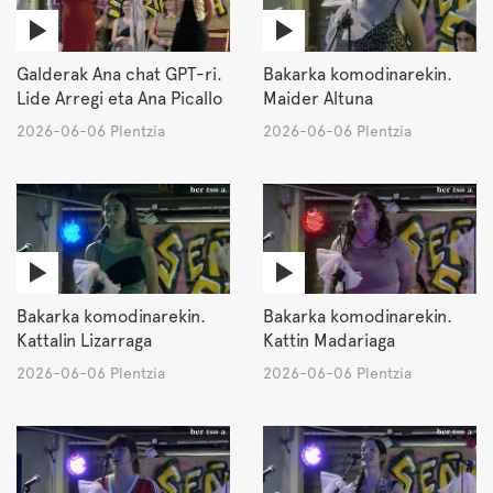
Galderak Ana chat GPT-ri.
Bakarka komodinarekin.
Lide Arregi eta Ana Picallo
Maider Altuna
2026-06-06 Plentzia
2026-06-06 Plentzia
Bakarka komodinarekin.
Bakarka komodinarekin.
Kattalin Lizarraga
Kattin Madariaga
2026-06-06 Plentzia
2026-06-06 Plentzia