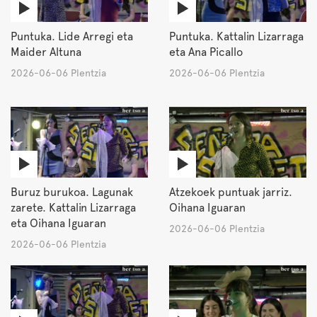
Puntuka. Lide Arregi eta
Puntuka. Kattalin Lizarraga
Maider Altuna
eta Ana Picallo
2026-06-06 Plentzia
2026-06-06 Plentzia
Buruz burukoa. Lagunak
Atzekoek puntuak jarriz.
zarete. Kattalin Lizarraga
Oihana Iguaran
eta Oihana Iguaran
2026-06-06 Plentzia
2026-06-06 Plentzia