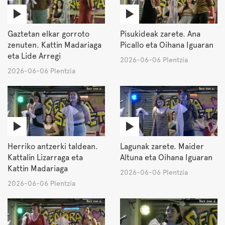
Gaztetan elkar gorroto
Pisukideak zarete. Ana
zenuten. Kattin Madariaga
Picallo eta Oihana Iguaran
eta Lide Arregi
2026-06-06 Plentzia
2026-06-06 Plentzia
Herriko antzerki taldean.
Lagunak zarete. Maider
Kattalin Lizarraga eta
Altuna eta Oihana Iguaran
Kattin Madariaga
2026-06-06 Plentzia
2026-06-06 Plentzia