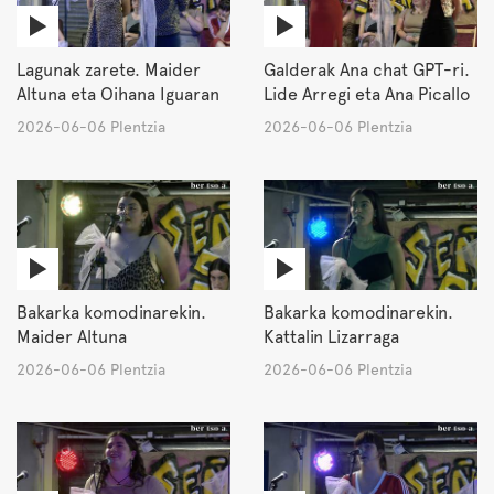
Lagunak zarete. Maider
Galderak Ana chat GPT-ri.
Altuna eta Oihana Iguaran
Lide Arregi eta Ana Picallo
2026-06-06 Plentzia
2026-06-06 Plentzia
Bakarka komodinarekin.
Bakarka komodinarekin.
Maider Altuna
Kattalin Lizarraga
2026-06-06 Plentzia
2026-06-06 Plentzia