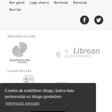
Nor gara?
Lege oharra
Bertsoak
Bereziak
Berriak
ARGITARATZAILEAK
LAGUNTZAILEAK
Cookie-ak erabiltzen ditugu, baina datu
pertsonalak ez ditugu gordetzen
Informazio gehiago