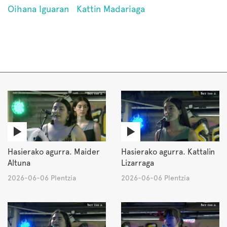
Oihana Iguaran
Kattin Madariaga
Hasierako agurra. Maider
Hasierako agurra. Kattalin
Altuna
Lizarraga
2026-06-06 Plentzia
2026-06-06 Plentzia