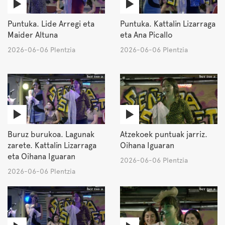
Puntuka. Lide Arregi eta
Puntuka. Kattalin Lizarraga
Maider Altuna
eta Ana Picallo
2026-06-06 Plentzia
2026-06-06 Plentzia
Buruz burukoa. Lagunak
Atzekoek puntuak jarriz.
zarete. Kattalin Lizarraga
Oihana Iguaran
eta Oihana Iguaran
2026-06-06 Plentzia
2026-06-06 Plentzia