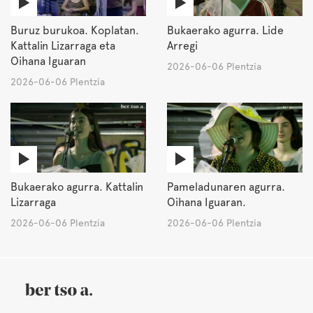
Buruz burukoa. Koplatan.
Bukaerako agurra. Lide
Kattalin Lizarraga eta
Arregi
Oihana Iguaran
2026-06-06 Plentzia
2026-06-06 Plentzia
Bukaerako agurra. Kattalin
Pameladunaren agurra.
Lizarraga
Oihana Iguaran.
2026-06-06 Plentzia
2026-06-06 Plentzia