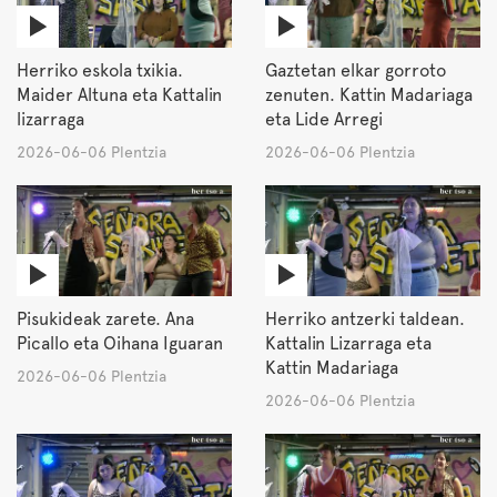
Herriko eskola txikia.
Gaztetan elkar gorroto
Maider Altuna eta Kattalin
zenuten. Kattin Madariaga
lizarraga
eta Lide Arregi
2026-06-06 Plentzia
2026-06-06 Plentzia
Pisukideak zarete. Ana
Herriko antzerki taldean.
Picallo eta Oihana Iguaran
Kattalin Lizarraga eta
Kattin Madariaga
2026-06-06 Plentzia
2026-06-06 Plentzia