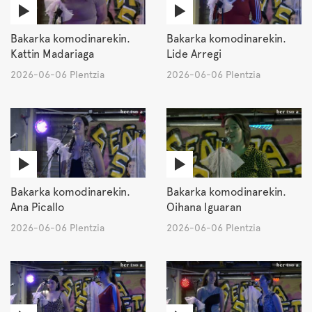
Bakarka komodinarekin.
Bakarka komodinarekin.
Kattin Madariaga
Lide Arregi
2026-06-06 Plentzia
2026-06-06 Plentzia
Bakarka komodinarekin.
Bakarka komodinarekin.
Ana Picallo
Oihana Iguaran
2026-06-06 Plentzia
2026-06-06 Plentzia