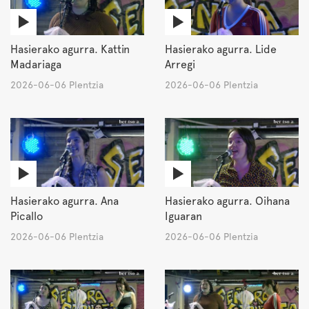
Hasierako agurra. Kattin
Hasierako agurra. Lide
Madariaga
Arregi
2026-06-06 Plentzia
2026-06-06 Plentzia
Hasierako agurra. Ana
Hasierako agurra. Oihana
Picallo
Iguaran
2026-06-06 Plentzia
2026-06-06 Plentzia