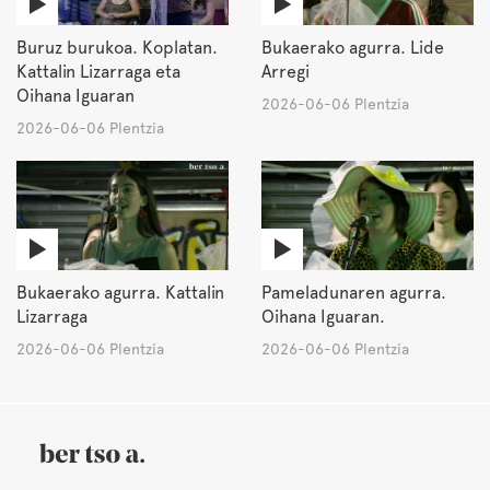
Buruz burukoa. Koplatan.
Bukaerako agurra. Lide
Kattalin Lizarraga eta
Arregi
Oihana Iguaran
2026-06-06 Plentzia
2026-06-06 Plentzia
Bukaerako agurra. Kattalin
Pameladunaren agurra.
Lizarraga
Oihana Iguaran.
2026-06-06 Plentzia
2026-06-06 Plentzia