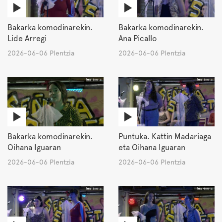
Bakarka komodinarekin.
Bakarka komodinarekin.
Lide Arregi
Ana Picallo
2026-06-06 Plentzia
2026-06-06 Plentzia
Bakarka komodinarekin.
Puntuka. Kattin Madariaga
Oihana Iguaran
eta Oihana Iguaran
2026-06-06 Plentzia
2026-06-06 Plentzia