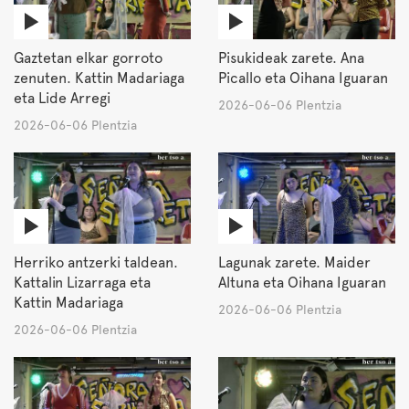
Gaztetan elkar gorroto
Pisukideak zarete. Ana
zenuten. Kattin Madariaga
Picallo eta Oihana Iguaran
eta Lide Arregi
2026-06-06 Plentzia
2026-06-06 Plentzia
Herriko antzerki taldean.
Lagunak zarete. Maider
Kattalin Lizarraga eta
Altuna eta Oihana Iguaran
Kattin Madariaga
2026-06-06 Plentzia
2026-06-06 Plentzia