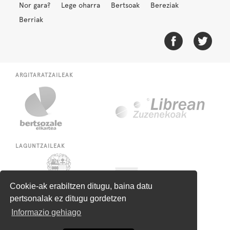
Nor gara?
Lege oharra
Bertsoak
Bereziak
Berriak
ARGITARATZAILEAK
LAGUNTZAILEAK
Cookie-ak erabiltzen ditugu, baina datu
pertsonalak ez ditugu gordetzen
Informazio gehiago