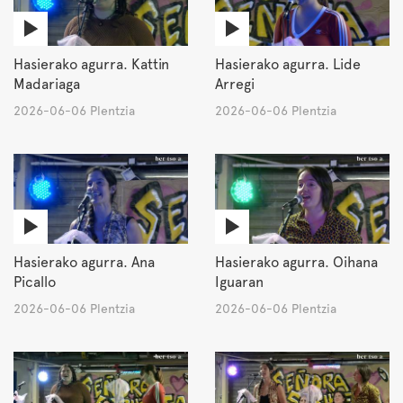
Hasierako agurra. Kattin
Hasierako agurra. Lide
Madariaga
Arregi
2026-06-06 Plentzia
2026-06-06 Plentzia
Hasierako agurra. Ana
Hasierako agurra. Oihana
Picallo
Iguaran
2026-06-06 Plentzia
2026-06-06 Plentzia