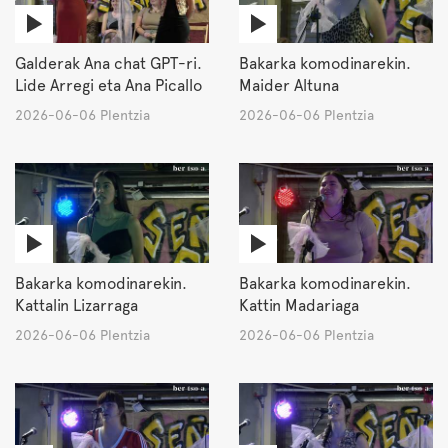
Galderak Ana chat GPT-ri.
Bakarka komodinarekin.
Lide Arregi eta Ana Picallo
Maider Altuna
2026-06-06 Plentzia
2026-06-06 Plentzia
Bakarka komodinarekin.
Bakarka komodinarekin.
Kattalin Lizarraga
Kattin Madariaga
2026-06-06 Plentzia
2026-06-06 Plentzia