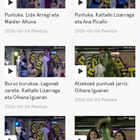
Puntuka. Lide Arregi eta
Puntuka. Kattalin Lizarraga
Maider Altuna
eta Ana Picallo
2026-06-06 Plentzia
2026-06-06 Plentzia
Buruz burukoa. Lagunak
Atzekoek puntuak jarriz.
zarete. Kattalin Lizarraga
Oihana Iguaran
eta Oihana Iguaran
2026-06-06 Plentzia
2026-06-06 Plentzia