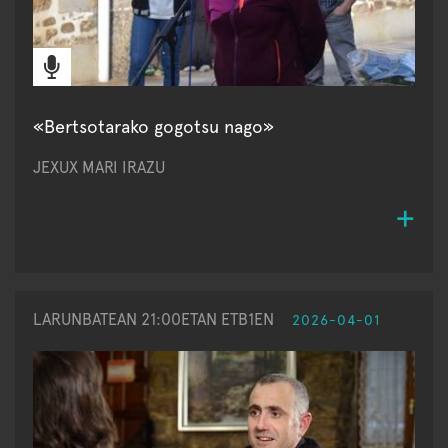
«Bertsotarako gogotsu nago»
JEXUX MARI IRAZU
LARUNBATEAN 21:00ETAN ETB1EN
2026-04-01