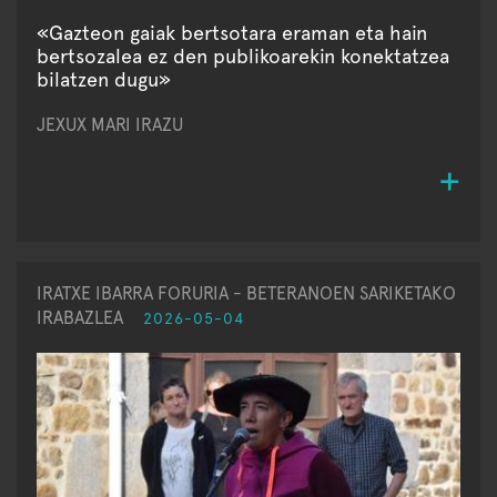
«Gazteon gaiak bertsotara eraman eta hain
bertsozalea ez den publikoarekin konektatzea
bilatzen dugu»
JEXUX MARI IRAZU
IRATXE IBARRA FORURIA - BETERANOEN SARIKETAKO
IRABAZLEA
2026-05-04