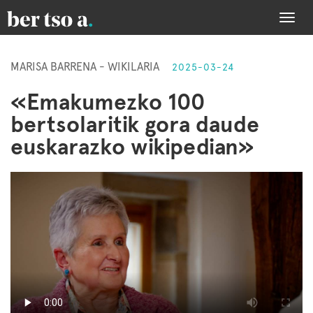
Togg
navi
MARISA BARRENA - WIKILARIA
2025-03-24
«Emakumezko 100
bertsolaritik gora daude
euskarazko wikipedian»