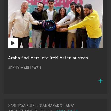
Araba final berri eta ireki baten aurrean
JEXUX MARI IRAZU
XABI PAYA RUIZ - 'GANBARAKO LANA'