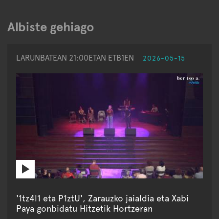
Albiste gehiago
LARUNBATEAN 21:00ETAN ETB1EN
2026-05-15
'1tz4l1 eta P1ztU', Zarauzko jaialdia eta Xabi
Paya gonbidatu Hitzetik Hortzeran