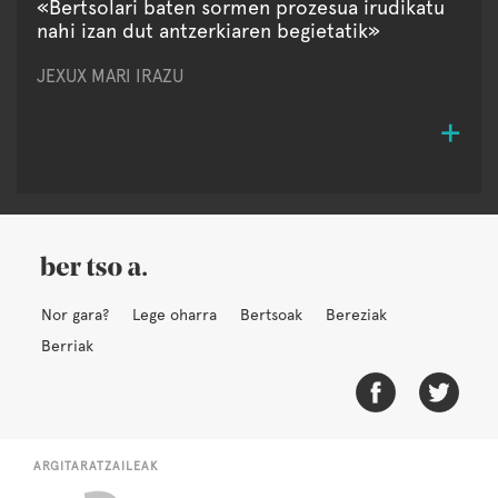
«Bertsolari baten sormen prozesua irudikatu
nahi izan dut antzerkiaren begietatik»
JEXUX MARI IRAZU
Nor gara?
Lege oharra
Bertsoak
Bereziak
Berriak
ARGITARATZAILEAK