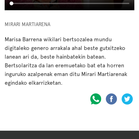
MIRARI MARTIARENA
Marisa Barrena wikilari bertsozalea mundu
digitaleko genero arrakala ahal beste gutxitzeko
lanean ari da, beste hainbatekin batean.
Bertsolaritza da lan eremuetako bat eta horren
inguruko azalpenak eman ditu Mirari Martiarenak
egindako elkarrizketan.