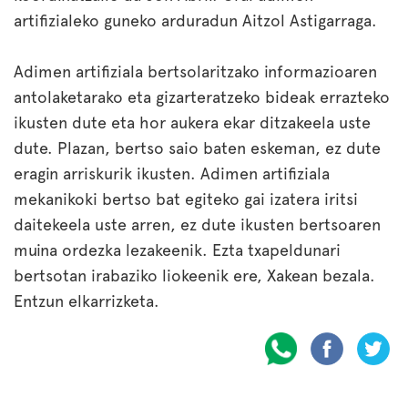
artifizialeko guneko arduradun Aitzol Astigarraga.
Adimen artifiziala bertsolaritzako informazioaren
antolaketarako eta gizarteratzeko bideak errazteko
ikusten dute eta hor aukera ekar ditzakeela uste
dute. Plazan, bertso saio baten eskeman, ez dute
eragin arriskurik ikusten. Adimen artifiziala
mekanikoki bertso bat egiteko gai izatera iritsi
daitekeela uste arren, ez dute ikusten bertsoaren
muina ordezka lezakeenik. Ezta txapeldunari
bertsotan irabaziko liokeenik ere, Xakean bezala.
Entzun elkarrizketa.