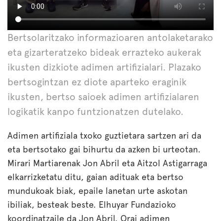
Bertsolaritzako informazioaren antolaketarako
eta gizarteratzeko bideak errazteko aukerak
ikusten dizkiote adimen artifizialari. Plazako
bertsogintzan ez diote aparteko eraginik
ikusten, bertso saioek adimen artifizialaren
logikatik kanpo funtzionatzen dutelako.
Adimen artifiziala txoko guztietara sartzen ari da
eta bertsotako gai bihurtu da azken bi urteotan.
Mirari Martiarenak Jon Abril eta Aitzol Astigarraga
elkarrizketatu ditu, gaian adituak eta bertso
mundukoak biak, epaile lanetan urte askotan
ibiliak, besteak beste. Elhuyar Fundazioko
koordinatzaile da Jon Abril. Orai adimen