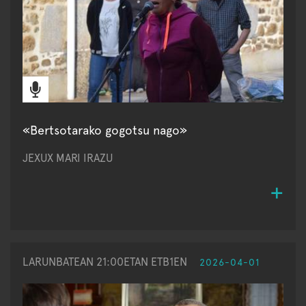
«Bertsotarako gogotsu nago»
JEXUX MARI IRAZU
LARUNBATEAN 21:00ETAN ETB1EN
2026-04-01