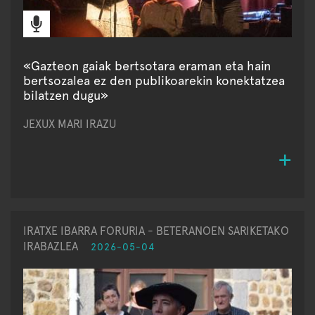
«Gazteon gaiak bertsotara eraman eta hain
bertsozalea ez den publikoarekin konektatzea
bilatzen dugu»
JEXUX MARI IRAZU
IRATXE IBARRA FORURIA - BETERANOEN SARIKETAKO
IRABAZLEA
2026-05-04