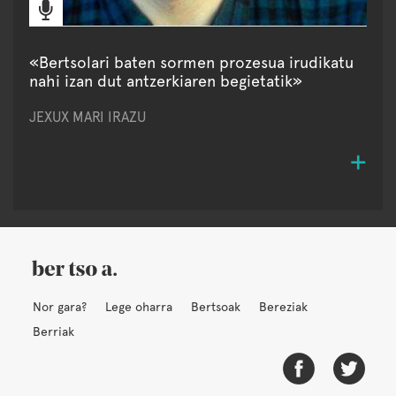
«Bertsolari baten sormen prozesua irudikatu
nahi izan dut antzerkiaren begietatik»
JEXUX MARI IRAZU
Nor gara?
Lege oharra
Bertsoak
Bereziak
Berriak