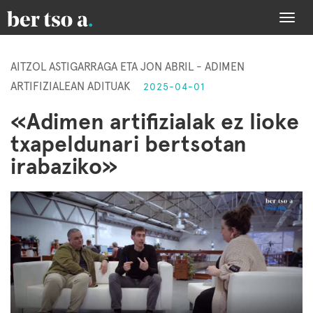
Togg
navi
AITZOL ASTIGARRAGA ETA JON ABRIL - ADIMEN
ARTIFIZIALEAN ADITUAK
2025-04-01
«Adimen artifizialak ez lioke
txapeldunari bertsotan
irabaziko»