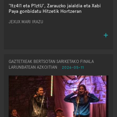
'1tz4l1 eta P1ztU', Zarauzko jaialdia eta Xabi
Paya gonbidatu Hitzetik Hortzeran
JEXUX MARI IRAZU
GAZTETXEAK BERTSOTAN SARIKETAKO FINALA
LARUNBATEAN AZKOITIAN
2026-05-11