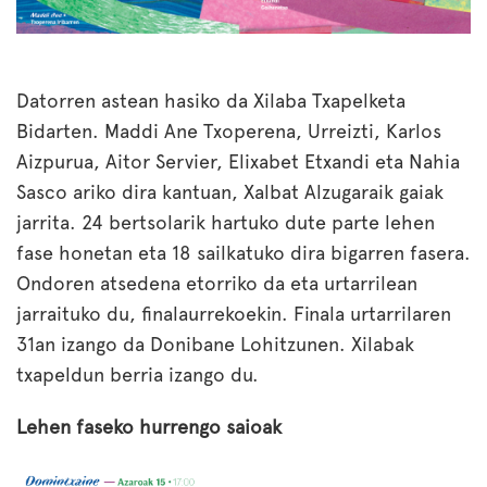
Datorren astean hasiko da Xilaba Txapelketa
Bidarten. Maddi Ane Txoperena, Urreizti, Karlos
Aizpurua, Aitor Servier, Elixabet Etxandi eta Nahia
Sasco ariko dira kantuan, Xalbat Alzugaraik gaiak
jarrita. 24 bertsolarik hartuko dute parte lehen
fase honetan eta 18 sailkatuko dira bigarren fasera.
Ondoren atsedena etorriko da eta urtarrilean
jarraituko du, finalaurrekoekin. Finala urtarrilaren
31an izango da Donibane Lohitzunen. Xilabak
txapeldun berria izango du.
Lehen faseko hurrengo saioak