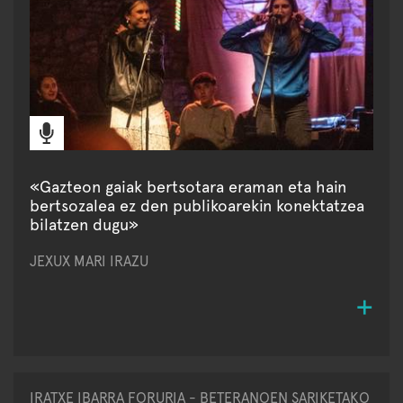
«Gazteon gaiak bertsotara eraman eta hain
bertsozalea ez den publikoarekin konektatzea
bilatzen dugu»
JEXUX MARI IRAZU
IRATXE IBARRA FORURIA - BETERANOEN SARIKETAKO