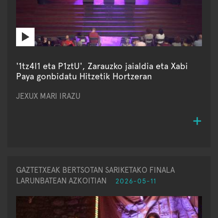
'1tz4l1 eta P1ztU', Zarauzko jaialdia eta Xabi
Paya gonbidatu Hitzetik Hortzeran
JEXUX MARI IRAZU
GAZTETXEAK BERTSOTAN SARIKETAKO FINALA
LARUNBATEAN AZKOITIAN
2026-05-11