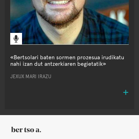
«Bertsolari baten sormen prozesua irudikatu
nahi izan dut antzerkiaren begietatik»
JEXUX MARI IRAZU