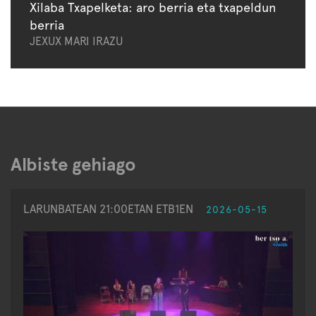
Xilaba Txapelketa: aro berria eta txapeldun
berria
JEXUX MARI IRAZU
Albiste gehiago
LARUNBATEAN 21:00ETAN ETB1EN
2026-05-15