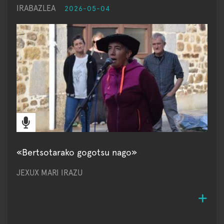
IRABAZLEA
2026-05-04
«Bertsotarako gogotsu nago»
JEXUX MARI IRAZU