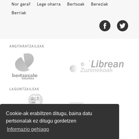
Nor gara?
Lege oharra
Bertsoak
Bereziak
Berriak
ARGITARATZAILEAK
LAGUNTZAILEAK
Cookie-ak erabiltzen ditugu, baina datu
pertsonalak ez ditugu gordetzen
Informazio gehiago