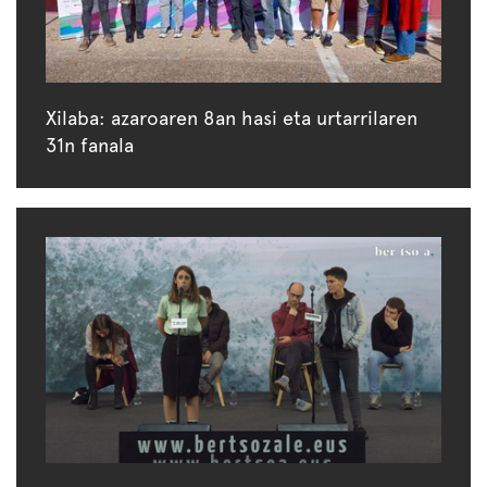
Xilaba: azaroaren 8an hasi eta urtarrilaren
31n fanala