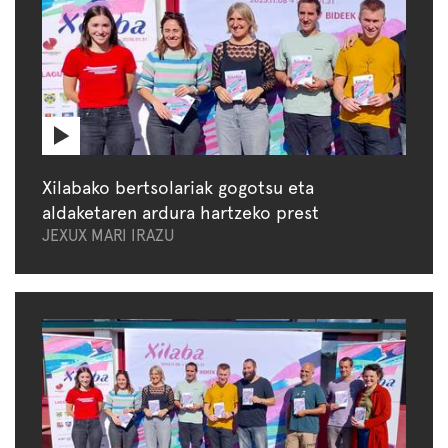
Xilabako bertsolariak gogotsu eta
aldaketaren ardura hartzeko prest
JEXUX MARI IRAZU