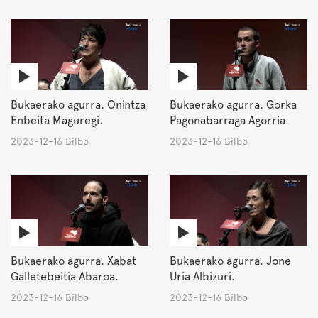
Bukaerako agurra. Onintza
Bukaerako agurra. Gorka
Enbeita Maguregi.
Pagonabarraga Agorria.
2023-12-16 Bilbo
2023-12-16 Bilbo
Bukaerako agurra. Xabat
Bukaerako agurra. Jone
Galletebeitia Abaroa.
Uria Albizuri.
2023-12-16 Bilbo
2023-12-16 Bilbo