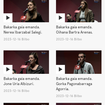
Bakarka gaia emanda.
Bakarka gaia emanda.
Nerea Ibarzabal Salegi.
Oihana Bartra Arenas.
2023-12-16 Bilbo
2023-12-16 Bilbo
Bakarka gaia emanda.
Bakarka gaia emanda.
Jone Uria Albizuri.
Gorka Pagonabarraga
Agorria.
2023-12-16 Bilbo
2023-12-16 Bilbo