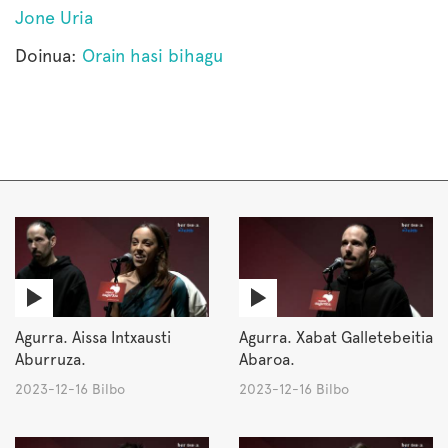
Jone Uria
Doinua:
Orain hasi bihagu
Agurra. Aissa Intxausti
Agurra. Xabat Galletebeitia
Aburruza.
Abaroa.
2023-12-16 Bilbo
2023-12-16 Bilbo