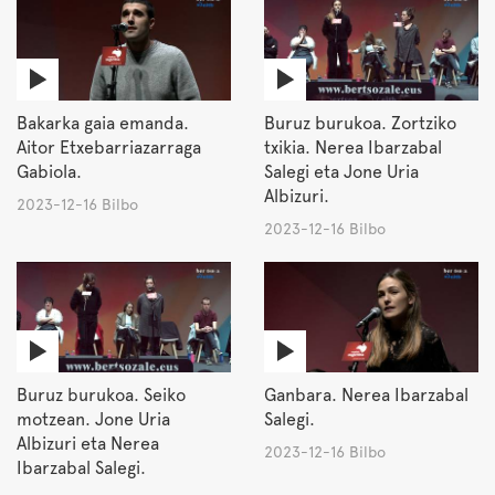
Bakarka gaia emanda.
Buruz burukoa. Zortziko
Aitor Etxebarriazarraga
txikia. Nerea Ibarzabal
Gabiola.
Salegi eta Jone Uria
Albizuri.
2023-12-16 Bilbo
2023-12-16 Bilbo
Buruz burukoa. Seiko
Ganbara. Nerea Ibarzabal
motzean. Jone Uria
Salegi.
Albizuri eta Nerea
2023-12-16 Bilbo
Ibarzabal Salegi.