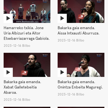
Hamarreko txikia. Jone
Bakarka gaia emanda.
Uria Albizuri eta Aitor
Aissa Intxausti Aburruza.
Etxebarriazarraga Gabiola.
2023-12-16 Bilbo
2023-12-16 Bilbo
Bakarka gaia emanda.
Bakarka gaia emanda.
Xabat Galletebeitia
Onintza Enbeita Maguregi.
Abaroa.
2023-12-16 Bilbo
2023-12-16 Bilbo