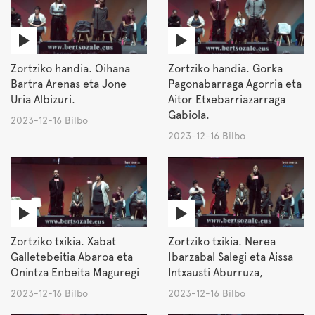
Zortziko handia. Oihana
Zortziko handia. Gorka
Bartra Arenas eta Jone
Pagonabarraga Agorria eta
Uria Albizuri.
Aitor Etxebarriazarraga
Gabiola.
2023-12-16 Bilbo
2023-12-16 Bilbo
Zortziko txikia. Xabat
Zortziko txikia. Nerea
Galletebeitia Abaroa eta
Ibarzabal Salegi eta Aissa
Onintza Enbeita Maguregi
Intxausti Aburruza,
2023-12-16 Bilbo
2023-12-16 Bilbo