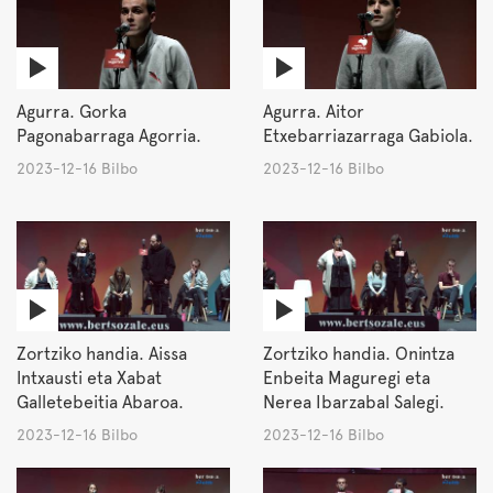
Agurra. Gorka
Agurra. Aitor
Pagonabarraga Agorria.
Etxebarriazarraga Gabiola.
2023-12-16 Bilbo
2023-12-16 Bilbo
Zortziko handia. Aissa
Zortziko handia. Onintza
Intxausti eta Xabat
Enbeita Maguregi eta
Galletebeitia Abaroa.
Nerea Ibarzabal Salegi.
2023-12-16 Bilbo
2023-12-16 Bilbo