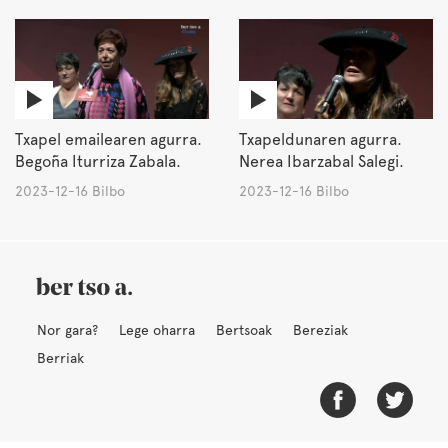
Txapel emailearen agurra.
Txapeldunaren agurra.
Begoña Iturriza Zabala.
Nerea Ibarzabal Salegi.
2023-12-16 Bilbo
2023-12-16 Bilbo
Nor gara?
Lege oharra
Bertsoak
Bereziak
Berriak