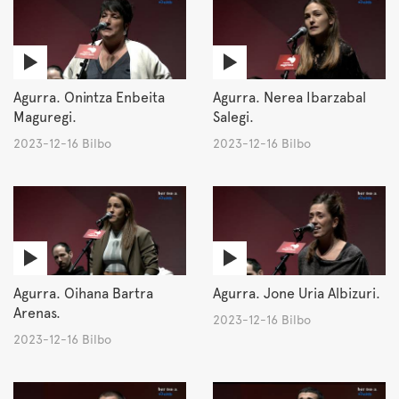
Agurra. Onintza Enbeita
Agurra. Nerea Ibarzabal
Maguregi.
Salegi.
2023-12-16 Bilbo
2023-12-16 Bilbo
Agurra. Oihana Bartra
Agurra. Jone Uria Albizuri.
Arenas.
2023-12-16 Bilbo
2023-12-16 Bilbo