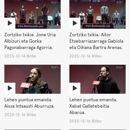
Zortziko txikia. Jone Uria
Zortziko txikia. Aitor
Albizuri eta Gorka
Etxebarriazarraga Gabiola
Pagonabarraga Agorria.
eta Oihana Bartra Arenas.
2023-12-16 Bilbo
2023-12-16 Bilbo
Lehen puntua emanda.
Lehen puntua emanda.
Aissa Intxausti Aburruza.
Xabat Galletebeitia
Abaroa.
2023-12-16 Bilbo
2023-12-16 Bilbo