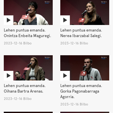
Lehen puntua emanda.
Lehen puntua emanda.
Onintza Enbeita Maguregi.
Nerea Ibarzabal Salegi.
2023-12-16 Bilbo
2023-12-16 Bilbo
Lehen puntua emanda.
Lehen puntua emanda.
Oihana Bartra Arenas.
Gorka Pagonabarraga
Agorria.
2023-12-16 Bilbo
2023-12-16 Bilbo