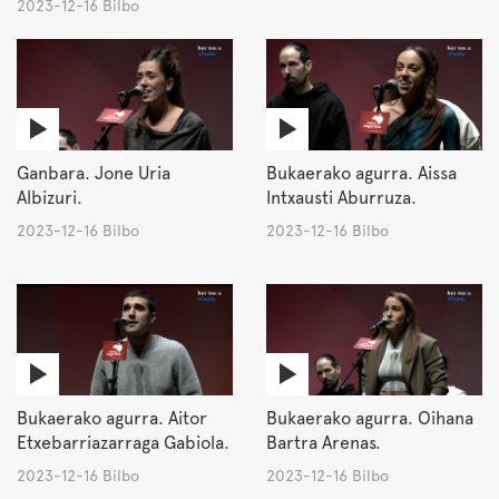
2023-12-16 Bilbo
Ganbara. Jone Uria
Bukaerako agurra. Aissa
Albizuri.
Intxausti Aburruza.
2023-12-16 Bilbo
2023-12-16 Bilbo
Bukaerako agurra. Aitor
Bukaerako agurra. Oihana
Etxebarriazarraga Gabiola.
Bartra Arenas.
2023-12-16 Bilbo
2023-12-16 Bilbo