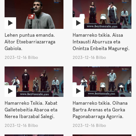
Lehen puntua emanda.
Hamarreko txikia. Aissa
Aitor Etxebarriazarraga
Intxausti Aburruza eta
Gabiola.
Onintza Enbeita Maguregi.
2023-12-16 Bilbo
2023-12-16 Bilbo
Hamarreko Txikia. Xabat
Hamarreko txikia. Oihana
Galletebeitia Abaroa eta
Bartra Arenas eta Gorka
Nerea Ibarzabal Salegi.
Pagonabarraga Agorria.
2023-12-16 Bilbo
2023-12-16 Bilbo