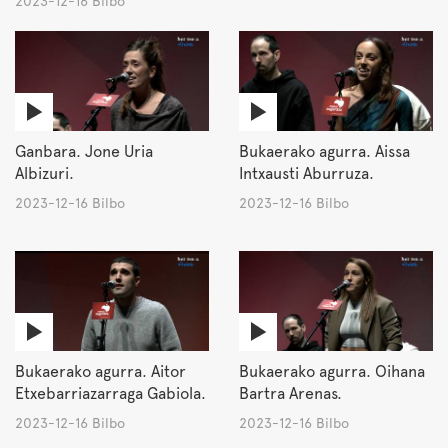
2023-12-16 Bilbo
Ganbara. Jone Uria
Bukaerako agurra. Aissa
Albizuri.
Intxausti Aburruza.
2023-12-16 Bilbo
2023-12-16 Bilbo
Bukaerako agurra. Aitor
Bukaerako agurra. Oihana
Etxebarriazarraga Gabiola.
Bartra Arenas.
2023-12-16 Bilbo
2023-12-16 Bilbo