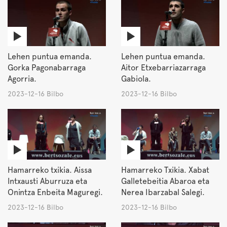
Lehen puntua emanda.
Lehen puntua emanda.
Gorka Pagonabarraga
Aitor Etxebarriazarraga
Agorria.
Gabiola.
2023-12-16 Bilbo
2023-12-16 Bilbo
Hamarreko txikia. Aissa
Hamarreko Txikia. Xabat
Intxausti Aburruza eta
Galletebeitia Abaroa eta
Onintza Enbeita Maguregi.
Nerea Ibarzabal Salegi.
2023-12-16 Bilbo
2023-12-16 Bilbo