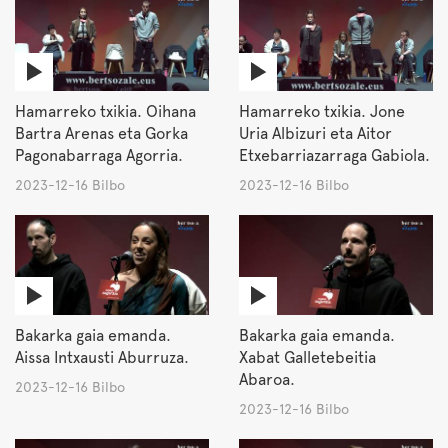
Hamarreko txikia. Oihana
Hamarreko txikia. Jone
Bartra Arenas eta Gorka
Uria Albizuri eta Aitor
Pagonabarraga Agorria.
Etxebarriazarraga Gabiola.
2023-12-16 Bilbo
2023-12-16 Bilbo
Bakarka gaia emanda.
Bakarka gaia emanda.
Aissa Intxausti Aburruza.
Xabat Galletebeitia
Abaroa.
2023-12-16 Bilbo
2023-12-16 Bilbo