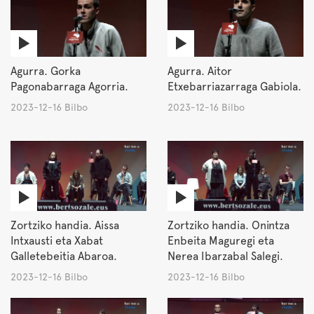
Agurra. Gorka
Agurra. Aitor
Pagonabarraga Agorria.
Etxebarriazarraga Gabiola.
2023-12-16 Bilbo
2023-12-16 Bilbo
Zortziko handia. Aissa
Zortziko handia. Onintza
Intxausti eta Xabat
Enbeita Maguregi eta
Galletebeitia Abaroa.
Nerea Ibarzabal Salegi.
2023-12-16 Bilbo
2023-12-16 Bilbo