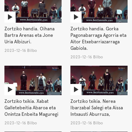
Zortziko handia. Oihana
Zortziko handia. Gorka
Bartra Arenas eta Jone
Pagonabarraga Agorria eta
Uria Albizuri.
Aitor Etxebarriazarraga
Gabiola.
2023-12-16 Bilbo
2023-12-16 Bilbo
Zortziko txikia. Xabat
Zortziko txikia. Nerea
Galletebeitia Abaroa eta
Ibarzabal Salegi eta Aissa
Onintza Enbeita Maguregi
Intxausti Aburruza,
2023-12-16 Bilbo
2023-12-16 Bilbo