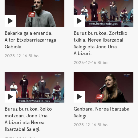
Bakarka gaia emanda.
Buruz burukoa. Zortziko
Aitor Etxebarriazarraga
txikia. Nerea Ibarzabal
Gabiola.
Salegi eta Jone Uria
Albizuri.
2023-12-16 Bilbo
2023-12-16 Bilbo
Buruz burukoa. Seiko
Ganbara. Nerea Ibarzabal
motzean. Jone Uria
Salegi.
Albizuri eta Nerea
2023-12-16 Bilbo
Ibarzabal Salegi.