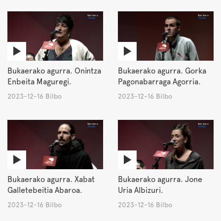
Bukaerako agurra. Onintza
Bukaerako agurra. Gorka
Enbeita Maguregi.
Pagonabarraga Agorria.
2023-12-16 Bilbo
2023-12-16 Bilbo
Bukaerako agurra. Xabat
Bukaerako agurra. Jone
Galletebeitia Abaroa.
Uria Albizuri.
2023-12-16 Bilbo
2023-12-16 Bilbo