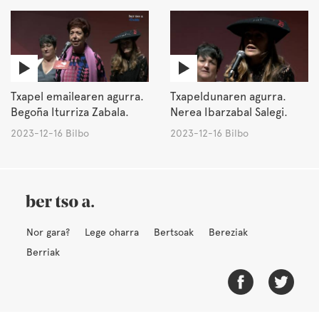
Txapel emailearen agurra.
Txapeldunaren agurra.
Begoña Iturriza Zabala.
Nerea Ibarzabal Salegi.
2023-12-16 Bilbo
2023-12-16 Bilbo
Nor gara?
Lege oharra
Bertsoak
Bereziak
Berriak