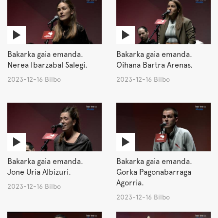
Bakarka gaia emanda.
Bakarka gaia emanda.
Nerea Ibarzabal Salegi.
Oihana Bartra Arenas.
2023-12-16 Bilbo
2023-12-16 Bilbo
Bakarka gaia emanda.
Bakarka gaia emanda.
Jone Uria Albizuri.
Gorka Pagonabarraga
Agorria.
2023-12-16 Bilbo
2023-12-16 Bilbo