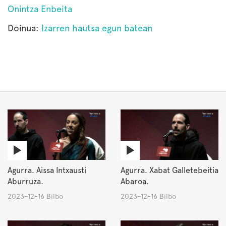
Onintza Enbeita
Doinua:
Izarren hautsa egun batean
Agurra. Aissa Intxausti
Agurra. Xabat Galletebeitia
Aburruza.
Abaroa.
2023-12-16 Bilbo
2023-12-16 Bilbo