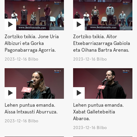
Zortziko txikia. Jone Uria
Zortziko txikia. Aitor
Albizuri eta Gorka
Etxebarriazarraga Gabiola
Pagonabarraga Agorria.
eta Oihana Bartra Arenas.
2023-12-16 Bilbo
2023-12-16 Bilbo
Lehen puntua emanda.
Lehen puntua emanda.
Aissa Intxausti Aburruza.
Xabat Galletebeitia
Abaroa.
2023-12-16 Bilbo
2023-12-16 Bilbo