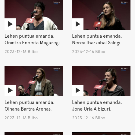
Lehen puntua emanda.
Lehen puntua emanda.
Onintza Enbeita Maguregi.
Nerea Ibarzabal Salegi.
2023-12-16 Bilbo
2023-12-16 Bilbo
Lehen puntua emanda.
Lehen puntua emanda.
Oihana Bartra Arenas.
Jone Uria Albizuri.
2023-12-16 Bilbo
2023-12-16 Bilbo