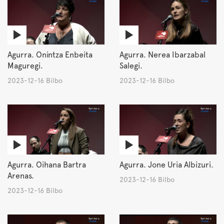
Agurra. Onintza Enbeita
Agurra. Nerea Ibarzabal
Maguregi.
Salegi.
2023-12-16 Bilbo
2023-12-16 Bilbo
Agurra. Oihana Bartra
Agurra. Jone Uria Albizuri.
Arenas.
2023-12-16 Bilbo
2023-12-16 Bilbo