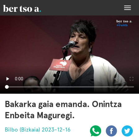
Togg
navi
Bakarka gaia emanda. Onintza
Enbeita Maguregi.
Bilbo (Bizkaia) 2023-12-16