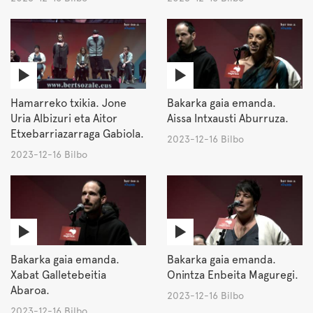
Hamarreko txikia. Jone
Bakarka gaia emanda.
Uria Albizuri eta Aitor
Aissa Intxausti Aburruza.
Etxebarriazarraga Gabiola.
2023-12-16 Bilbo
2023-12-16 Bilbo
Bakarka gaia emanda.
Bakarka gaia emanda.
Xabat Galletebeitia
Onintza Enbeita Maguregi.
Abaroa.
2023-12-16 Bilbo
2023-12-16 Bilbo