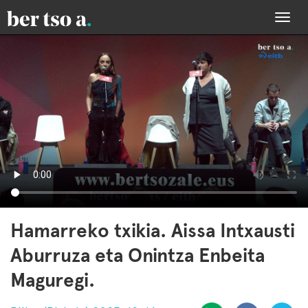
Togg
navi
Hamarreko txikia. Aissa Intxausti
Aburruza eta Onintza Enbeita
Maguregi.