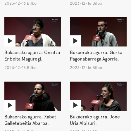
2023-12-16 Bilbo
2023-12-16 Bilbo
Bukaerako agurra. Onintza
Bukaerako agurra. Gorka
Enbeita Maguregi.
Pagonabarraga Agorria.
2023-12-16 Bilbo
2023-12-16 Bilbo
Bukaerako agurra. Xabat
Bukaerako agurra. Jone
Galletebeitia Abaroa.
Uria Albizuri.