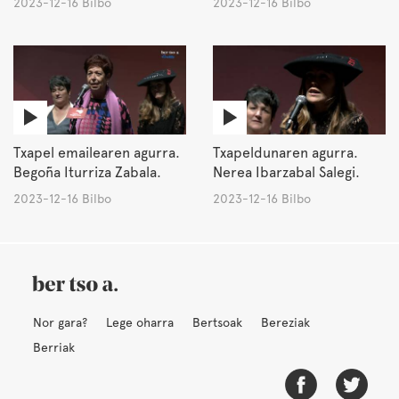
2023-12-16 Bilbo
2023-12-16 Bilbo
Txapel emailearen agurra.
Txapeldunaren agurra.
Begoña Iturriza Zabala.
Nerea Ibarzabal Salegi.
2023-12-16 Bilbo
2023-12-16 Bilbo
Nor gara?
Lege oharra
Bertsoak
Bereziak
Berriak