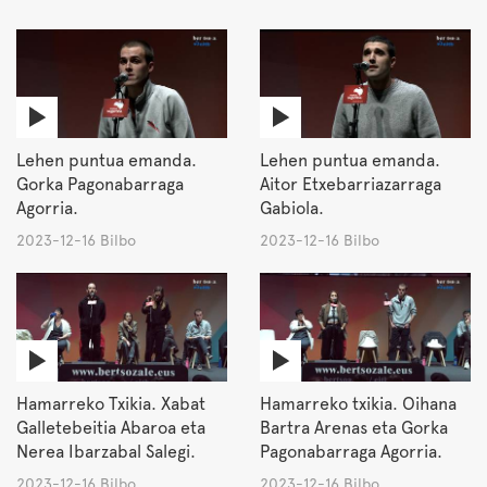
Lehen puntua emanda.
Lehen puntua emanda.
Gorka Pagonabarraga
Aitor Etxebarriazarraga
Agorria.
Gabiola.
2023-12-16 Bilbo
2023-12-16 Bilbo
Hamarreko Txikia. Xabat
Hamarreko txikia. Oihana
Galletebeitia Abaroa eta
Bartra Arenas eta Gorka
Nerea Ibarzabal Salegi.
Pagonabarraga Agorria.
2023-12-16 Bilbo
2023-12-16 Bilbo