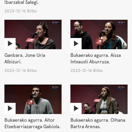
Ibarzabal Salegi.
2023-12-16 Bilbo
Ganbara. Jone Uria
Bukaerako agurra. Aissa
Albizuri.
Intxausti Aburruza.
2023-12-16 Bilbo
2023-12-16 Bilbo
Bukaerako agurra. Aitor
Bukaerako agurra. Oihana
Etxebarriazarraga Gabiola.
Bartra Arenas.