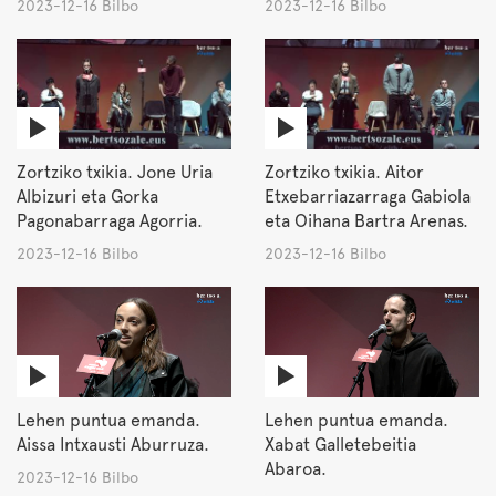
2023-12-16 Bilbo
2023-12-16 Bilbo
Zortziko txikia. Jone Uria
Zortziko txikia. Aitor
Albizuri eta Gorka
Etxebarriazarraga Gabiola
Pagonabarraga Agorria.
eta Oihana Bartra Arenas.
2023-12-16 Bilbo
2023-12-16 Bilbo
Lehen puntua emanda.
Lehen puntua emanda.
Aissa Intxausti Aburruza.
Xabat Galletebeitia
Abaroa.
2023-12-16 Bilbo