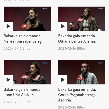
Bakarka gaia emanda.
Bakarka gaia emanda.
Nerea Ibarzabal Salegi.
Oihana Bartra Arenas.
2023-12-16 Bilbo
2023-12-16 Bilbo
Bakarka gaia emanda.
Bakarka gaia emanda.
Jone Uria Albizuri.
Gorka Pagonabarraga
Agorria.
2023-12-16 Bilbo
2023-12-16 Bilbo