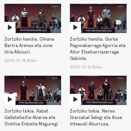
Zortziko handia. Oihana
Zortziko handia. Gorka
Bartra Arenas eta Jone
Pagonabarraga Agorria eta
Uria Albizuri.
Aitor Etxebarriazarraga
Gabiola.
2023-12-16 Bilbo
2023-12-16 Bilbo
Zortziko txikia. Xabat
Zortziko txikia. Nerea
Galletebeitia Abaroa eta
Ibarzabal Salegi eta Aissa
Onintza Enbeita Maguregi
Intxausti Aburruza,