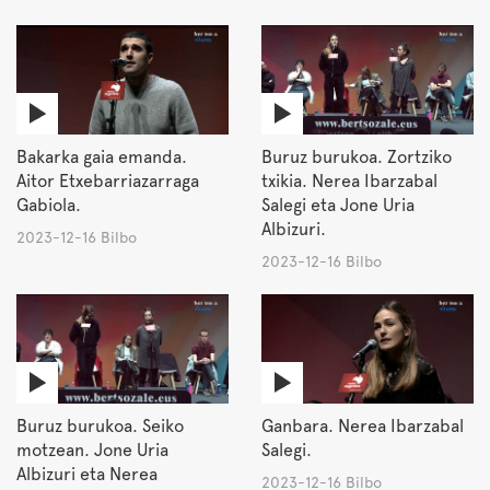
Bakarka gaia emanda.
Buruz burukoa. Zortziko
Aitor Etxebarriazarraga
txikia. Nerea Ibarzabal
Gabiola.
Salegi eta Jone Uria
Albizuri.
2023-12-16 Bilbo
2023-12-16 Bilbo
Buruz burukoa. Seiko
Ganbara. Nerea Ibarzabal
motzean. Jone Uria
Salegi.
Albizuri eta Nerea
2023-12-16 Bilbo