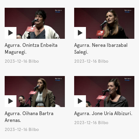
Agurra. Onintza Enbeita
Agurra. Nerea Ibarzabal
Maguregi.
Salegi.
2023-12-16 Bilbo
2023-12-16 Bilbo
Agurra. Oihana Bartra
Agurra. Jone Uria Albizuri.
Arenas.
2023-12-16 Bilbo
2023-12-16 Bilbo