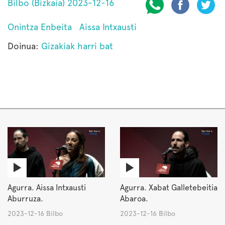
Bilbo (Bizkaia) 2023-12-16
Onintza Enbeita
Aissa Intxausti
Doinua:
Gizakiak harri bat
Agurra. Aissa Intxausti
Agurra. Xabat Galletebeitia
Aburruza.
Abaroa.
2023-12-16 Bilbo
2023-12-16 Bilbo