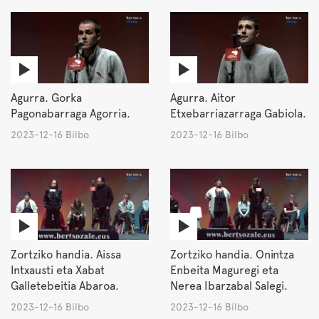
Agurra. Gorka
Agurra. Aitor
Pagonabarraga Agorria.
Etxebarriazarraga Gabiola.
2023-12-16 Bilbo
2023-12-16 Bilbo
Zortziko handia. Aissa
Zortziko handia. Onintza
Intxausti eta Xabat
Enbeita Maguregi eta
Galletebeitia Abaroa.
Nerea Ibarzabal Salegi.
2023-12-16 Bilbo
2023-12-16 Bilbo