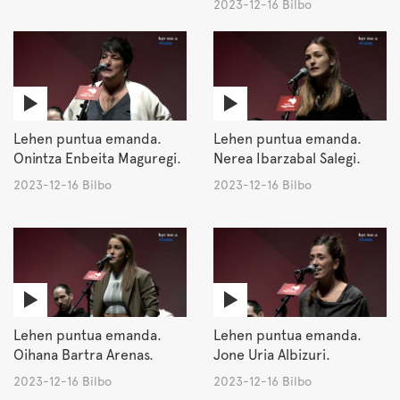
2023-12-16 Bilbo
Lehen puntua emanda.
Lehen puntua emanda.
Onintza Enbeita Maguregi.
Nerea Ibarzabal Salegi.
2023-12-16 Bilbo
2023-12-16 Bilbo
Lehen puntua emanda.
Lehen puntua emanda.
Oihana Bartra Arenas.
Jone Uria Albizuri.
2023-12-16 Bilbo
2023-12-16 Bilbo