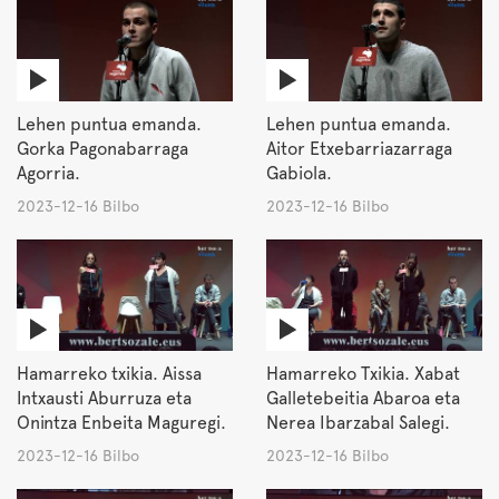
Lehen puntua emanda.
Lehen puntua emanda.
Gorka Pagonabarraga
Aitor Etxebarriazarraga
Agorria.
Gabiola.
2023-12-16 Bilbo
2023-12-16 Bilbo
Hamarreko txikia. Aissa
Hamarreko Txikia. Xabat
Intxausti Aburruza eta
Galletebeitia Abaroa eta
Onintza Enbeita Maguregi.
Nerea Ibarzabal Salegi.
2023-12-16 Bilbo
2023-12-16 Bilbo