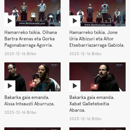
Hamarreko txikia. Oihana
Hamarreko txikia. Jone
Bartra Arenas eta Gorka
Uria Albizuri eta Aitor
Pagonabarraga Agorria.
Etxebarriazarraga Gabiola.
2023-12-16 Bilbo
2023-12-16 Bilbo
Bakarka gaia emanda.
Bakarka gaia emanda.
Aissa Intxausti Aburruza.
Xabat Galletebeitia
Abaroa.
2023-12-16 Bilbo
2023-12-16 Bilbo