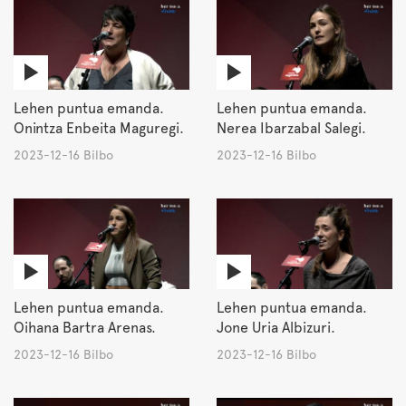
Lehen puntua emanda.
Lehen puntua emanda.
Onintza Enbeita Maguregi.
Nerea Ibarzabal Salegi.
2023-12-16 Bilbo
2023-12-16 Bilbo
Lehen puntua emanda.
Lehen puntua emanda.
Oihana Bartra Arenas.
Jone Uria Albizuri.
2023-12-16 Bilbo
2023-12-16 Bilbo