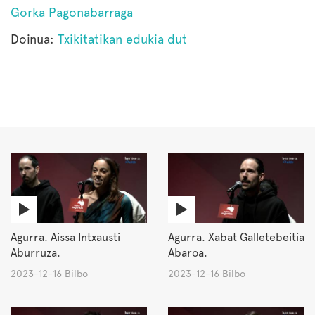
Gorka Pagonabarraga
Doinua:
Txikitatikan edukia dut
Agurra. Aissa Intxausti
Agurra. Xabat Galletebeitia
Aburruza.
Abaroa.
2023-12-16 Bilbo
2023-12-16 Bilbo