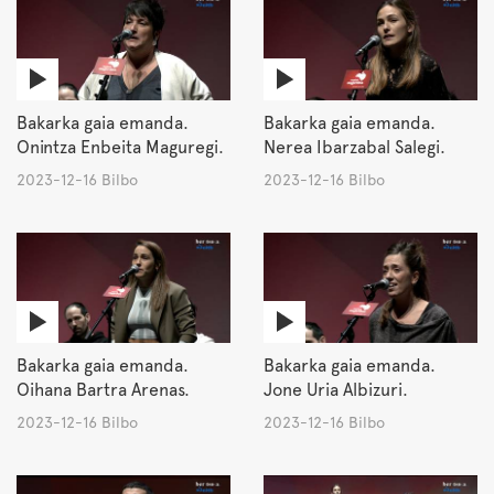
Bakarka gaia emanda.
Bakarka gaia emanda.
Onintza Enbeita Maguregi.
Nerea Ibarzabal Salegi.
2023-12-16 Bilbo
2023-12-16 Bilbo
Bakarka gaia emanda.
Bakarka gaia emanda.
Oihana Bartra Arenas.
Jone Uria Albizuri.
2023-12-16 Bilbo
2023-12-16 Bilbo