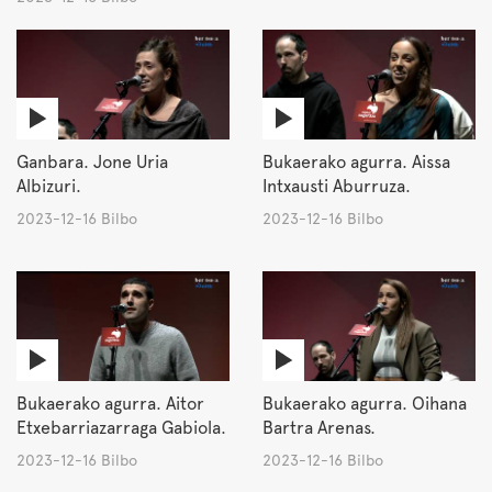
Ganbara. Jone Uria
Bukaerako agurra. Aissa
Albizuri.
Intxausti Aburruza.
2023-12-16 Bilbo
2023-12-16 Bilbo
Bukaerako agurra. Aitor
Bukaerako agurra. Oihana
Etxebarriazarraga Gabiola.
Bartra Arenas.
2023-12-16 Bilbo
2023-12-16 Bilbo