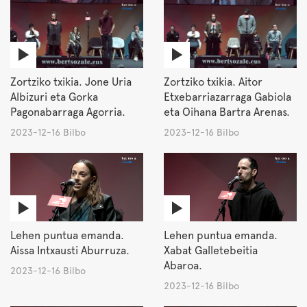
Zortziko txikia. Jone Uria
Zortziko txikia. Aitor
Albizuri eta Gorka
Etxebarriazarraga Gabiola
Pagonabarraga Agorria.
eta Oihana Bartra Arenas.
2023-12-16 Bilbo
2023-12-16 Bilbo
Lehen puntua emanda.
Lehen puntua emanda.
Aissa Intxausti Aburruza.
Xabat Galletebeitia
Abaroa.
2023-12-16 Bilbo
2023-12-16 Bilbo