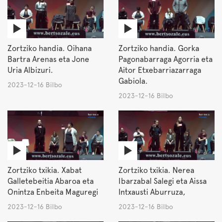
Zortziko handia. Oihana
Zortziko handia. Gorka
Bartra Arenas eta Jone
Pagonabarraga Agorria eta
Uria Albizuri.
Aitor Etxebarriazarraga
Gabiola.
2023-12-16 Bilbo
2023-12-16 Bilbo
Zortziko txikia. Xabat
Zortziko txikia. Nerea
Galletebeitia Abaroa eta
Ibarzabal Salegi eta Aissa
Onintza Enbeita Maguregi
Intxausti Aburruza,
2023-12-16 Bilbo
2023-12-16 Bilbo