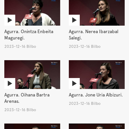
Agurra. Onintza Enbeita
Agurra. Nerea Ibarzabal
Maguregi.
Salegi.
2023-12-16 Bilbo
2023-12-16 Bilbo
Agurra. Oihana Bartra
Agurra. Jone Uria Albizuri.
Arenas.
2023-12-16 Bilbo
2023-12-16 Bilbo