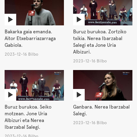
Bakarka gaia emanda.
Buruz burukoa. Zortziko
Aitor Etxebarriazarraga
txikia. Nerea Ibarzabal
Gabiola.
Salegi eta Jone Uria
Albizuri.
2023-12-16 Bilbo
2023-12-16 Bilbo
Buruz burukoa. Seiko
Ganbara. Nerea Ibarzabal
motzean. Jone Uria
Salegi.
Albizuri eta Nerea
2023-12-16 Bilbo
Ibarzabal Salegi.
2023-12-16 Bilbo