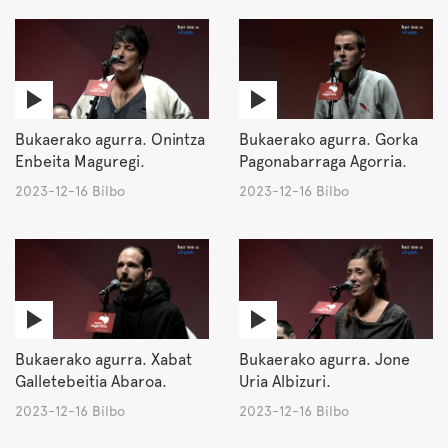
Bukaerako agurra. Onintza
Bukaerako agurra. Gorka
Enbeita Maguregi.
Pagonabarraga Agorria.
2023-12-16 Bilbo
2023-12-16 Bilbo
Bukaerako agurra. Xabat
Bukaerako agurra. Jone
Galletebeitia Abaroa.
Uria Albizuri.
2023-12-16 Bilbo
2023-12-16 Bilbo