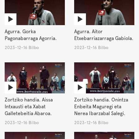
Agurra. Gorka
Agurra. Aitor
Pagonabarraga Agorria.
Etxebarriazarraga Gabiola.
2023-12-16 Bilbo
2023-12-16 Bilbo
Zortziko handia. Aissa
Zortziko handia. Onintza
Intxausti eta Xabat
Enbeita Maguregi eta
Galletebeitia Abaroa.
Nerea Ibarzabal Salegi.
2023-12-16 Bilbo
2023-12-16 Bilbo