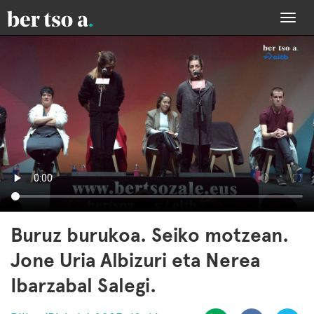
Togg
navi
Buruz burukoa. Seiko motzean.
Jone Uria Albizuri eta Nerea
Ibarzabal Salegi.