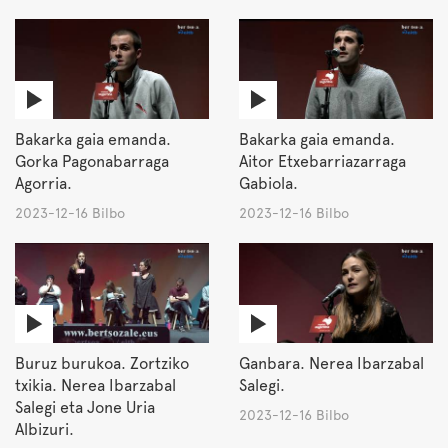
Bakarka gaia emanda.
Bakarka gaia emanda.
Gorka Pagonabarraga
Aitor Etxebarriazarraga
Agorria.
Gabiola.
2023-12-16 Bilbo
2023-12-16 Bilbo
Buruz burukoa. Zortziko
Ganbara. Nerea Ibarzabal
txikia. Nerea Ibarzabal
Salegi.
Salegi eta Jone Uria
2023-12-16 Bilbo
Albizuri.