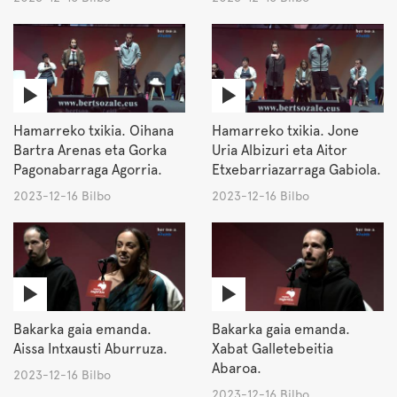
Hamarreko txikia. Oihana
Hamarreko txikia. Jone
Bartra Arenas eta Gorka
Uria Albizuri eta Aitor
Pagonabarraga Agorria.
Etxebarriazarraga Gabiola.
2023-12-16 Bilbo
2023-12-16 Bilbo
Bakarka gaia emanda.
Bakarka gaia emanda.
Aissa Intxausti Aburruza.
Xabat Galletebeitia
Abaroa.
2023-12-16 Bilbo
2023-12-16 Bilbo