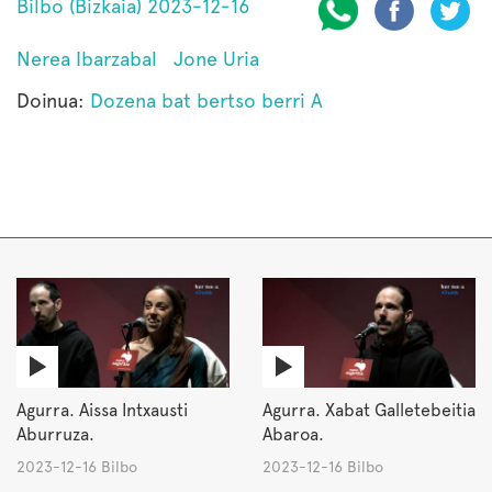
Bilbo (Bizkaia) 2023-12-16
Nerea Ibarzabal
Jone Uria
Doinua:
Dozena bat bertso berri A
Agurra. Aissa Intxausti
Agurra. Xabat Galletebeitia
Aburruza.
Abaroa.
2023-12-16 Bilbo
2023-12-16 Bilbo