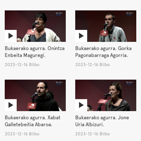
Bukaerako agurra. Onintza
Bukaerako agurra. Gorka
Enbeita Maguregi.
Pagonabarraga Agorria.
2023-12-16 Bilbo
2023-12-16 Bilbo
Bukaerako agurra. Xabat
Bukaerako agurra. Jone
Galletebeitia Abaroa.
Uria Albizuri.
2023-12-16 Bilbo
2023-12-16 Bilbo