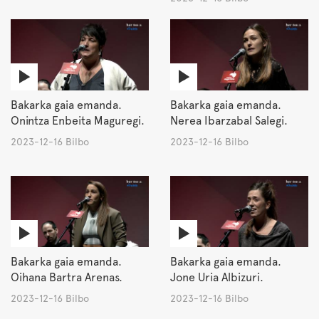
Bakarka gaia emanda.
Bakarka gaia emanda.
Onintza Enbeita Maguregi.
Nerea Ibarzabal Salegi.
2023-12-16 Bilbo
2023-12-16 Bilbo
Bakarka gaia emanda.
Bakarka gaia emanda.
Oihana Bartra Arenas.
Jone Uria Albizuri.
2023-12-16 Bilbo
2023-12-16 Bilbo