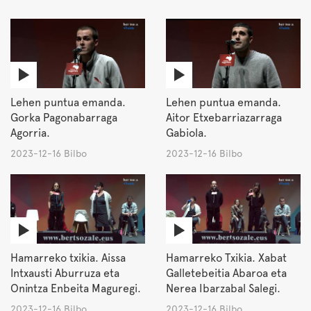
Lehen puntua emanda.
Lehen puntua emanda.
Gorka Pagonabarraga
Aitor Etxebarriazarraga
Agorria.
Gabiola.
2023-12-16 Bilbo
2023-12-16 Bilbo
Hamarreko txikia. Aissa
Hamarreko Txikia. Xabat
Intxausti Aburruza eta
Galletebeitia Abaroa eta
Onintza Enbeita Maguregi.
Nerea Ibarzabal Salegi.
2023-12-16 Bilbo
2023-12-16 Bilbo