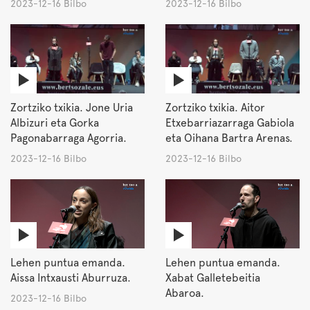
2023-12-16 Bilbo
2023-12-16 Bilbo
Zortziko txikia. Jone Uria
Zortziko txikia. Aitor
Albizuri eta Gorka
Etxebarriazarraga Gabiola
Pagonabarraga Agorria.
eta Oihana Bartra Arenas.
2023-12-16 Bilbo
2023-12-16 Bilbo
Lehen puntua emanda.
Lehen puntua emanda.
Aissa Intxausti Aburruza.
Xabat Galletebeitia
Abaroa.
2023-12-16 Bilbo