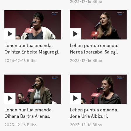
2023-12-16 Bilbo
Lehen puntua emanda.
Lehen puntua emanda.
Onintza Enbeita Maguregi.
Nerea Ibarzabal Salegi.
2023-12-16 Bilbo
2023-12-16 Bilbo
Lehen puntua emanda.
Lehen puntua emanda.
Oihana Bartra Arenas.
Jone Uria Albizuri.
2023-12-16 Bilbo
2023-12-16 Bilbo