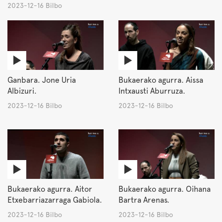
2023-12-16 Bilbo
Ganbara. Jone Uria
Bukaerako agurra. Aissa
Albizuri.
Intxausti Aburruza.
2023-12-16 Bilbo
2023-12-16 Bilbo
Bukaerako agurra. Aitor
Bukaerako agurra. Oihana
Etxebarriazarraga Gabiola.
Bartra Arenas.
2023-12-16 Bilbo
2023-12-16 Bilbo