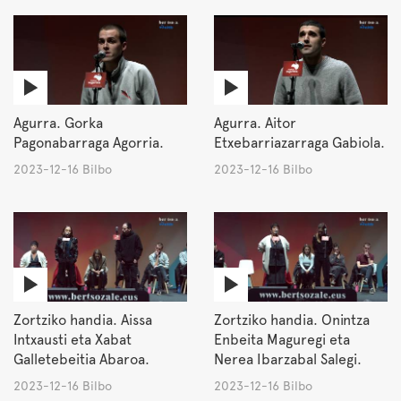
Agurra. Gorka
Agurra. Aitor
Pagonabarraga Agorria.
Etxebarriazarraga Gabiola.
2023-12-16 Bilbo
2023-12-16 Bilbo
Zortziko handia. Aissa
Zortziko handia. Onintza
Intxausti eta Xabat
Enbeita Maguregi eta
Galletebeitia Abaroa.
Nerea Ibarzabal Salegi.
2023-12-16 Bilbo
2023-12-16 Bilbo