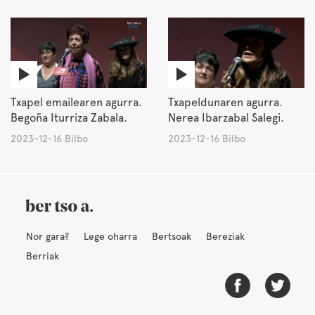
Txapel emailearen agurra.
Txapeldunaren agurra.
Begoña Iturriza Zabala.
Nerea Ibarzabal Salegi.
2023-12-16 Bilbo
2023-12-16 Bilbo
Nor gara?
Lege oharra
Bertsoak
Bereziak
Berriak