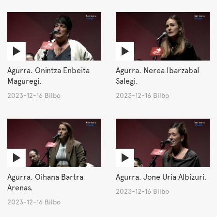
Agurra. Onintza Enbeita
Agurra. Nerea Ibarzabal
Maguregi.
Salegi.
2023-12-16 Bilbo
2023-12-16 Bilbo
Agurra. Oihana Bartra
Agurra. Jone Uria Albizuri.
Arenas.
2023-12-16 Bilbo
2023-12-16 Bilbo