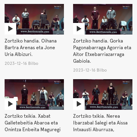
Zortziko handia. Oihana
Zortziko handia. Gorka
Bartra Arenas eta Jone
Pagonabarraga Agorria eta
Uria Albizuri.
Aitor Etxebarriazarraga
Gabiola.
2023-12-16 Bilbo
2023-12-16 Bilbo
Zortziko txikia. Xabat
Zortziko txikia. Nerea
Galletebeitia Abaroa eta
Ibarzabal Salegi eta Aissa
Onintza Enbeita Maguregi
Intxausti Aburruza,