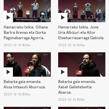
Hamarreko txikia. Oihana
Hamarreko txikia. Jone
Bartra Arenas eta Gorka
Uria Albizuri eta Aitor
Pagonabarraga Agorria.
Etxebarriazarraga Gabiola.
2023-12-16 Bilbo
2023-12-16 Bilbo
Bakarka gaia emanda.
Bakarka gaia emanda.
Aissa Intxausti Aburruza.
Xabat Galletebeitia
Abaroa.
2023-12-16 Bilbo
2023-12-16 Bilbo