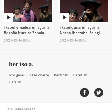
Txapel emailearen agurra.
Txapeldunaren agurra.
Begoña Iturriza Zabala.
Nerea Ibarzabal Salegi.
2023-12-16 Bilbo
2023-12-16 Bilbo
Nor gara?
Lege oharra
Bertsoak
Bereziak
Berriak
ARGITARATZAILEAK