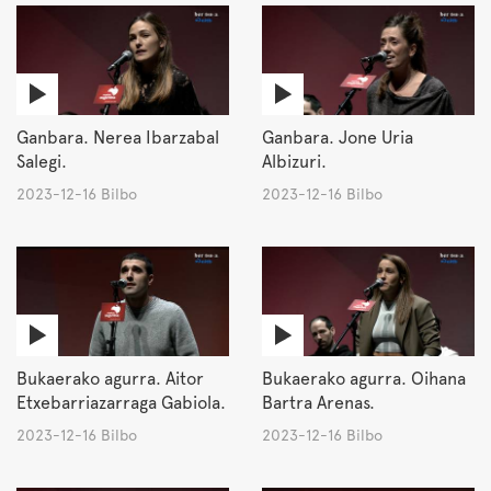
Ganbara. Nerea Ibarzabal
Ganbara. Jone Uria
Salegi.
Albizuri.
2023-12-16 Bilbo
2023-12-16 Bilbo
Bukaerako agurra. Aitor
Bukaerako agurra. Oihana
Etxebarriazarraga Gabiola.
Bartra Arenas.
2023-12-16 Bilbo
2023-12-16 Bilbo