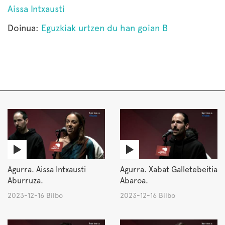
Aissa Intxausti
Doinua:
Eguzkiak urtzen du han goian B
Agurra. Aissa Intxausti
Agurra. Xabat Galletebeitia
Aburruza.
Abaroa.
2023-12-16 Bilbo
2023-12-16 Bilbo