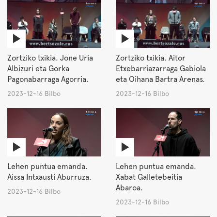
Zortziko txikia. Jone Uria
Zortziko txikia. Aitor
Albizuri eta Gorka
Etxebarriazarraga Gabiola
Pagonabarraga Agorria.
eta Oihana Bartra Arenas.
2023-12-16 Bilbo
2023-12-16 Bilbo
Lehen puntua emanda.
Lehen puntua emanda.
Aissa Intxausti Aburruza.
Xabat Galletebeitia
Abaroa.
2023-12-16 Bilbo
2023-12-16 Bilbo