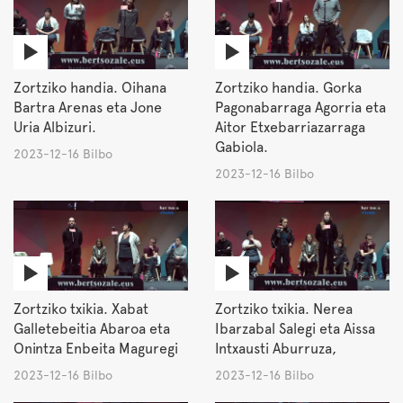
Zortziko handia. Oihana
Zortziko handia. Gorka
Bartra Arenas eta Jone
Pagonabarraga Agorria eta
Uria Albizuri.
Aitor Etxebarriazarraga
Gabiola.
2023-12-16 Bilbo
2023-12-16 Bilbo
Zortziko txikia. Xabat
Zortziko txikia. Nerea
Galletebeitia Abaroa eta
Ibarzabal Salegi eta Aissa
Onintza Enbeita Maguregi
Intxausti Aburruza,
2023-12-16 Bilbo
2023-12-16 Bilbo