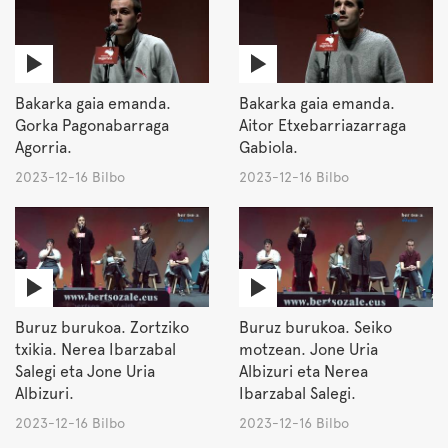
Bakarka gaia emanda.
Bakarka gaia emanda.
Gorka Pagonabarraga
Aitor Etxebarriazarraga
Agorria.
Gabiola.
2023-12-16 Bilbo
2023-12-16 Bilbo
Buruz burukoa. Zortziko
Buruz burukoa. Seiko
txikia. Nerea Ibarzabal
motzean. Jone Uria
Salegi eta Jone Uria
Albizuri eta Nerea
Albizuri.
Ibarzabal Salegi.
2023-12-16 Bilbo
2023-12-16 Bilbo