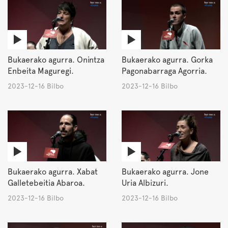
Bukaerako agurra. Onintza
Bukaerako agurra. Gorka
Enbeita Maguregi.
Pagonabarraga Agorria.
2023-12-16 Bilbo
2023-12-16 Bilbo
Bukaerako agurra. Xabat
Bukaerako agurra. Jone
Galletebeitia Abaroa.
Uria Albizuri.
2023-12-16 Bilbo
2023-12-16 Bilbo