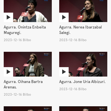
Agurra. Onintza Enbeita
Agurra. Nerea Ibarzabal
Maguregi.
Salegi.
2023-12-16 Bilbo
2023-12-16 Bilbo
Agurra. Oihana Bartra
Agurra. Jone Uria Albizuri.
Arenas.
2023-12-16 Bilbo
2023-12-16 Bilbo