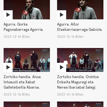
Agurra. Gorka
Agurra. Aitor
Pagonabarraga Agorria.
Etxebarriazarraga Gabiola.
2023-12-16 Bilbo
2023-12-16 Bilbo
Zortziko handia. Aissa
Zortziko handia. Onintza
Intxausti eta Xabat
Enbeita Maguregi eta
Galletebeitia Abaroa.
Nerea Ibarzabal Salegi.
2023-12-16 Bilbo
2023-12-16 Bilbo