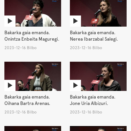
Bakarka gaia emanda.
Bakarka gaia emanda.
Onintza Enbeita Maguregi.
Nerea Ibarzabal Salegi.
2023-12-16 Bilbo
2023-12-16 Bilbo
Bakarka gaia emanda.
Bakarka gaia emanda.
Oihana Bartra Arenas.
Jone Uria Albizuri.
2023-12-16 Bilbo
2023-12-16 Bilbo