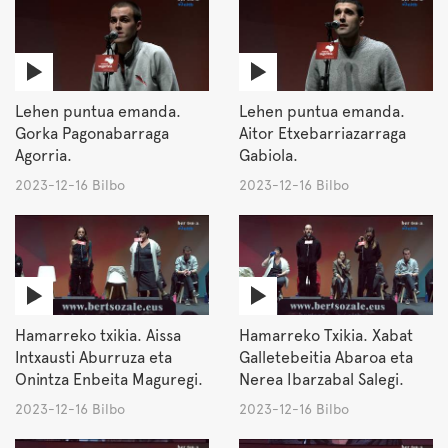
Lehen puntua emanda.
Lehen puntua emanda.
Gorka Pagonabarraga
Aitor Etxebarriazarraga
Agorria.
Gabiola.
2023-12-16 Bilbo
2023-12-16 Bilbo
Hamarreko txikia. Aissa
Hamarreko Txikia. Xabat
Intxausti Aburruza eta
Galletebeitia Abaroa eta
Onintza Enbeita Maguregi.
Nerea Ibarzabal Salegi.
2023-12-16 Bilbo
2023-12-16 Bilbo