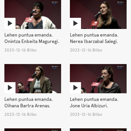
Lehen puntua emanda.
Lehen puntua emanda.
Onintza Enbeita Maguregi.
Nerea Ibarzabal Salegi.
2023-12-16 Bilbo
2023-12-16 Bilbo
Lehen puntua emanda.
Lehen puntua emanda.
Oihana Bartra Arenas.
Jone Uria Albizuri.
2023-12-16 Bilbo
2023-12-16 Bilbo