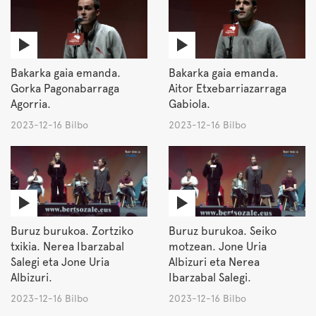
Bakarka gaia emanda.
Bakarka gaia emanda.
Gorka Pagonabarraga
Aitor Etxebarriazarraga
Agorria.
Gabiola.
2023-12-16 Bilbo
2023-12-16 Bilbo
Buruz burukoa. Zortziko
Buruz burukoa. Seiko
txikia. Nerea Ibarzabal
motzean. Jone Uria
Salegi eta Jone Uria
Albizuri eta Nerea
Albizuri.
Ibarzabal Salegi.
2023-12-16 Bilbo
2023-12-16 Bilbo