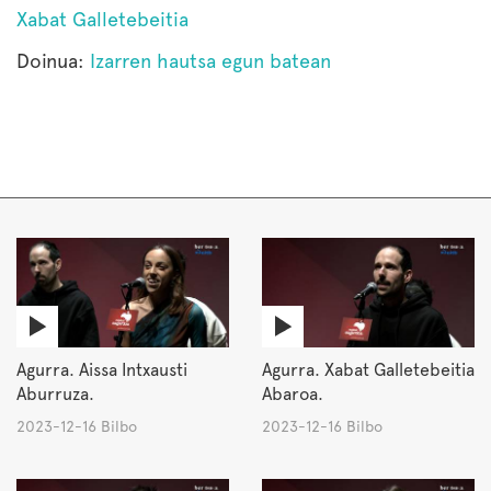
Xabat Galletebeitia
Doinua:
Izarren hautsa egun batean
Agurra. Aissa Intxausti
Agurra. Xabat Galletebeitia
Aburruza.
Abaroa.
2023-12-16 Bilbo
2023-12-16 Bilbo