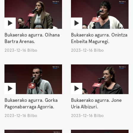
Bukaerako agurra. Oihana
Bukaerako agurra. Onintza
Bartra Arenas.
Enbeita Maguregi.
2023-12-16 Bilbo
2023-12-16 Bilbo
Bukaerako agurra. Gorka
Bukaerako agurra. Jone
Pagonabarraga Agorria.
Uria Albizuri.
2023-12-16 Bilbo
2023-12-16 Bilbo