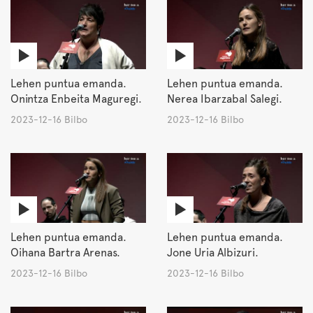
Lehen puntua emanda.
Lehen puntua emanda.
Onintza Enbeita Maguregi.
Nerea Ibarzabal Salegi.
2023-12-16 Bilbo
2023-12-16 Bilbo
Lehen puntua emanda.
Lehen puntua emanda.
Oihana Bartra Arenas.
Jone Uria Albizuri.
2023-12-16 Bilbo
2023-12-16 Bilbo