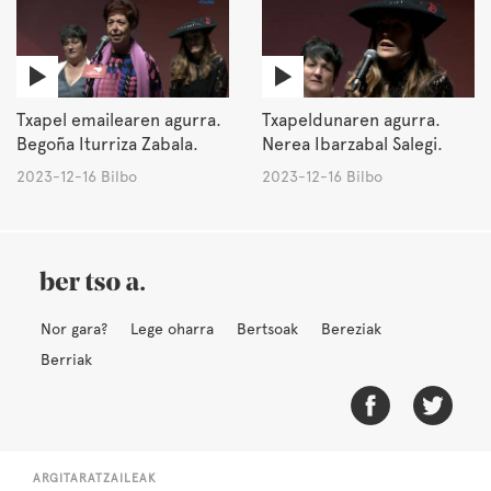
Txapel emailearen agurra.
Txapeldunaren agurra.
Begoña Iturriza Zabala.
Nerea Ibarzabal Salegi.
2023-12-16 Bilbo
2023-12-16 Bilbo
Nor gara?
Lege oharra
Bertsoak
Bereziak
Berriak
ARGITARATZAILEAK