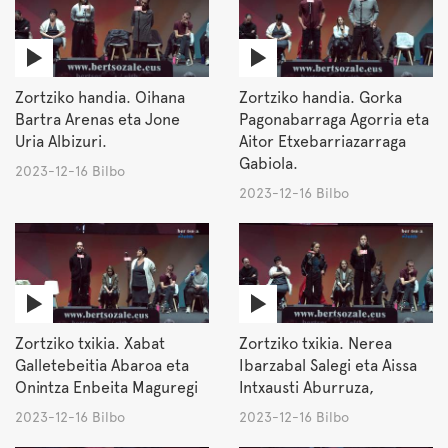
Zortziko handia. Oihana
Zortziko handia. Gorka
Bartra Arenas eta Jone
Pagonabarraga Agorria eta
Uria Albizuri.
Aitor Etxebarriazarraga
Gabiola.
2023-12-16 Bilbo
2023-12-16 Bilbo
Zortziko txikia. Xabat
Zortziko txikia. Nerea
Galletebeitia Abaroa eta
Ibarzabal Salegi eta Aissa
Onintza Enbeita Maguregi
Intxausti Aburruza,
2023-12-16 Bilbo
2023-12-16 Bilbo