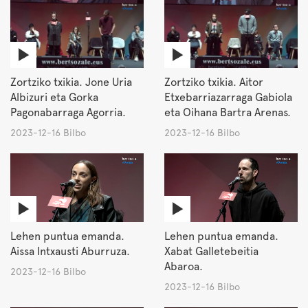
Zortziko txikia. Jone Uria
Zortziko txikia. Aitor
Albizuri eta Gorka
Etxebarriazarraga Gabiola
Pagonabarraga Agorria.
eta Oihana Bartra Arenas.
2023-12-16 Bilbo
2023-12-16 Bilbo
Lehen puntua emanda.
Lehen puntua emanda.
Aissa Intxausti Aburruza.
Xabat Galletebeitia
Abaroa.
2023-12-16 Bilbo
2023-12-16 Bilbo