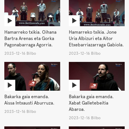
Hamarreko txikia. Oihana
Hamarreko txikia. Jone
Bartra Arenas eta Gorka
Uria Albizuri eta Aitor
Pagonabarraga Agorria.
Etxebarriazarraga Gabiola.
2023-12-16 Bilbo
2023-12-16 Bilbo
Bakarka gaia emanda.
Bakarka gaia emanda.
Aissa Intxausti Aburruza.
Xabat Galletebeitia
Abaroa.
2023-12-16 Bilbo
2023-12-16 Bilbo