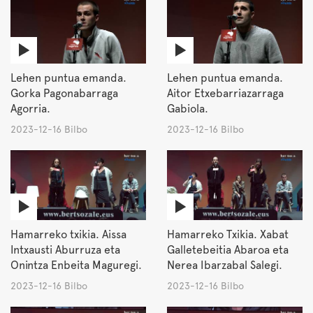
Lehen puntua emanda.
Lehen puntua emanda.
Gorka Pagonabarraga
Aitor Etxebarriazarraga
Agorria.
Gabiola.
2023-12-16 Bilbo
2023-12-16 Bilbo
Hamarreko txikia. Aissa
Hamarreko Txikia. Xabat
Intxausti Aburruza eta
Galletebeitia Abaroa eta
Onintza Enbeita Maguregi.
Nerea Ibarzabal Salegi.
2023-12-16 Bilbo
2023-12-16 Bilbo