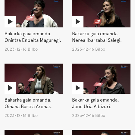
Bakarka gaia emanda.
Bakarka gaia emanda.
Onintza Enbeita Maguregi.
Nerea Ibarzabal Salegi.
2023-12-16 Bilbo
2023-12-16 Bilbo
Bakarka gaia emanda.
Bakarka gaia emanda.
Oihana Bartra Arenas.
Jone Uria Albizuri.
2023-12-16 Bilbo
2023-12-16 Bilbo