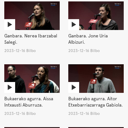
Ganbara. Nerea Ibarzabal
Ganbara. Jone Uria
Salegi.
Albizuri.
2023-12-16 Bilbo
2023-12-16 Bilbo
Bukaerako agurra. Aissa
Bukaerako agurra. Aitor
Intxausti Aburruza.
Etxebarriazarraga Gabiola.
2023-12-16 Bilbo
2023-12-16 Bilbo