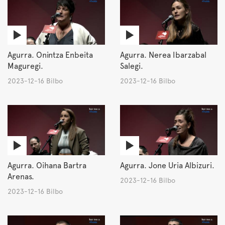
Agurra. Onintza Enbeita
Agurra. Nerea Ibarzabal
Maguregi.
Salegi.
2023-12-16 Bilbo
2023-12-16 Bilbo
Agurra. Oihana Bartra
Agurra. Jone Uria Albizuri.
Arenas.
2023-12-16 Bilbo
2023-12-16 Bilbo