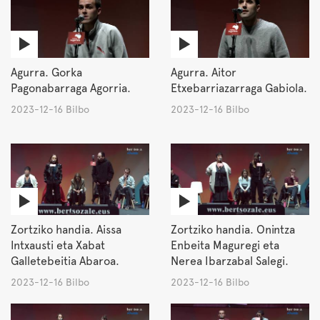
Agurra. Gorka
Agurra. Aitor
Pagonabarraga Agorria.
Etxebarriazarraga Gabiola.
2023-12-16 Bilbo
2023-12-16 Bilbo
Zortziko handia. Aissa
Zortziko handia. Onintza
Intxausti eta Xabat
Enbeita Maguregi eta
Galletebeitia Abaroa.
Nerea Ibarzabal Salegi.
2023-12-16 Bilbo
2023-12-16 Bilbo