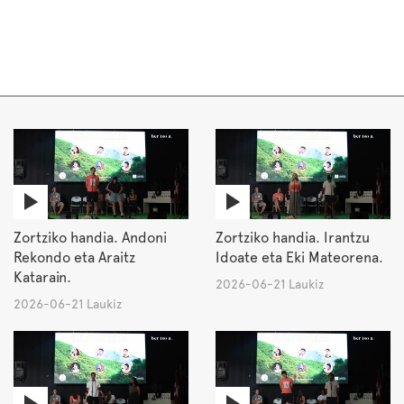
Zortziko handia. Andoni
Zortziko handia. Irantzu
Rekondo eta Araitz
Idoate eta Eki Mateorena.
Katarain.
2026-06-21 Laukiz
2026-06-21 Laukiz