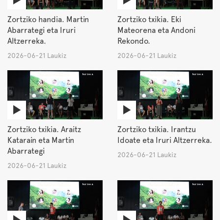
Zortziko handia. Martin
Zortziko txikia. Eki
Abarrategi eta Iruri
Mateorena eta Andoni
Altzerreka.
Rekondo.
2026-06-21 Laukiz
2026-06-21 Laukiz
Zortziko txikia. Araitz
Zortziko txikia. Irantzu
Katarain eta Martin
Idoate eta Iruri Altzerreka.
Abarrategi
2026-06-21 Laukiz
2026-06-21 Laukiz