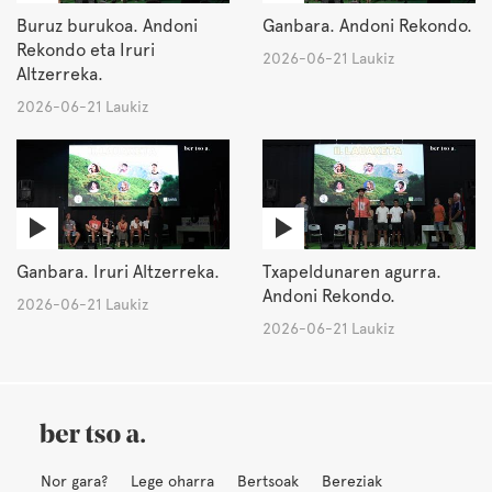
Buruz burukoa. Andoni
Ganbara. Andoni Rekondo.
Rekondo eta Iruri
2026-06-21 Laukiz
Altzerreka.
2026-06-21 Laukiz
Ganbara. Iruri Altzerreka.
Txapeldunaren agurra.
Andoni Rekondo.
2026-06-21 Laukiz
2026-06-21 Laukiz
Nor gara?
Lege oharra
Bertsoak
Bereziak