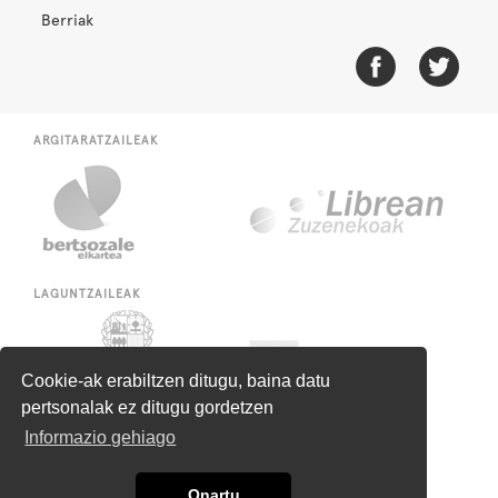
Berriak
ARGITARATZAILEAK
LAGUNTZAILEAK
Cookie-ak erabiltzen ditugu, baina datu
pertsonalak ez ditugu gordetzen
Informazio gehiago
Onartu