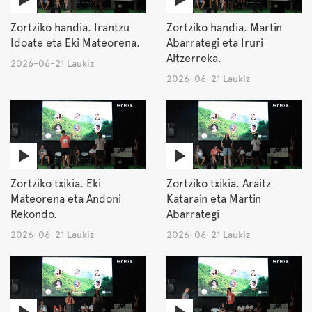
Zortziko handia. Irantzu
Zortziko handia. Martin
Idoate eta Eki Mateorena.
Abarrategi eta Iruri
Altzerreka.
2026-06-21 Laukiz
2026-06-21 Laukiz
Zortziko txikia. Eki
Zortziko txikia. Araitz
Mateorena eta Andoni
Katarain eta Martin
Rekondo.
Abarrategi
2026-06-21 Laukiz
2026-06-21 Laukiz