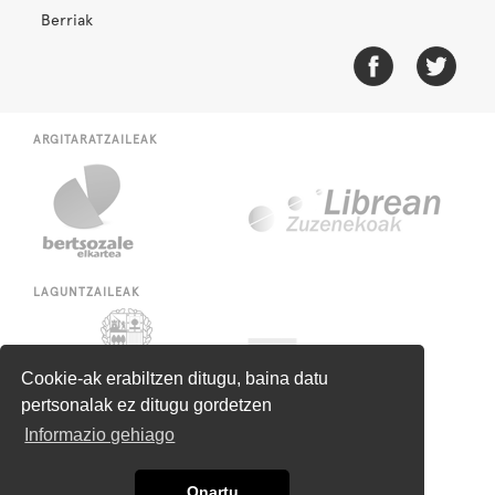
Berriak
ARGITARATZAILEAK
LAGUNTZAILEAK
Cookie-ak erabiltzen ditugu, baina datu
pertsonalak ez ditugu gordetzen
Informazio gehiago
Onartu