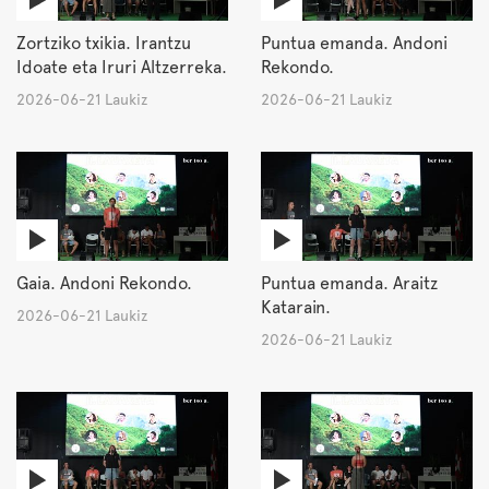
Zortziko txikia. Irantzu
Puntua emanda. Andoni
Idoate eta Iruri Altzerreka.
Rekondo.
2026-06-21 Laukiz
2026-06-21 Laukiz
Gaia. Andoni Rekondo.
Puntua emanda. Araitz
Katarain.
2026-06-21 Laukiz
2026-06-21 Laukiz