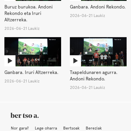
Buruz burukoa. Andoni
Ganbara. Andoni Rekondo.
Rekondo eta Iruri
2026-06-21 Laukiz
Altzerreka.
2026-06-21 Laukiz
Ganbara. Iruri Altzerreka.
Txapeldunaren agurra.
Andoni Rekondo.
2026-06-21 Laukiz
2026-06-21 Laukiz
Nor gara?
Lege oharra
Bertsoak
Bereziak