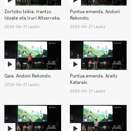
Zortziko txikia. Irantzu
Puntua emanda. Andoni
Idoate eta Iruri Altzerreka.
Rekondo.
2026-06-21 Laukiz
2026-06-21 Laukiz
Gaia. Andoni Rekondo.
Puntua emanda. Araitz
Katarain.
2026-06-21 Laukiz
2026-06-21 Laukiz