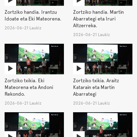
Zortziko handia. Irantzu
Zortziko handia. Martin
Idoate eta Eki Mateorena.
Abarrategi eta Iruri
Altzerreka.
2026-06-21 Laukiz
2026-06-21 Laukiz
Zortziko txikia. Eki
Zortziko txikia. Araitz
Mateorena eta Andoni
Katarain eta Martin
Rekondo.
Abarrategi
2026-06-21 Laukiz
2026-06-21 Laukiz