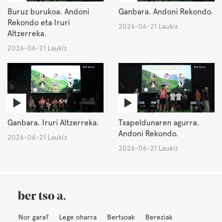
Buruz burukoa. Andoni
Ganbara. Andoni Rekondo.
Rekondo eta Iruri
2026-06-21 Laukiz
Altzerreka.
2026-06-21 Laukiz
Ganbara. Iruri Altzerreka.
Txapeldunaren agurra.
Andoni Rekondo.
2026-06-21 Laukiz
2026-06-21 Laukiz
Nor gara?
Lege oharra
Bertsoak
Bereziak