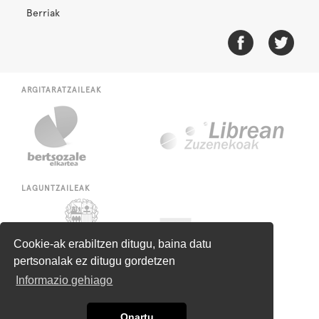
Berriak
ARGITARATZAILEAK
LAGUNTZAILEAK
Cookie-ak erabiltzen ditugu, baina datu
pertsonalak ez ditugu gordetzen
Informazio gehiago
Onartu