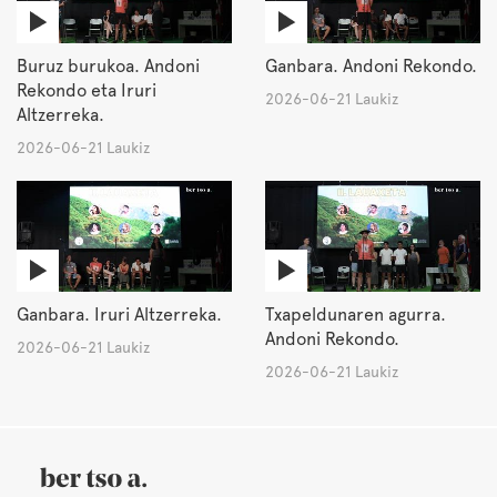
Buruz burukoa. Andoni
Ganbara. Andoni Rekondo.
Rekondo eta Iruri
2026-06-21 Laukiz
Altzerreka.
2026-06-21 Laukiz
Ganbara. Iruri Altzerreka.
Txapeldunaren agurra.
Andoni Rekondo.
2026-06-21 Laukiz
2026-06-21 Laukiz