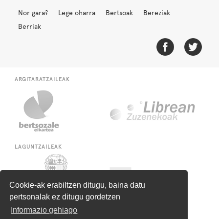
Nor gara?
Lege oharra
Bertsoak
Bereziak
Berriak
ARGITARATZAILEAK
LAGUNTZAILEAK
Cookie-ak erabiltzen ditugu, baina datu
pertsonalak ez ditugu gordetzen
Informazio gehiago