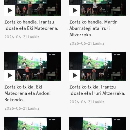
Zortziko handia. Irantzu
Zortziko handia. Martin
Idoate eta Eki Mateorena.
Abarrategi eta Iruri
Altzerreka.
2026-06-21 Laukiz
2026-06-21 Laukiz
Zortziko txikia. Eki
Zortziko txikia. Irantzu
Mateorena eta Andoni
Idoate eta Iruri Altzerreka.
Rekondo.
2026-06-21 Laukiz
2026-06-21 Laukiz