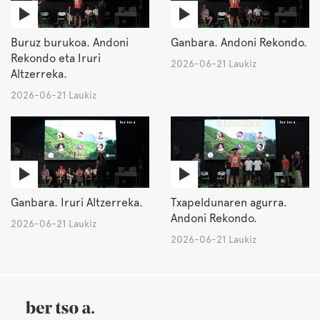
Buruz burukoa. Andoni
Ganbara. Andoni Rekondo.
Rekondo eta Iruri
2026-06-21 Laukiz
Altzerreka.
2026-06-21 Laukiz
Ganbara. Iruri Altzerreka.
Txapeldunaren agurra.
Andoni Rekondo.
2026-06-21 Laukiz
2026-06-21 Laukiz