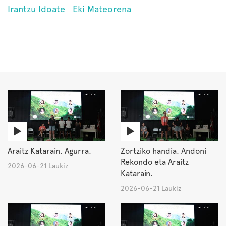
Irantzu Idoate
Eki Mateorena
Araitz Katarain. Agurra.
Zortziko handia. Andoni
Rekondo eta Araitz
2026-06-21 Laukiz
Katarain.
2026-06-21 Laukiz