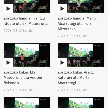
Zortziko handia. Irantzu
Zortziko handia. Martin
Idoate eta Eki Mateorena.
Abarrategi eta Iruri
Altzerreka.
2026-06-21 Laukiz
2026-06-21 Laukiz
Zortziko txikia. Eki
Zortziko txikia. Araitz
Mateorena eta Andoni
Katarain eta Martin
Rekondo.
Abarrategi
2026-06-21 Laukiz
2026-06-21 Laukiz