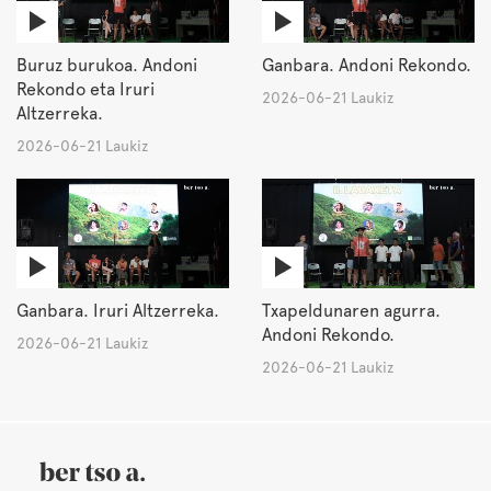
Buruz burukoa. Andoni
Ganbara. Andoni Rekondo.
Rekondo eta Iruri
2026-06-21 Laukiz
Altzerreka.
2026-06-21 Laukiz
Ganbara. Iruri Altzerreka.
Txapeldunaren agurra.
Andoni Rekondo.
2026-06-21 Laukiz
2026-06-21 Laukiz