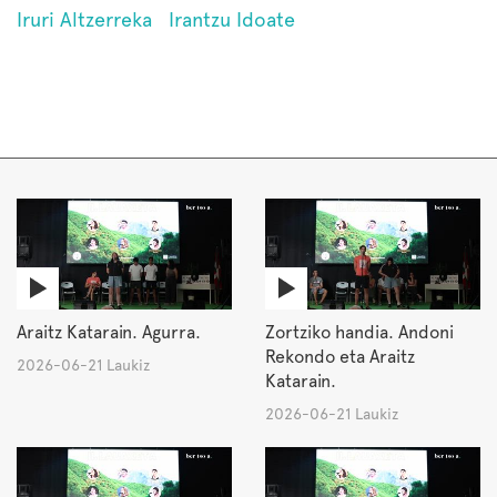
Iruri Altzerreka
Irantzu Idoate
Araitz Katarain. Agurra.
Zortziko handia. Andoni
Rekondo eta Araitz
2026-06-21 Laukiz
Katarain.
2026-06-21 Laukiz