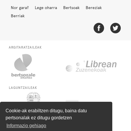
Nor gara?
Lege oharra
Bertsoak
Bereziak
Berriak
ARGITARATZAILEAK
LAGUNTZAILEAK
Cookie-ak erabiltzen ditugu, baina datu
pertsonalak ez ditugu gordetzen
Informazio gehiago