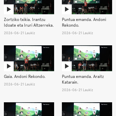
Zortziko txikia. Irantzu
Puntua emanda. Andoni
Idoate eta Iruri Altzerreka.
Rekondo.
2026-06-21 Laukiz
2026-06-21 Laukiz
Gaia. Andoni Rekondo.
Puntua emanda. Araitz
Katarain.
2026-06-21 Laukiz
2026-06-21 Laukiz