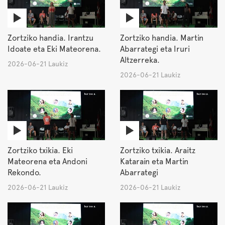
Zortziko handia. Irantzu
Zortziko handia. Martin
Idoate eta Eki Mateorena.
Abarrategi eta Iruri
Altzerreka.
2026-06-21 Laukiz
2026-06-21 Laukiz
Zortziko txikia. Eki
Zortziko txikia. Araitz
Mateorena eta Andoni
Katarain eta Martin
Rekondo.
Abarrategi
2026-06-21 Laukiz
2026-06-21 Laukiz