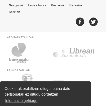
Nor gara?
Lege oharra
Bertsoak
Bereziak
Berriak
ARGITARATZAILEAK
LAGUNTZAILEAK
Cookie-ak erabiltzen ditugu, baina datu
pertsonalak ez ditugu gordetzen
Informazio gehiago