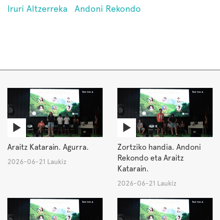
Iruri Altzerreka
Andoni Rekondo
Araitz Katarain. Agurra.
Zortziko handia. Andoni
Rekondo eta Araitz
2026-06-21 Laukiz
Katarain.
2026-06-21 Laukiz