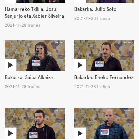
Hamarreko Txikia. Josu
Bakarka. Julio Soto
Sanjurjo eta Xabier Silveira
2021-11-28 Iruñea
2021-11-28 Iruñea
Bakarka. Saioa Alkaiza
Bakarka. Eneko Fernandez
2021-11-28 Iruñea
2021-11-28 Iruñea