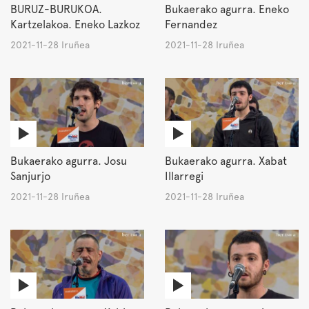
BURUZ-BURUKOA.
Bukaerako agurra. Eneko
Kartzelakoa. Eneko Lazkoz
Fernandez
2021-11-28 Iruñea
2021-11-28 Iruñea
Bukaerako agurra. Josu
Bukaerako agurra. Xabat
Sanjurjo
Illarregi
2021-11-28 Iruñea
2021-11-28 Iruñea