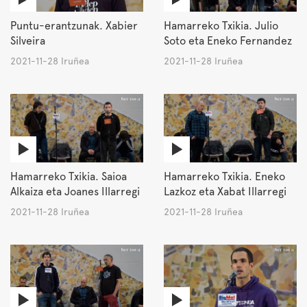
Puntu-erantzunak. Xabier
Hamarreko Txikia. Julio
Silveira
Soto eta Eneko Fernandez
2021-11-28 Iruñea
2021-11-28 Iruñea
Hamarreko Txikia. Saioa
Hamarreko Txikia. Eneko
Alkaiza eta Joanes Illarregi
Lazkoz eta Xabat Illarregi
2021-11-28 Iruñea
2021-11-28 Iruñea