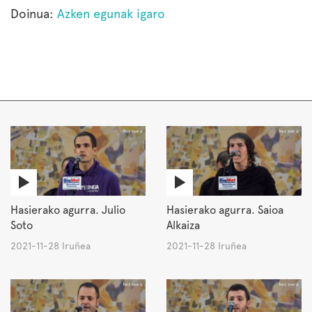
Doinua:
Azken egunak igaro
Hasierako agurra. Julio
Hasierako agurra. Saioa
Soto
Alkaiza
2021-11-28 Iruñea
2021-11-28 Iruñea