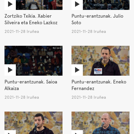
Zortziko Txikia. Xabier
Puntu-erantzunak. Julio
Silveira eta Eneko Lazkoz
Soto
2021-11-28 Iruñea
2021-11-28 Iruñea
Puntu-erantzunak. Saioa
Puntu-erantzunak. Eneko
Alkaiza
Fernandez
2021-11-28 Iruñea
2021-11-28 Iruñea