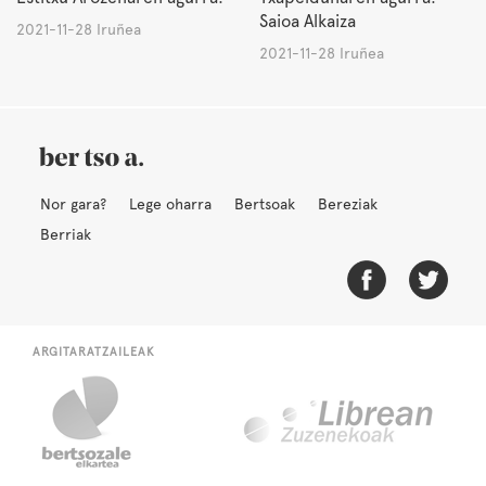
Saioa Alkaiza
2021-11-28 Iruñea
2021-11-28 Iruñea
Nor gara?
Lege oharra
Bertsoak
Bereziak
Berriak
ARGITARATZAILEAK