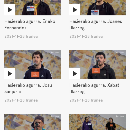
Hasierako agurra. Eneko
Hasierako agurra. Joanes
Fernandez
Illarregi
2021-11-28 Iruñea
2021-11-28 Iruñea
Hasierako agurra. Josu
Hasierako agurra. Xabat
Sanjurjo
Illarregi
2021-11-28 Iruñea
2021-11-28 Iruñea