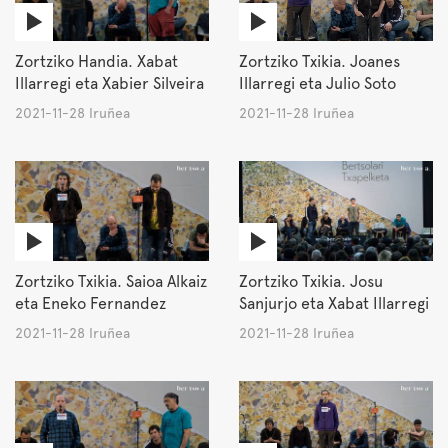
Zortziko Handia. Xabat
Zortziko Txikia. Joanes
Illarregi eta Xabier Silveira
Illarregi eta Julio Soto
2021-11-28 Iruñea
2021-11-28 Iruñea
Zortziko Txikia. Saioa Alkaiz
Zortziko Txikia. Josu
eta Eneko Fernandez
Sanjurjo eta Xabat Illarregi
2021-11-28 Iruñea
2021-11-28 Iruñea