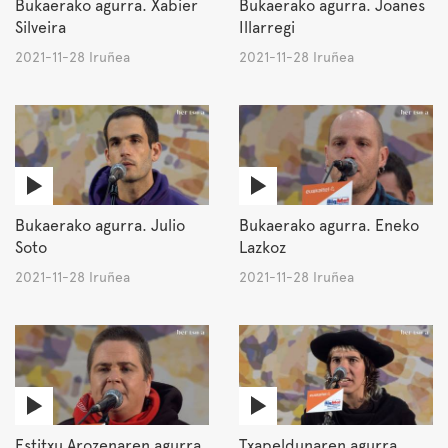
Bukaerako agurra. Xabier
Bukaerako agurra. Joanes
Silveira
Illarregi
2021-11-28 Iruñea
2021-11-28 Iruñea
Bukaerako agurra. Julio
Bukaerako agurra. Eneko
Soto
Lazkoz
2021-11-28 Iruñea
2021-11-28 Iruñea
Estitxu Arozenaren agurra.
Txapeldunaren agurra.