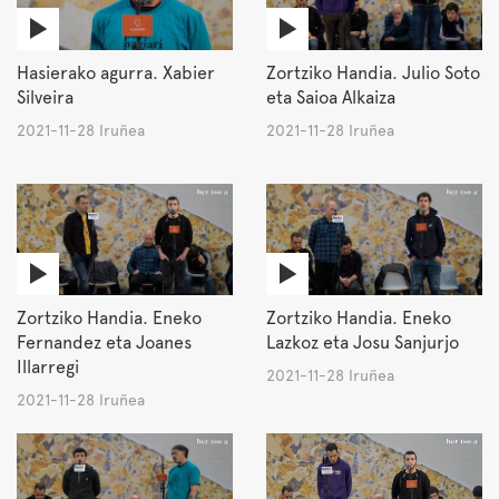
Hasierako agurra. Xabier
Zortziko Handia. Julio Soto
Silveira
eta Saioa Alkaiza
2021-11-28 Iruñea
2021-11-28 Iruñea
Zortziko Handia. Eneko
Zortziko Handia. Eneko
Fernandez eta Joanes
Lazkoz eta Josu Sanjurjo
Illarregi
2021-11-28 Iruñea
2021-11-28 Iruñea