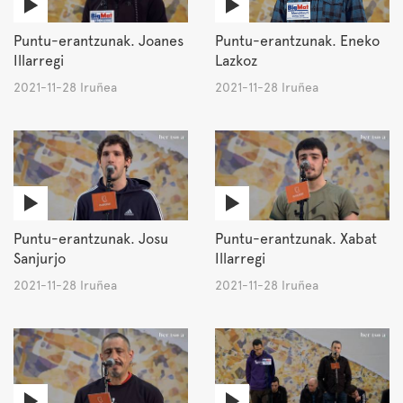
Puntu-erantzunak. Joanes
Puntu-erantzunak. Eneko
Illarregi
Lazkoz
2021-11-28 Iruñea
2021-11-28 Iruñea
Puntu-erantzunak. Josu
Puntu-erantzunak. Xabat
Sanjurjo
Illarregi
2021-11-28 Iruñea
2021-11-28 Iruñea