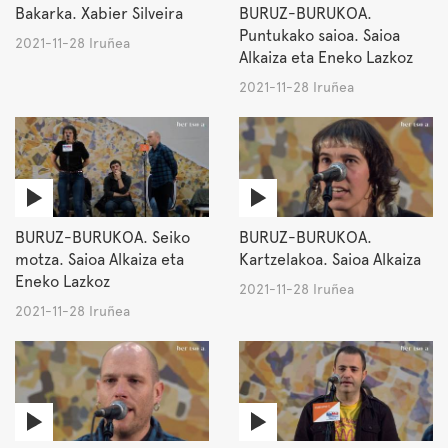
Bakarka. Xabier Silveira
BURUZ-BURUKOA.
Puntukako saioa. Saioa
2021-11-28 Iruñea
Alkaiza eta Eneko Lazkoz
2021-11-28 Iruñea
BURUZ-BURUKOA. Seiko
BURUZ-BURUKOA.
motza. Saioa Alkaiza eta
Kartzelakoa. Saioa Alkaiza
Eneko Lazkoz
2021-11-28 Iruñea
2021-11-28 Iruñea