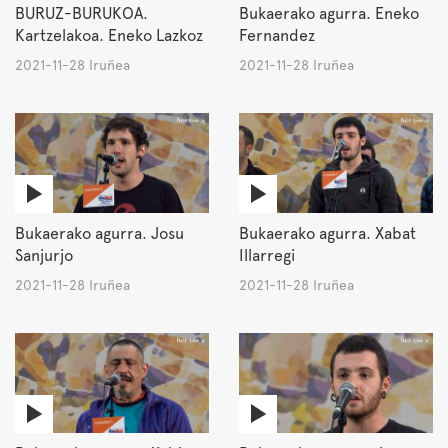
BURUZ-BURUKOA.
Bukaerako agurra. Eneko
Kartzelakoa. Eneko Lazkoz
Fernandez
2021-11-28 Iruñea
2021-11-28 Iruñea
Bukaerako agurra. Josu
Bukaerako agurra. Xabat
Sanjurjo
Illarregi
2021-11-28 Iruñea
2021-11-28 Iruñea