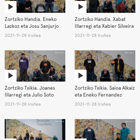
Zortziko Handia. Eneko
Zortziko Handia. Xabat
Lazkoz eta Josu Sanjurjo
Illarregi eta Xabier Silveira
2021-11-28 Iruñea
2021-11-28 Iruñea
Zortziko Txikia. Joanes
Zortziko Txikia. Saioa Alkaiz
Illarregi eta Julio Soto
eta Eneko Fernandez
2021-11-28 Iruñea
2021-11-28 Iruñea