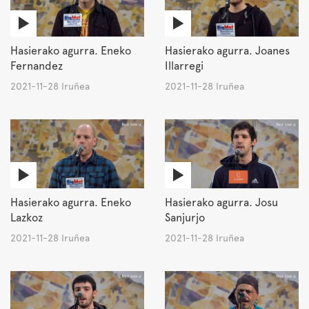
Hasierako agurra. Eneko
Hasierako agurra. Joanes
Fernandez
Illarregi
2021-11-28 Iruñea
2021-11-28 Iruñea
Hasierako agurra. Eneko
Hasierako agurra. Josu
Lazkoz
Sanjurjo
2021-11-28 Iruñea
2021-11-28 Iruñea