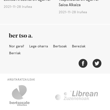
Saioa Alkaiza
2021-11-28 Iruñea
2021-11-28 Iruñea
Nor gara?
Lege oharra
Bertsoak
Bereziak
Berriak
ARGITARATZAILEAK