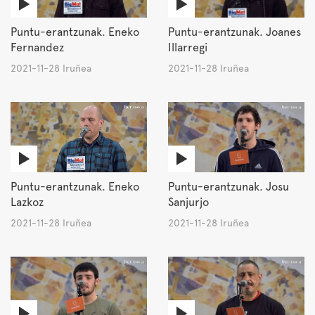
Puntu-erantzunak. Eneko
Puntu-erantzunak. Joanes
Fernandez
Illarregi
2021-11-28 Iruñea
2021-11-28 Iruñea
Puntu-erantzunak. Eneko
Puntu-erantzunak. Josu
Lazkoz
Sanjurjo
2021-11-28 Iruñea
2021-11-28 Iruñea