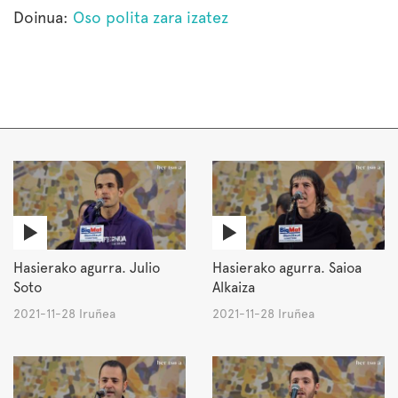
Doinua:
Oso polita zara izatez
Hasierako agurra. Julio
Hasierako agurra. Saioa
Soto
Alkaiza
2021-11-28 Iruñea
2021-11-28 Iruñea