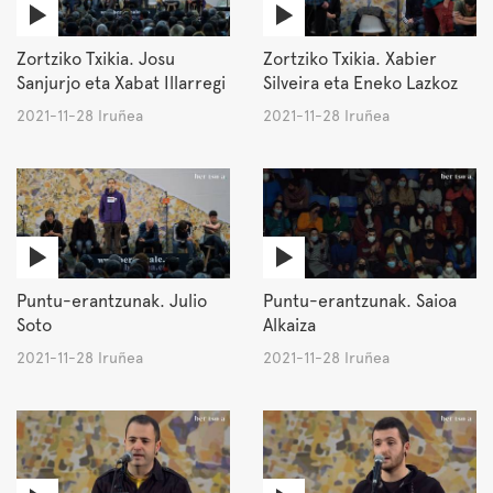
Zortziko Txikia. Josu
Zortziko Txikia. Xabier
Sanjurjo eta Xabat Illarregi
Silveira eta Eneko Lazkoz
2021-11-28 Iruñea
2021-11-28 Iruñea
Puntu-erantzunak. Julio
Puntu-erantzunak. Saioa
Soto
Alkaiza
2021-11-28 Iruñea
2021-11-28 Iruñea