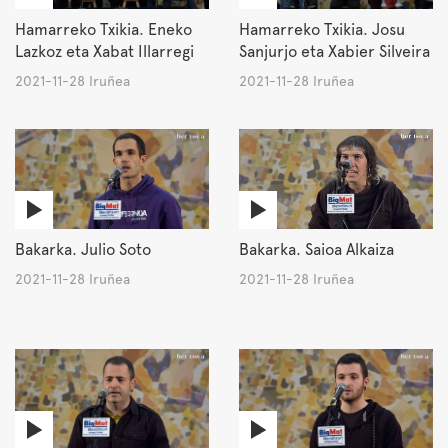
Hamarreko Txikia. Eneko
Hamarreko Txikia. Josu
Lazkoz eta Xabat Illarregi
Sanjurjo eta Xabier Silveira
2021-11-28 Iruñea
2021-11-28 Iruñea
Bakarka. Julio Soto
Bakarka. Saioa Alkaiza
2021-11-28 Iruñea
2021-11-28 Iruñea