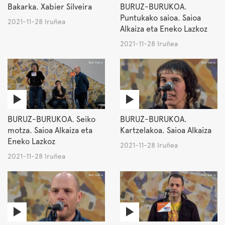
Bakarka. Xabier Silveira
BURUZ-BURUKOA.
Puntukako saioa. Saioa
2021-11-28 Iruñea
Alkaiza eta Eneko Lazkoz
2021-11-28 Iruñea
BURUZ-BURUKOA. Seiko
BURUZ-BURUKOA.
motza. Saioa Alkaiza eta
Kartzelakoa. Saioa Alkaiza
Eneko Lazkoz
2021-11-28 Iruñea
2021-11-28 Iruñea