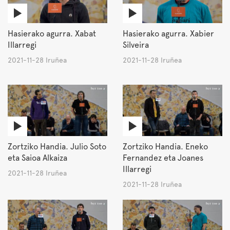
Hasierako agurra. Xabat
Hasierako agurra. Xabier
Illarregi
Silveira
2021-11-28 Iruñea
2021-11-28 Iruñea
Zortziko Handia. Julio Soto
Zortziko Handia. Eneko
eta Saioa Alkaiza
Fernandez eta Joanes
Illarregi
2021-11-28 Iruñea
2021-11-28 Iruñea