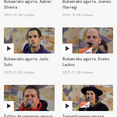
Bukaerako agurra. Xabier
Bukaerako agurra. Joanes
Silveira
Illarregi
2021-11-28 Iruñea
2021-11-28 Iruñea
Bukaerako agurra. Julio
Bukaerako agurra. Eneko
Soto
Lazkoz
2021-11-28 Iruñea
2021-11-28 Iruñea
Estitxu Arozenaren agurra.
Txapeldunaren agurra.