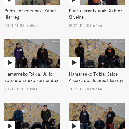
Puntu-erantzunak. Xabat
Puntu-erantzunak. Xabier
Illarregi
Silveira
2021-11-28 Iruñea
2021-11-28 Iruñea
Hamarreko Txikia. Julio
Hamarreko Txikia. Saioa
Soto eta Eneko Fernandez
Alkaiza eta Joanes Illarregi
2021-11-28 Iruñea
2021-11-28 Iruñea