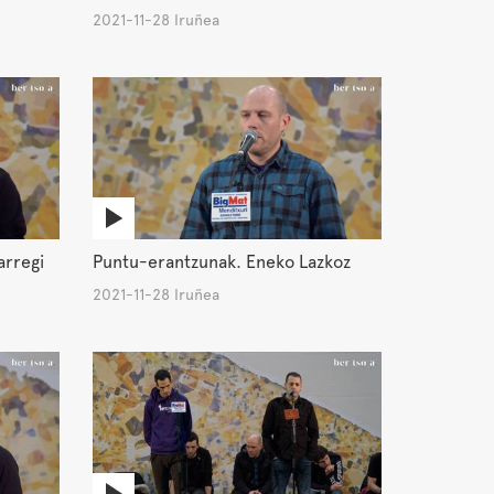
2021-11-28 Iruñea
arregi
Puntu-erantzunak. Eneko Lazkoz
2021-11-28 Iruñea