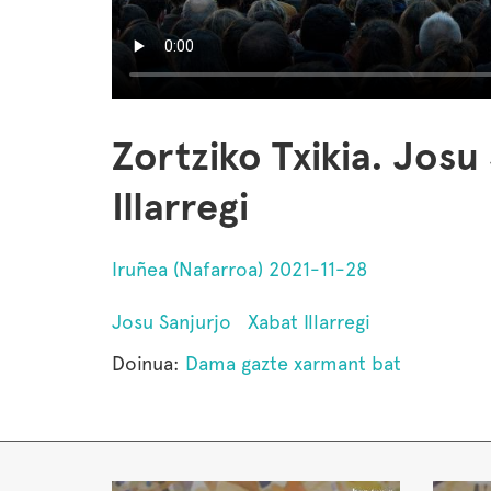
Zortziko Txikia. Josu
Illarregi
Iruñea (Nafarroa) 2021-11-28
Josu Sanjurjo
Xabat Illarregi
Doinua:
Dama gazte xarmant bat