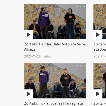
Zortziko Handia. Julio Soto eta Saioa
Zortzi
Alkaiza
eta Joa
2021-11-28 Iruñea
2021-11
Zortziko Txikia. Joanes Illarregi eta
Zortziko