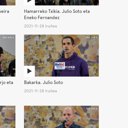
veira
Hamarreko Txikia. Julio Soto eta
Eneko Fernandez
2021-11-28 Iruñea
rjo eta
Bakarka. Julio Soto
2021-11-28 Iruñea