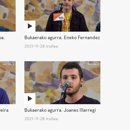
oa.
Bukaerako agurra. Eneko Fernandez
2021-11-28 Iruñea
veira
Bukaerako agurra. Joanes Illarregi
2021-11-28 Iruñea