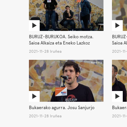
BURUZ-BURUKOA. Seiko motza.
BURUZ-
Saioa Alkaiza eta Eneko Lazkoz
Saioa A
2021-11-28 Iruñea
2021-11
Bukaerako agurra. Josu Sanjurjo
Bukaera
2021-11-28 Iruñea
2021-11