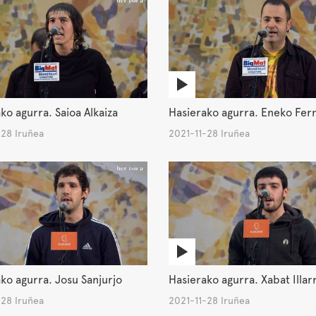
ko agurra. Saioa Alkaiza
Hasierako agurra. Eneko Fer
-28 Iruñea
2021-11-28 Iruñea
ko agurra. Josu Sanjurjo
Hasierako agurra. Xabat Illar
-28 Iruñea
2021-11-28 Iruñea