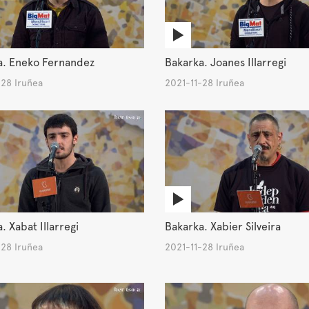
a. Eneko Fernandez
Bakarka. Joanes Illarregi
-28 Iruñea
2021-11-28 Iruñea
. Xabat Illarregi
Bakarka. Xabier Silveira
-28 Iruñea
2021-11-28 Iruñea