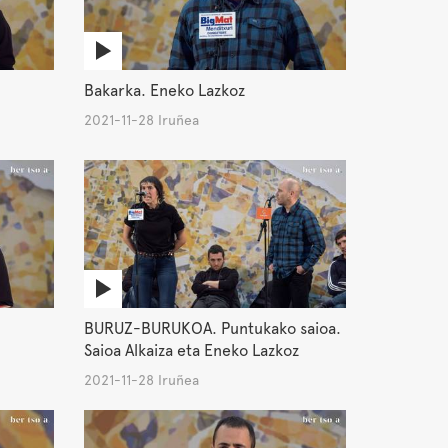
Bakarka. Eneko Lazkoz
2021-11-28 Iruñea
BURUZ-BURUKOA. Puntukako saioa.
Saioa Alkaiza eta Eneko Lazkoz
2021-11-28 Iruñea