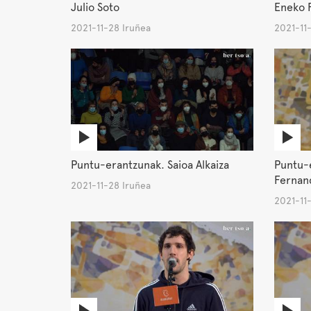
Julio Soto
Eneko 
2021-11-28 Iruñea
2021-11
Puntu-erantzunak. Saioa Alkaiza
Puntu-
Fernan
2021-11-28 Iruñea
2021-11