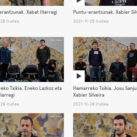
rantzunak. Xabat Illarregi
Puntu-erantzunak. Xabier Sil
-28 Iruñea
2021-11-28 Iruñea
ko Txikia. Eneko Lazkoz eta
Hamarreko Txikia. Josu Sanju
llarregi
Xabier Silveira
-28 Iruñea
2021-11-28 Iruñea