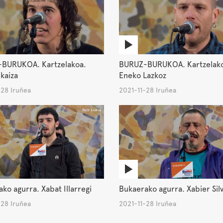
BURUKOA. Kartzelakoa.
BURUZ-BURUKOA. Kartzelak
lkaiza
Eneko Lazkoz
-28 Iruñea
2021-11-28 Iruñea
ko agurra. Xabat Illarregi
Bukaerako agurra. Xabier Sil
-28 Iruñea
2021-11-28 Iruñea