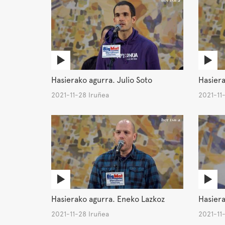
Hasierako agurra. Julio Soto
Hasiera
2021-11-28 Iruñea
2021-11
Hasierako agurra. Eneko Lazkoz
Hasiera
2021-11-28 Iruñea
2021-11