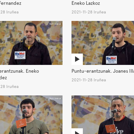
Fernandez
Eneko Lazkoz
-28 Iruñea
2021-11-28 Iruñea
erantzunak. Eneko
Puntu-erantzunak. Joanes Ill
dez
2021-11-28 Iruñea
-28 Iruñea