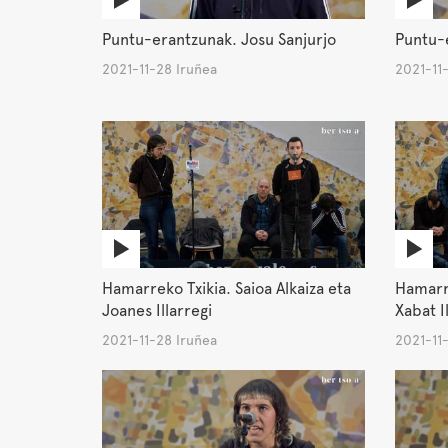
Puntu-erantzunak. Josu Sanjurjo
Puntu-e
2021-11-28 Iruñea
2021-11
Hamarreko Txikia. Saioa Alkaiza eta
Hamarre
Joanes Illarregi
Xabat I
2021-11-28 Iruñea
2021-11