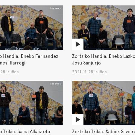
ko Handia. Eneko Fernandez
Zortziko Handia. Eneko Lazko
nes Illarregi
Josu Sanjurjo
-28 Iruñea
2021-11-28 Iruñea
 Txikia. Saioa Alkaiz eta
Zortziko Txikia. Xabier Silveir