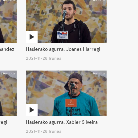
nandez
Hasierako agurra. Joanes Illarregi
2021-11-28 Iruñea
regi
Hasierako agurra. Xabier Silveira
2021-11-28 Iruñea