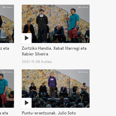
z eta
Zortziko Handia. Xabat Illarregi eta
Xabier Silveira
2021-11-28 Iruñea
a eta
Puntu-erantzunak. Julio Soto