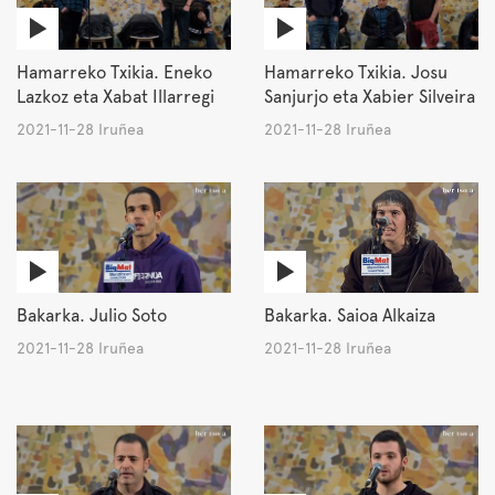
Hamarreko Txikia. Eneko
Hamarreko Txikia. Josu
Lazkoz eta Xabat Illarregi
Sanjurjo eta Xabier Silveira
2021-11-28 Iruñea
2021-11-28 Iruñea
Bakarka. Julio Soto
Bakarka. Saioa Alkaiza
2021-11-28 Iruñea
2021-11-28 Iruñea