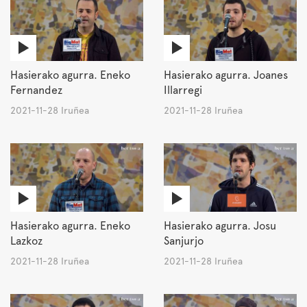
Hasierako agurra. Eneko
Hasierako agurra. Joanes
Fernandez
Illarregi
2021-11-28 Iruñea
2021-11-28 Iruñea
Hasierako agurra. Eneko
Hasierako agurra. Josu
Lazkoz
Sanjurjo
2021-11-28 Iruñea
2021-11-28 Iruñea