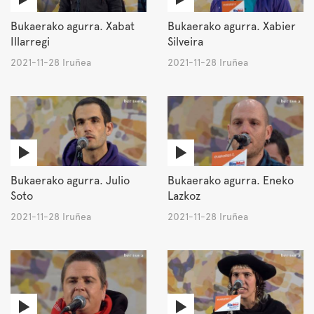
Bukaerako agurra. Xabat
Bukaerako agurra. Xabier
Illarregi
Silveira
2021-11-28 Iruñea
2021-11-28 Iruñea
Bukaerako agurra. Julio
Bukaerako agurra. Eneko
Soto
Lazkoz
2021-11-28 Iruñea
2021-11-28 Iruñea