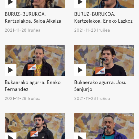
BURUZ-BURUKOA.
BURUZ-BURUKOA.
Kartzelakoa. Saioa Alkaiza
Kartzelakoa. Eneko Lazkoz
2021-11-28 Iruñea
2021-11-28 Iruñea
Bukaerako agurra. Eneko
Bukaerako agurra. Josu
Fernandez
Sanjurjo
2021-11-28 Iruñea
2021-11-28 Iruñea