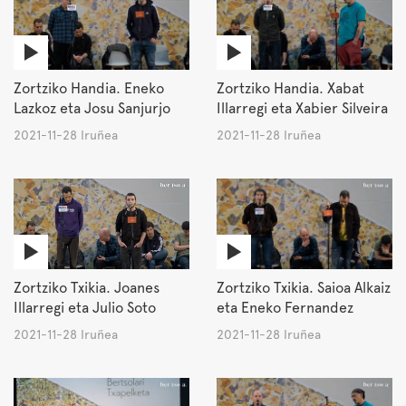
Zortziko Handia. Eneko
Zortziko Handia. Xabat
Lazkoz eta Josu Sanjurjo
Illarregi eta Xabier Silveira
2021-11-28 Iruñea
2021-11-28 Iruñea
Zortziko Txikia. Joanes
Zortziko Txikia. Saioa Alkaiz
Illarregi eta Julio Soto
eta Eneko Fernandez
2021-11-28 Iruñea
2021-11-28 Iruñea