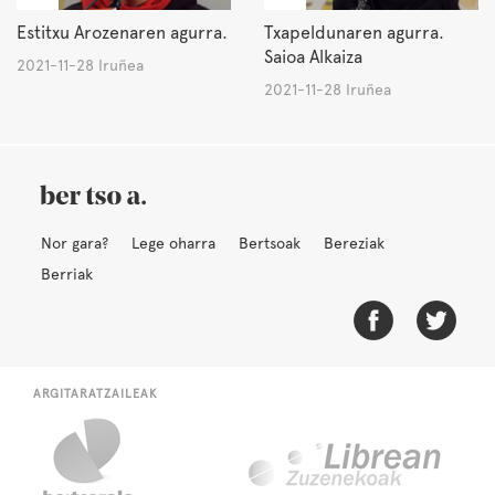
Estitxu Arozenaren agurra.
Txapeldunaren agurra.
Saioa Alkaiza
2021-11-28 Iruñea
2021-11-28 Iruñea
Nor gara?
Lege oharra
Bertsoak
Bereziak
Berriak
ARGITARATZAILEAK