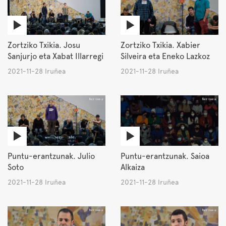
Zortziko Txikia. Josu
Zortziko Txikia. Xabier
Sanjurjo eta Xabat Illarregi
Silveira eta Eneko Lazkoz
2021-11-28 Iruñea
2021-11-28 Iruñea
Puntu-erantzunak. Julio
Puntu-erantzunak. Saioa
Soto
Alkaiza
2021-11-28 Iruñea
2021-11-28 Iruñea