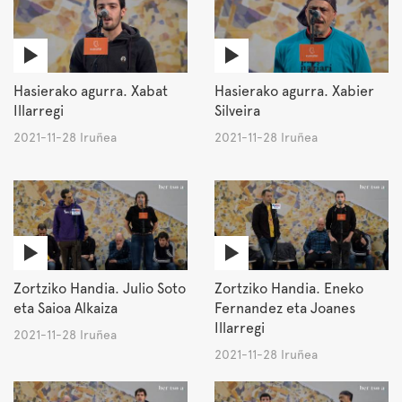
Hasierako agurra. Xabat
Hasierako agurra. Xabier
Illarregi
Silveira
2021-11-28 Iruñea
2021-11-28 Iruñea
Zortziko Handia. Julio Soto
Zortziko Handia. Eneko
eta Saioa Alkaiza
Fernandez eta Joanes
Illarregi
2021-11-28 Iruñea
2021-11-28 Iruñea