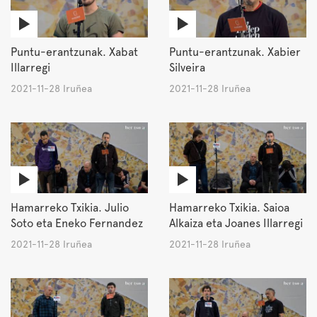
Puntu-erantzunak. Xabat
Puntu-erantzunak. Xabier
Illarregi
Silveira
2021-11-28 Iruñea
2021-11-28 Iruñea
Hamarreko Txikia. Julio
Hamarreko Txikia. Saioa
Soto eta Eneko Fernandez
Alkaiza eta Joanes Illarregi
2021-11-28 Iruñea
2021-11-28 Iruñea