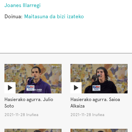
Joanes Illarregi
Doinua:
Maitasuna da bizi izateko
Hasierako agurra. Julio
Hasierako agurra. Saioa
Soto
Alkaiza
2021-11-28 Iruñea
2021-11-28 Iruñea