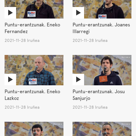
Puntu-erantzunak. Eneko
Puntu-erantzunak. Joanes
Fernandez
Illarregi
2021-11-28 Iruñea
2021-11-28 Iruñea
Puntu-erantzunak. Eneko
Puntu-erantzunak. Josu
Lazkoz
Sanjurjo
2021-11-28 Iruñea
2021-11-28 Iruñea