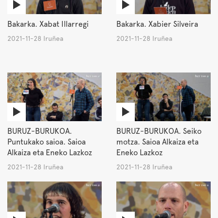
Bakarka. Xabat Illarregi
Bakarka. Xabier Silveira
2021-11-28 Iruñea
2021-11-28 Iruñea
BURUZ-BURUKOA.
BURUZ-BURUKOA. Seiko
Puntukako saioa. Saioa
motza. Saioa Alkaiza eta
Alkaiza eta Eneko Lazkoz
Eneko Lazkoz
2021-11-28 Iruñea
2021-11-28 Iruñea