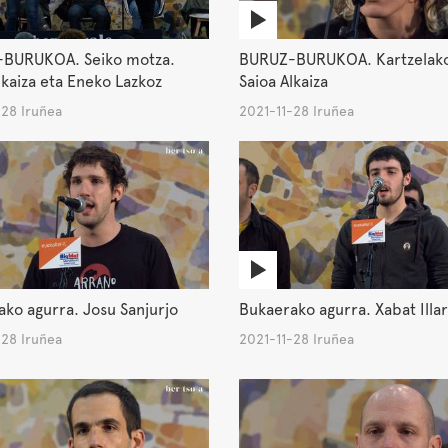
BURUKOA. Seiko motza.
BURUZ-BURUKOA. Kartzelak
lkaiza eta Eneko Lazkoz
Saioa Alkaiza
-28 Iruñea
2021-11-28 Iruñea
ko agurra. Josu Sanjurjo
Bukaerako agurra. Xabat Illar
-28 Iruñea
2021-11-28 Iruñea