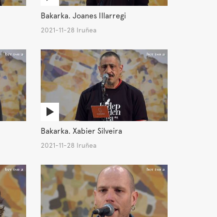
Bakarka. Joanes Illarregi
2021-11-28 Iruñea
Bakarka. Xabier Silveira
2021-11-28 Iruñea