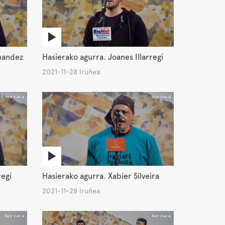
nandez
Hasierako agurra. Joanes Illarregi
2021-11-28 Iruñea
regi
Hasierako agurra. Xabier Silveira
2021-11-28 Iruñea