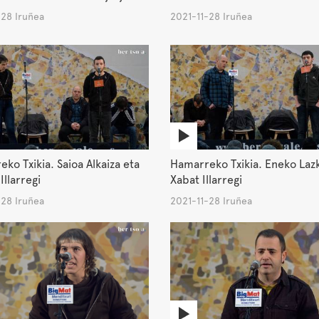
-28 Iruñea
2021-11-28 Iruñea
ko Txikia. Saioa Alkaiza eta
Hamarreko Txikia. Eneko Laz
Illarregi
Xabat Illarregi
-28 Iruñea
2021-11-28 Iruñea