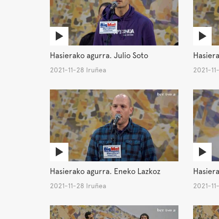
Hasierako agurra. Julio Soto
Hasiera
2021-11-28 Iruñea
2021-11
Hasierako agurra. Eneko Lazkoz
Hasiera
2021-11-28 Iruñea
2021-11