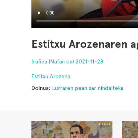
Estitxu Arozenaren a
Iruñea (Nafarroa) 2021-11-28
Estitxu Arozena
Doinua:
Lurraren pean sar nindaiteke