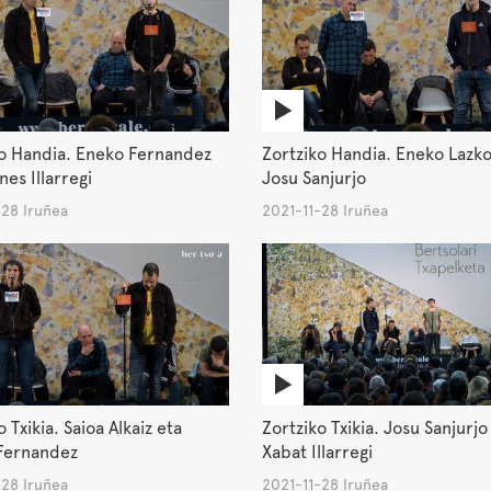
ko Handia. Eneko Fernandez
Zortziko Handia. Eneko Lazko
nes Illarregi
Josu Sanjurjo
-28 Iruñea
2021-11-28 Iruñea
 Txikia. Saioa Alkaiz eta
Zortziko Txikia. Josu Sanjurjo
Fernandez
Xabat Illarregi
-28 Iruñea
2021-11-28 Iruñea