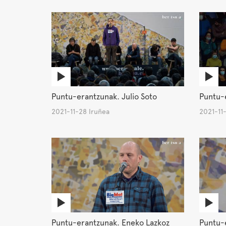
Puntu-erantzunak. Julio Soto
Puntu-e
2021-11-28 Iruñea
2021-11
Puntu-erantzunak. Eneko Lazkoz
Puntu-e