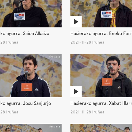
ko agurra. Saioa Alkaiza
Hasierako agurra. Eneko Fer
-28 Iruñea
2021-11-28 Iruñea
ko agurra. Josu Sanjurjo
Hasierako agurra. Xabat Illar
-28 Iruñea
2021-11-28 Iruñea