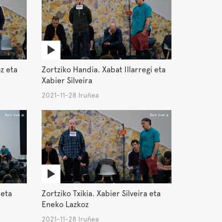
z eta
Zortziko Handia. Xabat Illarregi eta
Xabier Silveira
2021-11-28 Iruñea
 eta
Zortziko Txikia. Xabier Silveira eta
Eneko Lazkoz
2021-11-28 Iruñea