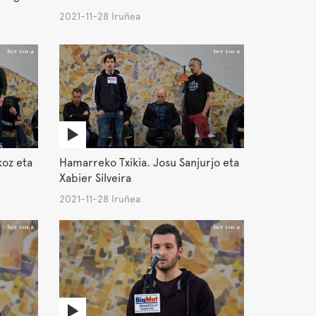
2021-11-28 Iruñea
koz eta
Hamarreko Txikia. Josu Sanjurjo eta
Xabier Silveira
2021-11-28 Iruñea