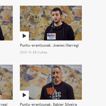
Puntu-erantzunak. Joanes Illarregi
2021-11-28 Iruñea
rregi
Puntu-erantzunak. Xabier Silveira