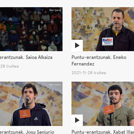
rantzunak. Saioa Alkaiza
Puntu-erantzunak. Eneko
Fernandez
-28 Iruñea
2021-11-28 Iruñea
rantzunak. Josu Sanjurjo
Puntu-erantzunak. Xabat Illa