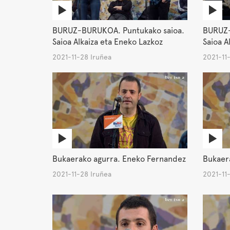
BURUZ-BURUKOA. Puntukako saioa.
BURUZ-
Saioa Alkaiza eta Eneko Lazkoz
Saioa A
2021-11-28 Iruñea
2021-11
Bukaerako agurra. Eneko Fernandez
Bukaera
2021-11-28 Iruñea
2021-11