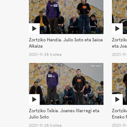
Zortziko Handia. Julio Soto eta Saioa
Zortzi
Alkaiza
eta Joa
2021-11-28 Iruñea
2021-11
Zortziko Txikia. Joanes Illarregi eta
Zortziko
Julio Soto
Eneko 
2021-11-28 Iruñea
2021-11