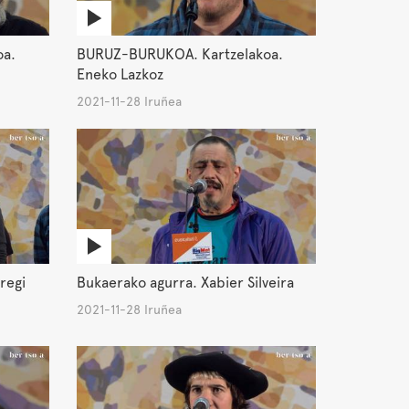
oa.
BURUZ-BURUKOA. Kartzelakoa.
Eneko Lazkoz
2021-11-28 Iruñea
regi
Bukaerako agurra. Xabier Silveira
2021-11-28 Iruñea