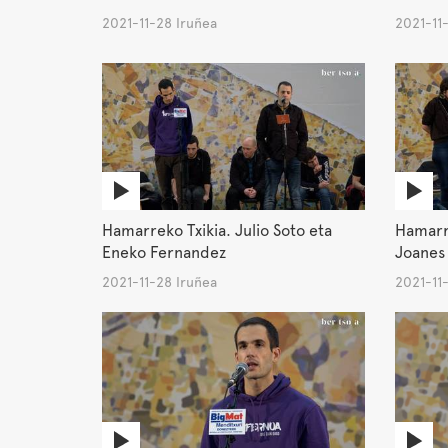
2021-11-28 Iruñea
2021-11
Hamarreko Txikia. Julio Soto eta
Hamarre
Eneko Fernandez
Joanes 
2021-11-28 Iruñea
2021-11