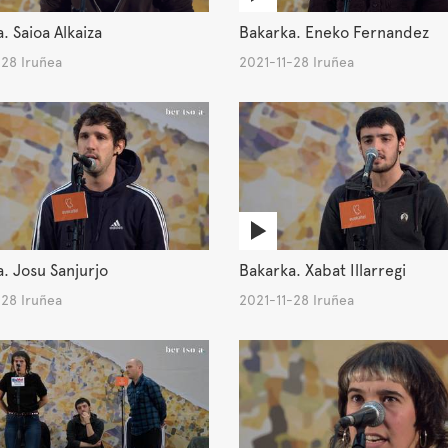
. Saioa Alkaiza
Bakarka. Eneko Fernandez
-28 Iruñea
2021-11-28 Iruñea
. Josu Sanjurjo
Bakarka. Xabat Illarregi
-28 Iruñea
2021-11-28 Iruñea