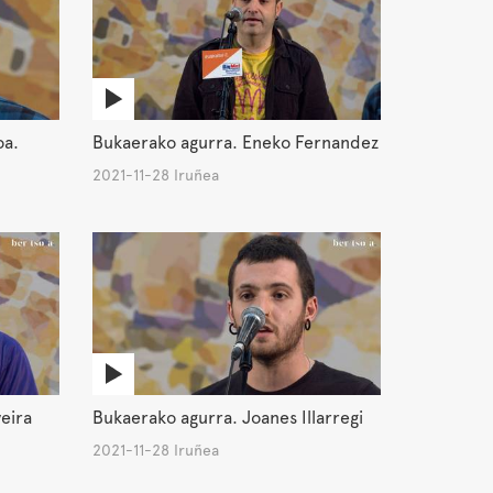
oa.
Bukaerako agurra. Eneko Fernandez
2021-11-28 Iruñea
veira
Bukaerako agurra. Joanes Illarregi
2021-11-28 Iruñea