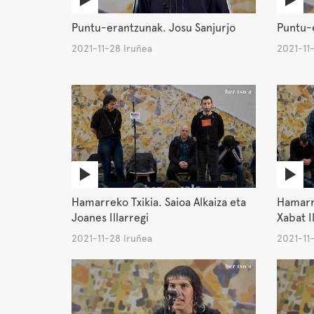
Puntu-erantzunak. Josu Sanjurjo
Puntu-e
2021-11-28 Iruñea
2021-11
Hamarreko Txikia. Saioa Alkaiza eta
Hamarre
Joanes Illarregi
Xabat I
2021-11-28 Iruñea
2021-11