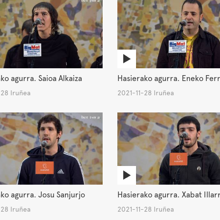
ko agurra. Saioa Alkaiza
Hasierako agurra. Eneko Fer
-28 Iruñea
2021-11-28 Iruñea
ko agurra. Josu Sanjurjo
Hasierako agurra. Xabat Illar
-28 Iruñea
2021-11-28 Iruñea