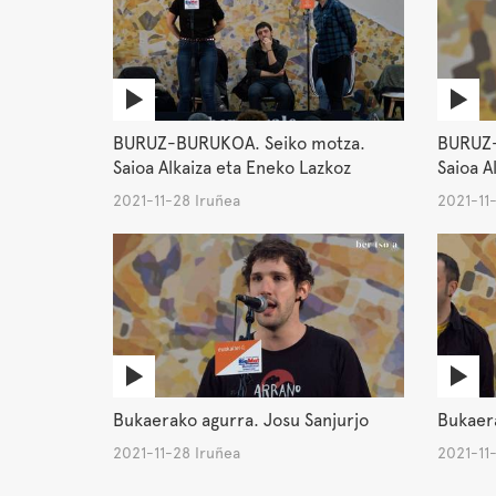
BURUZ-BURUKOA. Seiko motza.
BURUZ-
Saioa Alkaiza eta Eneko Lazkoz
Saioa A
2021-11-28 Iruñea
2021-11
Bukaerako agurra. Josu Sanjurjo
Bukaera
2021-11-28 Iruñea
2021-11