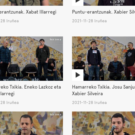
rantzunak. Xabat Illarregi
Puntu-erantzunak. Xabier Sil
-28 Iruñea
2021-11-28 Iruñea
ko Txikia. Eneko Lazkoz eta
Hamarreko Txikia. Josu Sanju
llarregi
Xabier Silveira
-28 Iruñea
2021-11-28 Iruñea