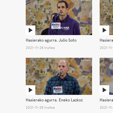
Hasierako agurra. Julio Soto
Hasiera
2021-11-28 Iruñea
2021-11
Hasierako agurra. Eneko Lazkoz
Hasiera
2021-11-28 Iruñea
2021-11