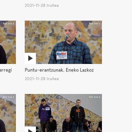
2021-11-28 Iruñea
arregi
Puntu-erantzunak. Eneko Lazkoz
2021-11-28 Iruñea