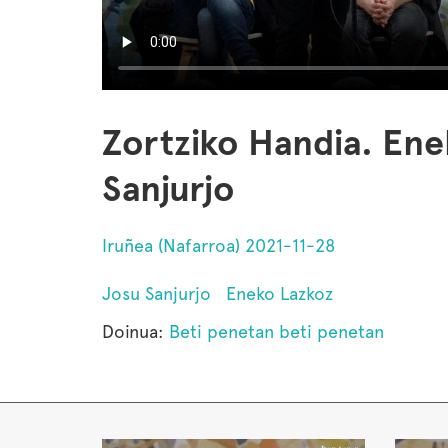
Zortziko Handia. Ene
Sanjurjo
Iruñea (Nafarroa) 2021-11-28
Josu Sanjurjo
Eneko Lazkoz
Doinua:
Beti penetan beti penetan