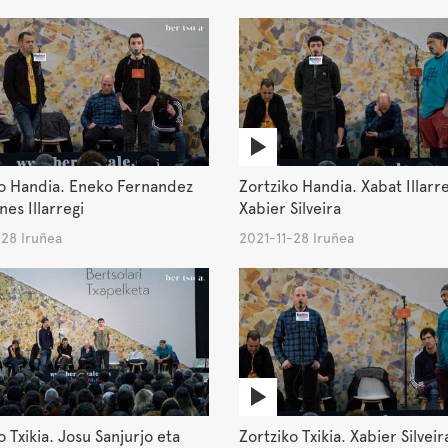
ko Handia. Eneko Fernandez
Zortziko Handia. Xabat Illarre
nes Illarregi
Xabier Silveira
-28 Iruñea
2021-11-28 Iruñea
o Txikia. Josu Sanjurjo eta
Zortziko Txikia. Xabier Silveir