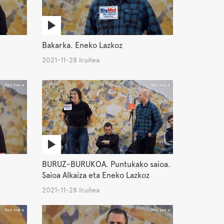
Bakarka. Eneko Lazkoz
2021-11-28 Iruñea
BURUZ-BURUKOA. Puntukako saioa.
Saioa Alkaiza eta Eneko Lazkoz
2021-11-28 Iruñea