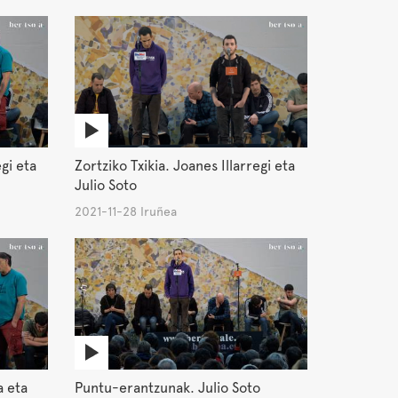
gi eta
Zortziko Txikia. Joanes Illarregi eta
Julio Soto
2021-11-28 Iruñea
a eta
Puntu-erantzunak. Julio Soto