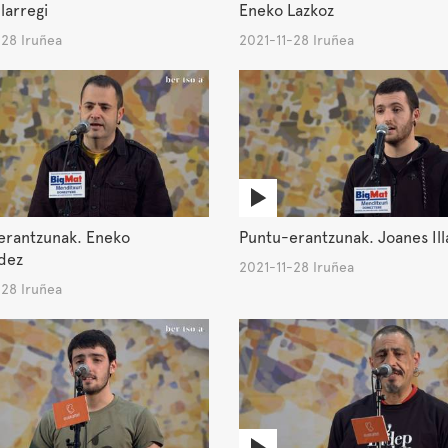
llarregi
Eneko Lazkoz
-28 Iruñea
2021-11-28 Iruñea
erantzunak. Eneko
Puntu-erantzunak. Joanes Ill
dez
2021-11-28 Iruñea
-28 Iruñea