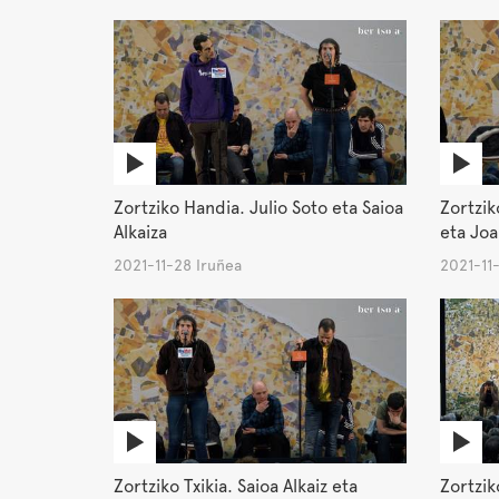
Zortziko Handia. Julio Soto eta Saioa
Zortzi
Alkaiza
eta Joa
2021-11-28 Iruñea
2021-11
Zortziko Txikia. Saioa Alkaiz eta
Zortzik