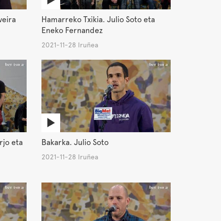
veira
Hamarreko Txikia. Julio Soto eta
Eneko Fernandez
2021-11-28 Iruñea
rjo eta
Bakarka. Julio Soto
2021-11-28 Iruñea