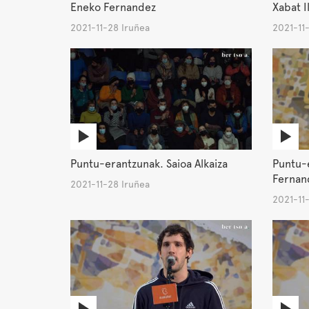
Eneko Fernandez
Xabat I
2021-11-28 Iruñea
2021-11
Puntu-erantzunak. Saioa Alkaiza
Puntu-
Fernan
2021-11-28 Iruñea
2021-11