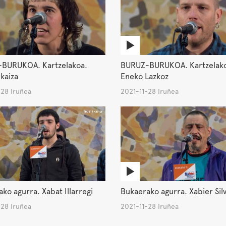
BURUKOA. Kartzelakoa.
BURUZ-BURUKOA. Kartzelak
lkaiza
Eneko Lazkoz
-28 Iruñea
2021-11-28 Iruñea
ko agurra. Xabat Illarregi
Bukaerako agurra. Xabier Sil
-28 Iruñea
2021-11-28 Iruñea