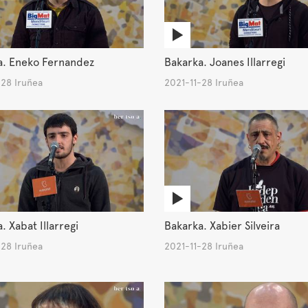
a. Eneko Fernandez
Bakarka. Joanes Illarregi
-28 Iruñea
2021-11-28 Iruñea
. Xabat Illarregi
Bakarka. Xabier Silveira
-28 Iruñea
2021-11-28 Iruñea