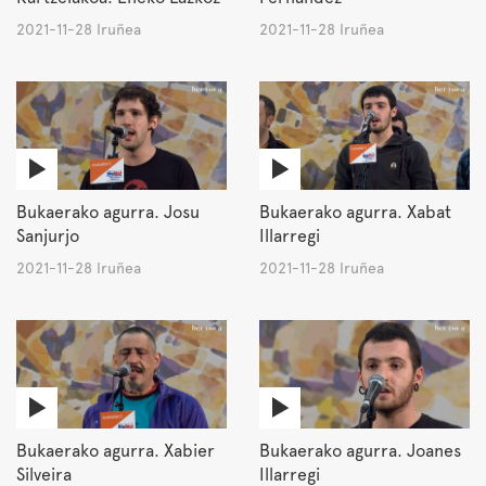
2021-11-28 Iruñea
2021-11-28 Iruñea
Bukaerako agurra. Josu
Bukaerako agurra. Xabat
Sanjurjo
Illarregi
2021-11-28 Iruñea
2021-11-28 Iruñea
Bukaerako agurra. Xabier
Bukaerako agurra. Joanes
Silveira
Illarregi