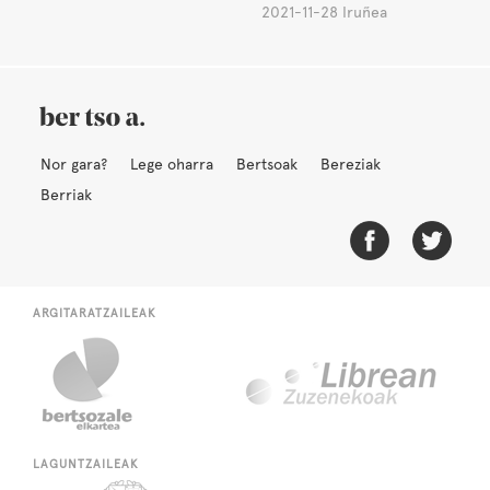
2021-11-28 Iruñea
Nor gara?
Lege oharra
Bertsoak
Bereziak
Berriak
ARGITARATZAILEAK
LAGUNTZAILEAK