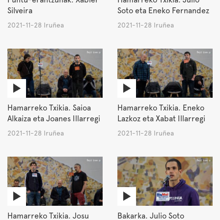
Silveira
Soto eta Eneko Fernandez
2021-11-28 Iruñea
2021-11-28 Iruñea
Hamarreko Txikia. Saioa
Hamarreko Txikia. Eneko
Alkaiza eta Joanes Illarregi
Lazkoz eta Xabat Illarregi
2021-11-28 Iruñea
2021-11-28 Iruñea
Hamarreko Txikia. Josu
Bakarka. Julio Soto