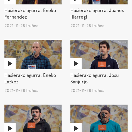
Hasierako agurra. Eneko
Hasierako agurra. Joanes
Fernandez
Illarregi
2021-11-28 Iruñea
2021-11-28 Iruñea
Hasierako agurra. Eneko
Hasierako agurra. Josu
Lazkoz
Sanjurjo
2021-11-28 Iruñea
2021-11-28 Iruñea