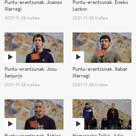
Puntu-erantzunak. Joanes
Puntu-erantzunak. Eneko
Illarregi
Lazkoz
2021-11-28 Iruñea
2021-11-28 Iruñea
Puntu-erantzunak. Josu
Puntu-erantzunak. Xabat
Sanjurjo
Illarregi
2021-11-28 Iruñea
2021-11-28 Iruñea
Puntu-erantzunak. Xabier
Hamarreko Txikia. Julio