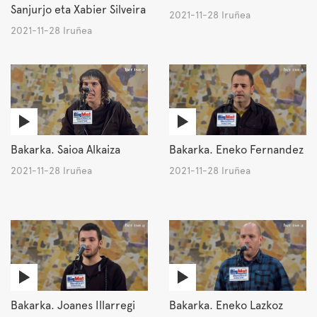
Sanjurjo eta Xabier Silveira
2021-11-28 Iruñea
2021-11-28 Iruñea
Bakarka. Saioa Alkaiza
Bakarka. Eneko Fernandez
2021-11-28 Iruñea
2021-11-28 Iruñea
Bakarka. Joanes Illarregi
Bakarka. Eneko Lazkoz