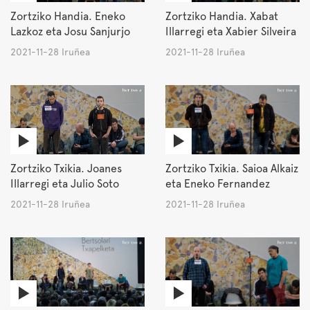
Zortziko Handia. Eneko
Zortziko Handia. Xabat
Lazkoz eta Josu Sanjurjo
Illarregi eta Xabier Silveira
2021-11-28 Iruñea
2021-11-28 Iruñea
Zortziko Txikia. Joanes
Zortziko Txikia. Saioa Alkaiz
Illarregi eta Julio Soto
eta Eneko Fernandez
2021-11-28 Iruñea
2021-11-28 Iruñea