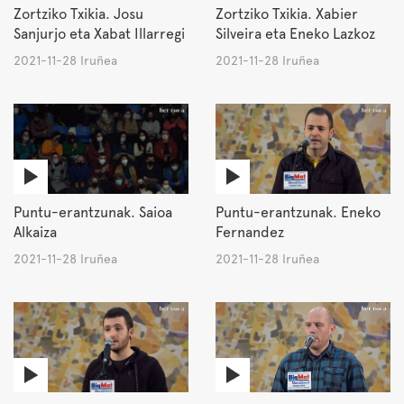
Zortziko Txikia. Josu
Zortziko Txikia. Xabier
Sanjurjo eta Xabat Illarregi
Silveira eta Eneko Lazkoz
2021-11-28 Iruñea
2021-11-28 Iruñea
Puntu-erantzunak. Saioa
Puntu-erantzunak. Eneko
Alkaiza
Fernandez
2021-11-28 Iruñea
2021-11-28 Iruñea