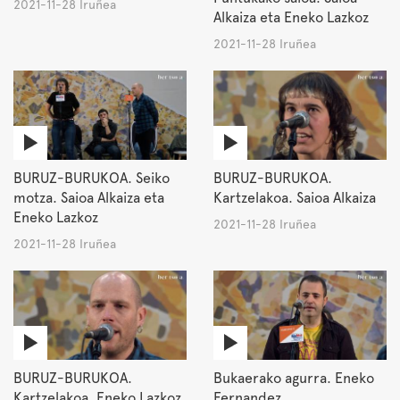
2021-11-28 Iruñea
Alkaiza eta Eneko Lazkoz
2021-11-28 Iruñea
BURUZ-BURUKOA. Seiko
BURUZ-BURUKOA.
motza. Saioa Alkaiza eta
Kartzelakoa. Saioa Alkaiza
Eneko Lazkoz
2021-11-28 Iruñea
2021-11-28 Iruñea
BURUZ-BURUKOA.
Bukaerako agurra. Eneko
Kartzelakoa. Eneko Lazkoz
Fernandez