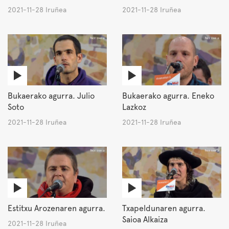
2021-11-28 Iruñea
2021-11-28 Iruñea
Bukaerako agurra. Julio
Bukaerako agurra. Eneko
Soto
Lazkoz
2021-11-28 Iruñea
2021-11-28 Iruñea
Estitxu Arozenaren agurra.
Txapeldunaren agurra.
Saioa Alkaiza
2021-11-28 Iruñea