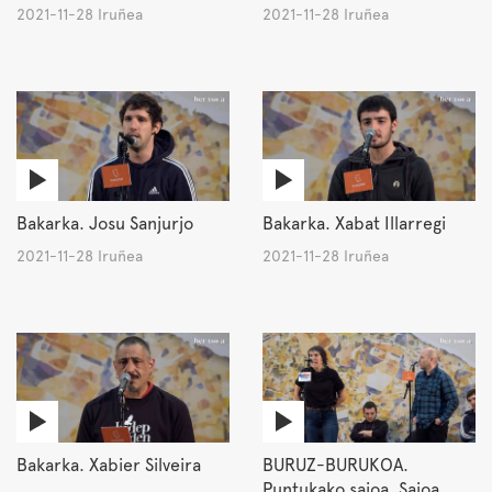
2021-11-28 Iruñea
2021-11-28 Iruñea
Bakarka. Josu Sanjurjo
Bakarka. Xabat Illarregi
2021-11-28 Iruñea
2021-11-28 Iruñea
Bakarka. Xabier Silveira
BURUZ-BURUKOA.
Puntukako saioa. Saioa