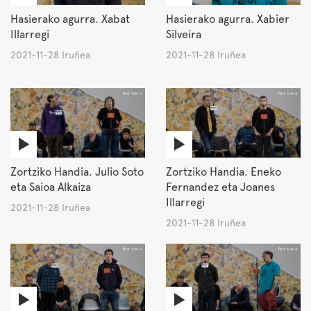
Hasierako agurra. Xabat
Hasierako agurra. Xabier
Illarregi
Silveira
2021-11-28 Iruñea
2021-11-28 Iruñea
Zortziko Handia. Julio Soto
Zortziko Handia. Eneko
eta Saioa Alkaiza
Fernandez eta Joanes
Illarregi
2021-11-28 Iruñea
2021-11-28 Iruñea